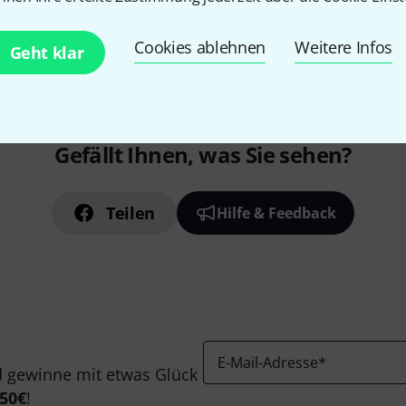
Kostenloser Versand ab 2
Alle Preise inkl. MwSt.
Cookies ablehnen
Weitere Infos
Geht klar
Gefällt Ihnen, was Sie sehen?
Teilen
Hilfe & Feedback
E-Mail-Adresse
*
 gewinne mit etwas Glück
50€
!