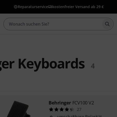
Reparaturservice
kostenfreier Versand ab 29 €
Such
ger Keyboards
4
Behringer
FCV100 V2
27
umschaltbare Polarität