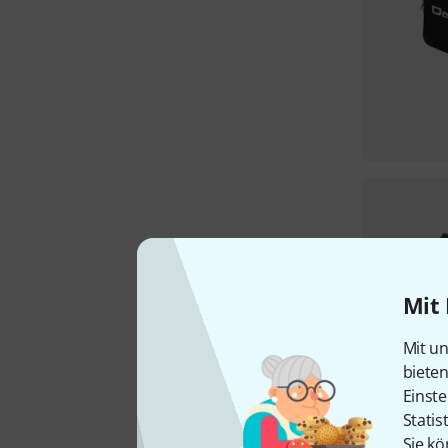
Mit 
Mit un
biete
Einste
Statis
Sie kö