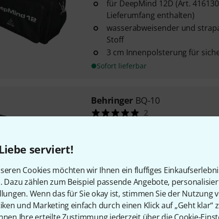
für DeepMind 12D (Art. 416130 
Lieferumfang enthalten)
wasserabweisender und strapa
Stoff
3 cm Innenpolsterung für sich
Sofort lieferbar
Behringer
BQ-10
2
3 Kanäle mit jeweils 8 Schritte
Spannungsbereich pro Kanal wäh
Liebe serviert!
oder 8 V
Trigger-Ausgang pro Step und 
seren Cookies möchten wir Ihnen ein fluffiges Einkaufserlebn
Level (5 V / 10 V)
n. Dazu zählen zum Beispiel passende Angebote, personalisie
Lieferbar in mehreren Monaten
llungen. Wenn das für Sie okay ist, stimmen Sie der Nutzung 
tiken und Marketing einfach durch einen Klick auf „Geht klar“ z
nnen Ihre erteilte Zustimmung jederzeit über die Cookie-Einst