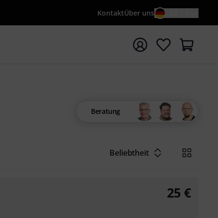
Kontakt
Über uns
DE / €
e mit Suchwort {searchTerm} starten
Beratung
Beliebtheit
25
€