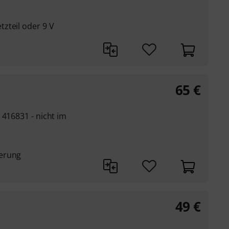
zteil oder 9 V
65
€
 416831 - nicht im
terung
49
€