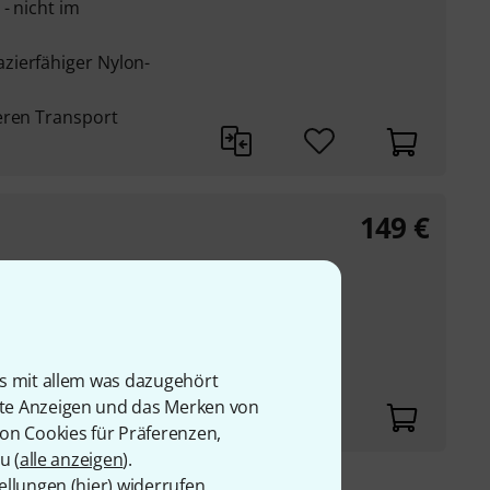
- nicht im
zierfähiger Nylon-
eren Transport
149
€
n
lbar: 1 V, 2 V, 5 V
wählbarer Trigger-
is mit allem was dazugehört
rte Anzeigen und das Merken von
von Cookies für Präferenzen,
u (
alle anzeigen
).
ellungen (
hier
) widerrufen.