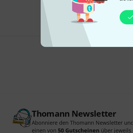
Thomann Newsletter
Abonniere den Thomann Newsletter und
einen von
50 Gutscheinen
über jeweils