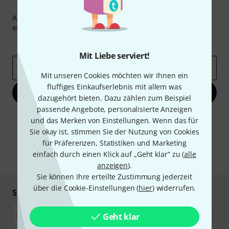
Thomann Newsletter
Abonniere den Thomann Newsletter und gewinne mit
etwas Glück einen von
50 Gutscheinen
über jeweils
50€
!
Inspirierende Beiträge
Deals
Thomann Insights
Mit Liebe serviert!
E-Mail-Adresse
*
Mit unseren Cookies möchten wir Ihnen ein
fluffiges Einkaufserlebnis mit allem was
Jetzt anmelden
dazugehört bieten. Dazu zählen zum Beispiel
passende Angebote, personalisierte Anzeigen
Mit Klick auf „Jetzt anmelden“ stimmen Sie dem Erhalt von E-Mail-
und das Merken von Einstellungen. Wenn das für
Werbung und einer Messung des E-Mail-Nutzungsverhaltens zu. Die
Sie okay ist, stimmen Sie der Nutzung von Cookies
Abmeldung ist jederzeit möglich. Weitere Informationen finden Sie in
unseren
Datenschutzhinweisen
.
für Präferenzen, Statistiken und Marketing
einfach durch einen Klick auf „Geht klar“ zu (
alle
* Pflichtfeld
anzeigen
).
Sie können Ihre erteilte Zustimmung jederzeit
über die Cookie-Einstellungen (
hier
) widerrufen.
Sicher einkaufen & bezahlen
Geht klar