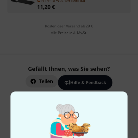
In 14–18 Wochen lieferbar
11,20
€
Kostenloser Versand ab 29 €
Alle Preise inkl. MwSt.
Gefällt Ihnen, was Sie sehen?
Teilen
Hilfe & Feedback