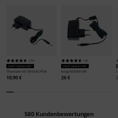
5294
136
PASST GARANTIERT
PASST GARANTIERT
Thomann
NT 0910 AC/PSA
Korg
NT4/KA189
M
10,90 €
26 €
580
Kundenbewertungen