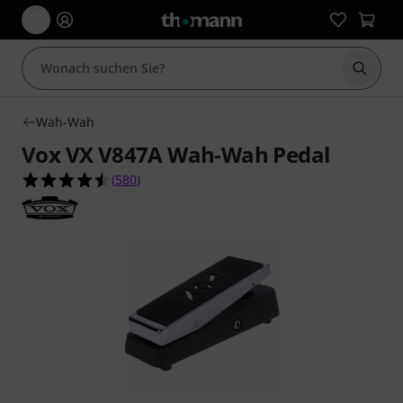
Suche 
Wah-Wah
Vox VX V847A Wah-Wah Pedal
4.5 von 5 Sternen aus 580 Kundenbewertungen
(
580
)