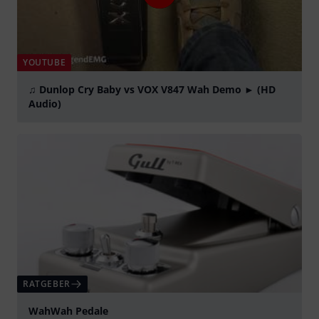
YOUTUBE
♫ Dunlop Cry Baby vs VOX V847 Wah Demo ► (HD
Audio)
abspielen
RATGEBER
WahWah Pedale