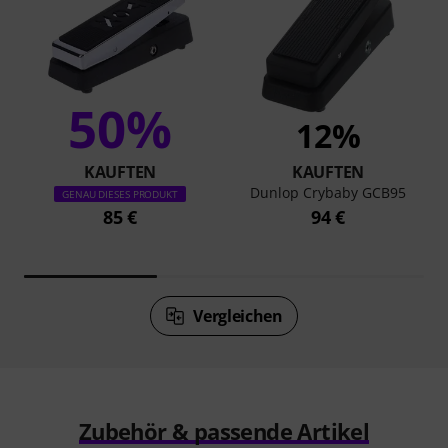
50%
12%
KAUFTEN
KAUFTEN
Dunlop Crybaby GCB95
GENAU DIESES PRODUKT
85 €
94 €
Vergleichen
Zubehör & passende Artikel