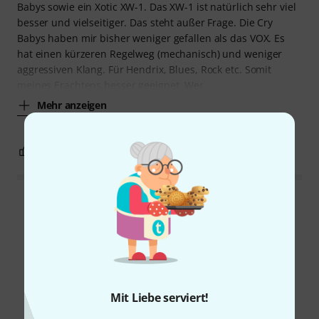
Babys sowie ein Xotic XW-1. Das XW-1 ist natürlich sehr viel
besser und vielseitiger. Das steht außer Frage. Die Cry
Babys haben mir bisher weniger gefallen als das VOX. Es
hat einen kürzeren Regelweg (mechanisch) und weniger
aggressiven Klang. Für Hendrix, Blues, Rock etc. Somit
meines Erachtens besser geeignet. Wer
Mehr anzeigen
13
0
BEWERTUNG MELDEN
Alle Bewertungen lesen
Schon gewusst?
Mit Liebe serviert!
Alle
Videos
Ratgeber
Testberichte