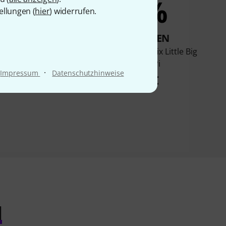
7%
7%
ellungen (
hier
) widerrufen.
KAUFTEN
KAUFTEN
armonix Ram's Head
Electro Harmonix Little Big
g Muff Fuzz
Muff Pi
·
Impressum
Datenschutzhinweise
98 €
62 €
l