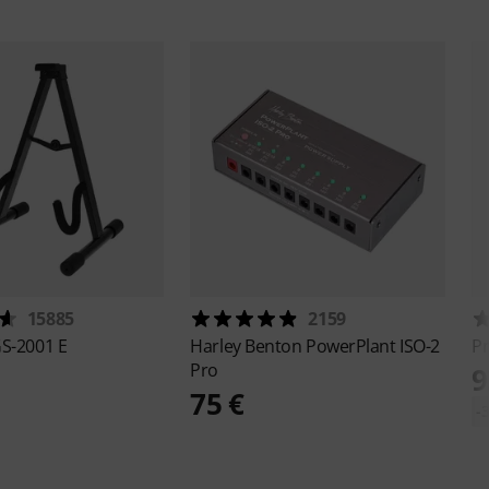
15885
2159
S-2001 E
Harley Benton
PowerPlant ISO-2
P
Pro
9
75 €
-