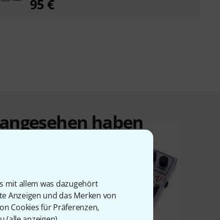
95 €
t angesehen haben
is mit allem was dazugehört
rte Anzeigen und das Merken von
von Cookies für Präferenzen,
u (
alle anzeigen
).