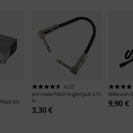
6233
pro snake
Patch Angled Jack 0,15
Millenium
G
m
9,90 €
Plant ISO-
3,30 €