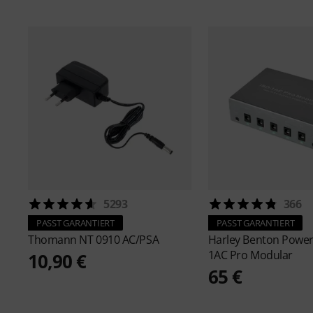
5293
366
PASST GARANTIERT
PASST GARANTIERT
Thomann
NT 0910 AC/PSA
Harley Benton
Power
1AC Pro Modular
10,90 €
65 €