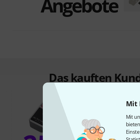
Angebote
Das kauften Kund
Mit 
Mit un
biete
Einste
Statis