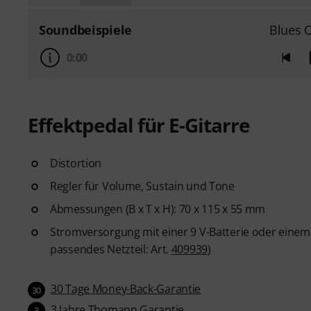
Soundbeispiele
Blues 
0:00
Effektpedal für E-Gitarre
Distortion
Regler für Volume, Sustain und Tone
Abmessungen (B x T x H): 70 x 115 x 55 mm
Stromversorgung mit einer 9 V-Batterie oder einem
passendes Netzteil: Art.
409939
)
30 Tage Money-Back-Garantie
30
3 Jahre Thomann Garantie
3