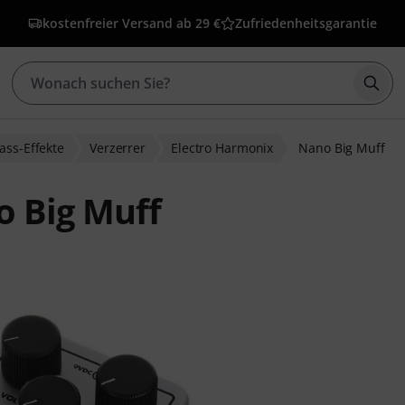
kostenfreier Versand ab 29 €
Zufriedenheitsgarantie
Such
ass-Effekte
Verzerrer
Electro Harmonix
Nano Big Muff
o Big Muff
bewertungen