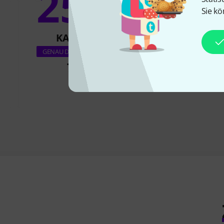
25%
9
Sie kö
KAUFTEN
KAUFTE
Proco Rat 2 Dis
GENAU DIESES PRODUKT
79 €
93 €