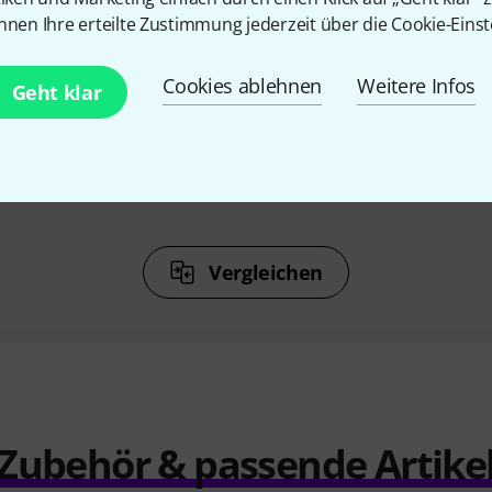
%
8%
nnen Ihre erteilte Zustimmung jederzeit über die Cookie-Einst
N
KAUFTEN
Cookies ablehnen
Weitere Infos
Geht klar
tortion
Boss SD-1 Overdrive
Electro H
Bi
69 €
Vergleichen
Zubehör & passende Artike