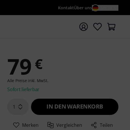
Kontakt
Über uns
DE / €
e mit Suchwort {searchTerm} starten
79
€
Alle Preise inkl. MwSt.
Sofort lieferbar
IN DEN WARENKORB
1
Merken
Vergleichen
Teilen