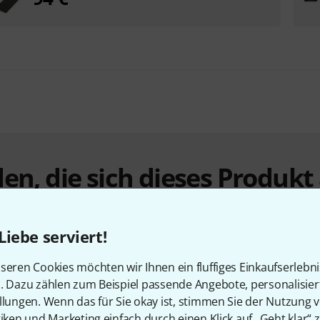
en, die sich dieses Produk
Liebe serviert!
seren Cookies möchten wir Ihnen ein fluffiges Einkaufserlebn
n. Dazu zählen zum Beispiel passende Angebote, personalisie
llungen. Wenn das für Sie okay ist, stimmen Sie der Nutzung 
tiken und Marketing einfach durch einen Klick auf „Geht klar“ z