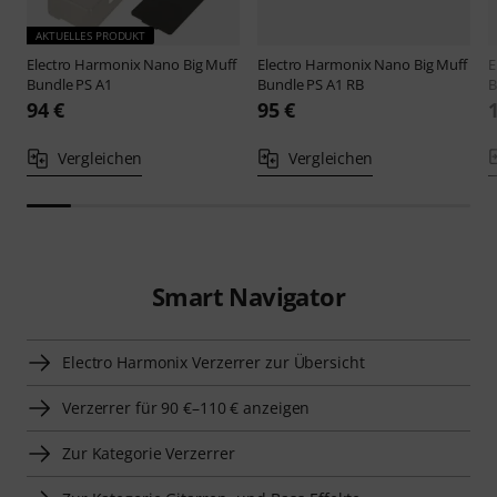
AKTUELLES PRODUKT
Electro Harmonix
Nano Big Muff
Electro Harmonix
Nano Big Muff
E
Bundle PS A1
Bundle PS A1 RB
B
94 €
95 €
Vergleichen
Vergleichen
Smart Navigator
Electro Harmonix Verzerrer zur Übersicht
Verzerrer für 90 €–110 € anzeigen
Zur Kategorie Verzerrer