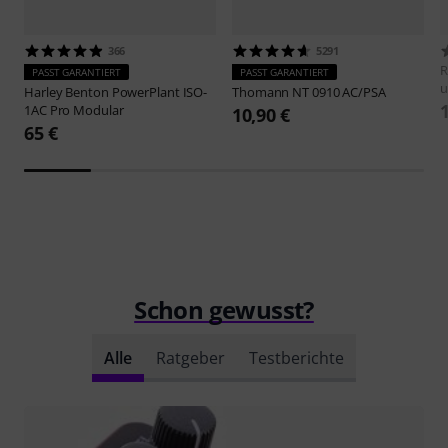
366
5291
R
PASST GARANTIERT
PASST GARANTIERT
u
Harley Benton
PowerPlant ISO-
Thomann
NT 0910 AC/PSA
1AC Pro Modular
10,90 €
65 €
Schon gewusst?
Alle
Ratgeber
Testberichte