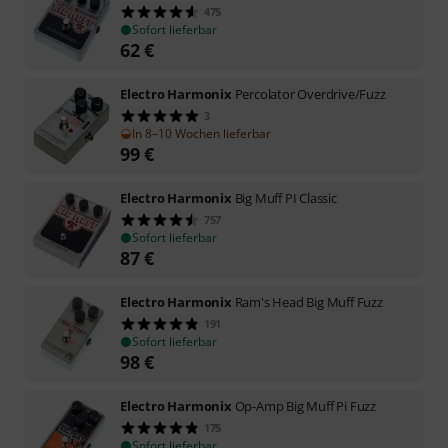
475
Sofort lieferbar
62
€
Electro Harmonix
Percolator Overdrive/Fuzz
3
In 8–10 Wochen lieferbar
99
€
Electro Harmonix
Big Muff PI Classic
757
Sofort lieferbar
87
€
Electro Harmonix
Ram's Head Big Muff Fuzz
191
Sofort lieferbar
98
€
Electro Harmonix
Op-Amp Big Muff Pi Fuzz
175
Sofort lieferbar