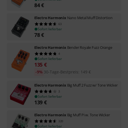
84
€
Electro Harmonix
Nano Metal Muff Distortion
63
Sofort lieferbar
78
€
Electro Harmonix
Bender Royale Fuzz Orange
4
Sofort lieferbar
135
€
-9%
30-Tage-Bestpreis
:
149
€
Electro Harmonix
Big Muff 2 Fuzz w/ Tone Wicker
3
Sofort lieferbar
139
€
Electro Harmonix
Big Muff Pi w. Tone Wicker
320
Sofort lieferbar