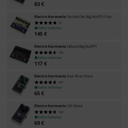
83
€
Electro Harmonix
Sovtek Del. Big Muff Pi Fuzz
37
Sofort lieferbar
145
€
Electro Harmonix
Deluxe Big Muff PI
100
Sofort lieferbar
117
€
Electro Harmonix
East River Drive
207
Sofort lieferbar
65
€
Electro Harmonix
OD Glove
169
Sofort lieferbar
69
€