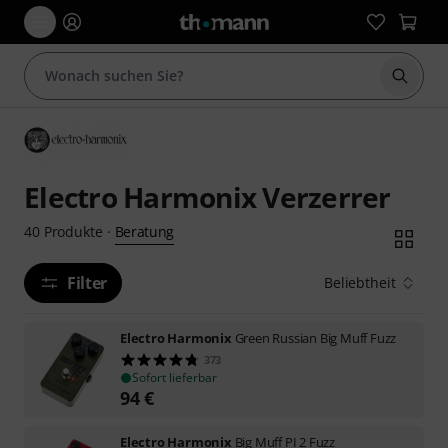
Suche 
Electro Harmonix Verzerrer
Beratung
40
Produkte
·
Filter
Beliebtheit
Electro Harmonix
Green Russian Big Muff Fuzz
373
Sofort lieferbar
94
€
Electro Harmonix
Big Muff PI 2 Fuzz