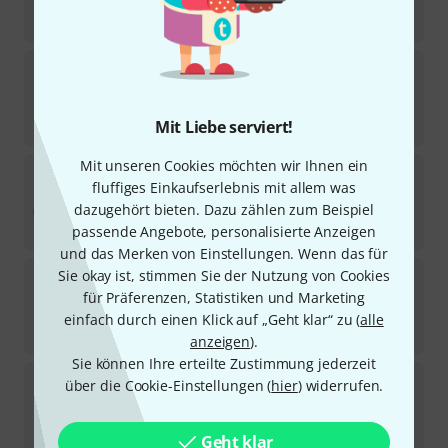
Sofort lieferbar
135
€
Electro Harmonix
Deluxe Big Muff Pi 2 Fuzz
In 9–12 Wochen lieferbar
179
€
Mit Liebe serviert!
Mit unseren Cookies möchten wir Ihnen ein
Electro Harmonix
Big Muff PI USA B-Stock
fluffiges Einkaufserlebnis mit allem was
64
dazugehört bieten. Dazu zählen zum Beispiel
Sofort lieferbar
80
€
passende Angebote, personalisierte Anzeigen
und das Merken von Einstellungen. Wenn das für
Electro Harmonix
Soul Food B-Stock
Sie okay ist, stimmen Sie der Nutzung von Cookies
1
für Präferenzen, Statistiken und Marketing
Sofort lieferbar
einfach durch einen Klick auf „Geht klar“ zu (
alle
67
€
anzeigen
).
Sie können Ihre erteilte Zustimmung jederzeit
Electro Harmonix
Big Muff PI /Tone Wick B-Stock
über die Cookie-Einstellungen (
hier
) widerrufen.
14
Sofort lieferbar
77
€
Geht klar