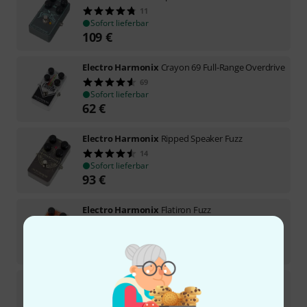
11
Sofort lieferbar
109
€
Electro Harmonix
Crayon 69 Full-Range Overdrive
69
Sofort lieferbar
62
€
Electro Harmonix
Ripped Speaker Fuzz
14
Sofort lieferbar
93
€
Electro Harmonix
Flatiron Fuzz
35
Sofort lieferbar
72
€
Electro Harmonix
Bender Royale Fuzz Black
3