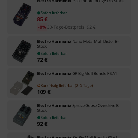
Electro Harmonix
Pico Triboro Bridge D B-Stock
Sofort lieferbar
85
€
-8%
30-Tage-Bestpreis
:
92
€
Electro Harmonix
Nano Metal Muff Distor B-
Stock
Sofort lieferbar
72
€
Electro Harmonix
GR Big Muff Bundle PS A1
Kurzfristig lieferbar (2–5 Tage)
109
€
Electro Harmonix
Spruce Goose Overdrive B-
Stock
Sofort lieferbar
92
€
Electro Harmonix
RH Big Muff Bundle PS A1