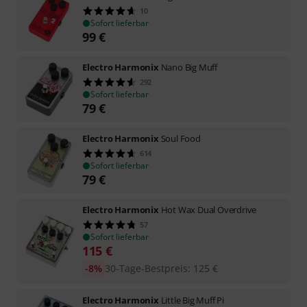
10
Sofort lieferbar
99
€
Electro Harmonix
Nano Big Muff
292
Sofort lieferbar
79
€
Electro Harmonix
Soul Food
614
Sofort lieferbar
79
€
Electro Harmonix
Hot Wax Dual Overdrive
57
Sofort lieferbar
115
€
-8%
30-Tage-Bestpreis
:
125
€
Electro Harmonix
Little Big Muff Pi