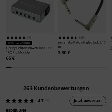
366
6233
pro snake
Patch Angled Jack 0,15
PASST GARANTIERT
m
Harley Benton
PowerPlant ISO-
3,30 €
1AC Pro Modular
65 €
263
Kundenbewertungen
Jetzt bewerten
4.7
/ 5
BEDIENUNG