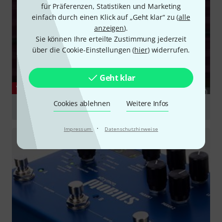
für Präferenzen, Statistiken und Marketing
einfach durch einen Klick auf „Geht klar“ zu (
alle
anzeigen
).
Sie können Ihre erteilte Zustimmung jederzeit
über die Cookie-Einstellungen (
hier
) widerrufen.
Geht klar
YOUTUBE
Cookies ablehnen
Weitere Infos
Electro-Harmonix Micro POG
abspielen
·
Impressum
Datenschutzhinweise