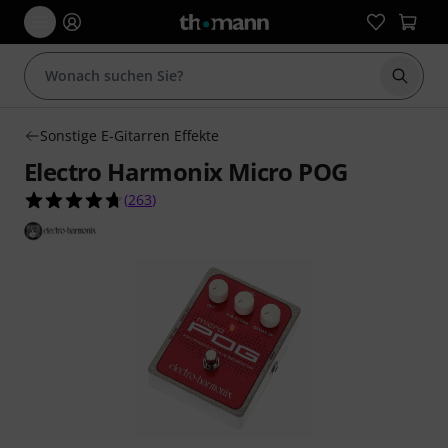
Suche 
Sonstige E-Gitarren Effekte
Electro Harmonix Micro POG
4.7 von 5 Sternen aus 263 Kundenbewertungen
(
263
)