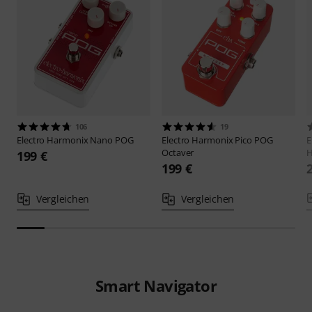
106
19
Electro Harmonix
Nano POG
Electro Harmonix
Pico POG
E
Octaver
H
199 €
199 €
Vergleichen
Vergleichen
Smart Navigator