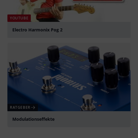
YOUTUBE
Electro Harmonix Pog 2
abspielen
RATGEBER
Modulationseffekte