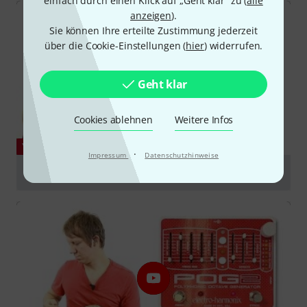
einfach durch einen Klick auf „Geht klar“ zu (
alle
anzeigen
).
Sie können Ihre erteilte Zustimmung jederzeit
über die Cookie-Einstellungen (
hier
) widerrufen.
Geht klar
Cookies ablehnen
Weitere Infos
YOUTUBE
·
Impressum
Datenschutzhinweise
Electro Harmonix Pog 2 Bass
abspielen