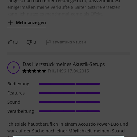
lange schon nach einem Pedal gesucht, dass zumindest
einigermaßen meine verkaufte 8 Saiter-Gitarre ersetzen
kann. Ich nutze es manchnmal gerne als Effekt,
Mehr anzeigen
3
0
BEWERTUNG MELDEN
Das Herzstück meines Akustik-Setups
F
Fritz1496 17.04.2015
Bedienung
Features
Sound
Verarbeitung
Ich spiele hauptberuflich in einem Acoustic-Power-Duo und
war auf der Suche nach einer Möglichkeit, meinem Sound