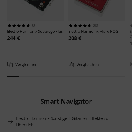
88
263
Electro Harmonix
Superego Plus
Electro Harmonix
Micro POG
E
O
244 €
208 €
Vergleichen
Vergleichen
Smart Navigator
Electro Harmonix Sonstige E-Gitarren Effekte zur
Übersicht