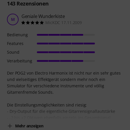
143
Rezensionen
Geniale Wunderkiste
M
MicKDC 17.11.2009
Bedienung
Features
Sound
Verarbeitung
Der POG2 von Electro Harmonix ist nicht nur ein sehr gutes
und vielseitiges Effektgerät sondern mehr noch ein
Simulator für verschiedene Instrumente und völlig
Gitarrenfremde Sounds.
Die Einstellungsmöglichkeiten sind riesig:
- Dry-Output für die eigentliche Gitarrensignallautstärke
- -2 bis +2 Oktaven ebenfalls einzeln ins Gesamtsignal
Mehr anzeigen