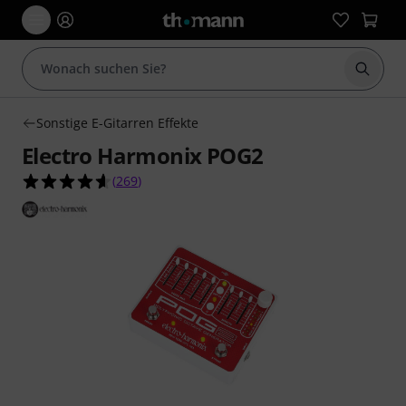
Suche 
Sonstige E-Gitarren Effekte
Electro Harmonix POG2
4.6 von 5 Sternen aus 269 Kundenbewertungen
(
269
)