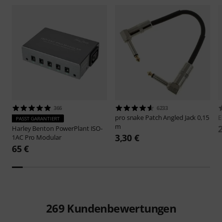
366
6233
pro snake
Patch Angled Jack 0,15
E
PASST GARANTIERT
m
Harley Benton
PowerPlant ISO-
3,30 €
1AC Pro Modular
65 €
269
Kundenbewertungen