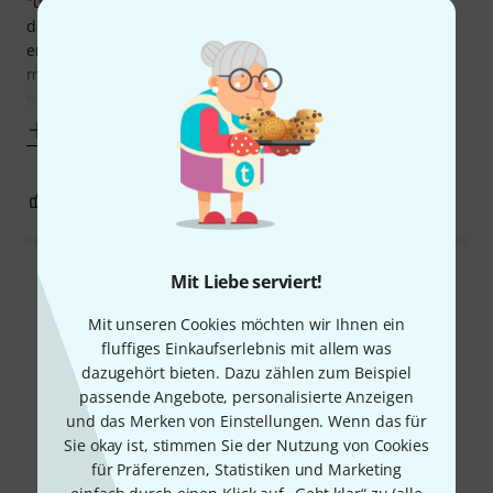
"untenrum" ein bisschen Beine zu machen. Nachdem ich
den OC-3 von BOSS und den EBS Octabass ziemlich
enttäuscht wieder zurückgesendet habe, war der POG2
meine letzte Hoffnung, einen vernünftig arbeitenden
polyphonen Octaver mit ansprechendem Tracking zu
Mehr anzeigen
3
0
BEWERTUNG MELDEN
Mit Liebe serviert!
Alle Bewertungen lesen
Mit unseren Cookies möchten wir Ihnen ein
fluffiges Einkaufserlebnis mit allem was
dazugehört bieten. Dazu zählen zum Beispiel
Schon gewusst?
passende Angebote, personalisierte Anzeigen
und das Merken von Einstellungen. Wenn das für
Alle
Videos
Ratgeber
Downloads
Sie okay ist, stimmen Sie der Nutzung von Cookies
für Präferenzen, Statistiken und Marketing