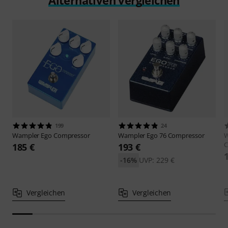
199
24
Wampler
Ego Compressor
Wampler
Ego 76 Compressor
C
185 €
193 €
-16%
UVP: 229 €
Vergleichen
Vergleichen