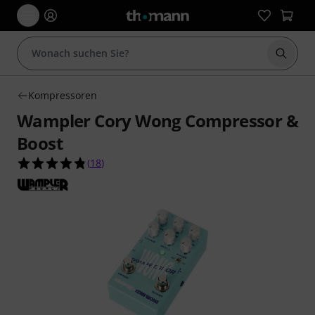
Suche 
Kompressoren
Wampler Cory Wong Compressor &
Boost
4.8 von 5 Sternen aus 18 Kundenbewertungen
(
18
)