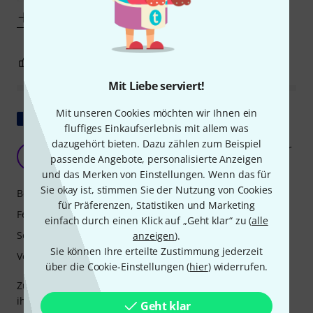
Mehr anzeigen
0
0
BEWERTUNG MELDEN
Mit Liebe serviert!
Mit unseren Cookies möchten wir Ihnen ein
Original zeigen
fluffiges Einkaufserlebnis mit allem was
dazugehört bieten. Dazu zählen zum Beispiel
Hervorragender Gitarren- und Basskompressor
V
passende Angebote, personalisierte Anzeigen
vincelebleu 18.06.2023
und das Merken von Einstellungen. Wenn das für
Sie okay ist, stimmen Sie der Nutzung von Cookies
Bedienung
für Präferenzen, Statistiken und Marketing
Features
einfach durch einen Klick auf „Geht klar“ zu (
alle
Sound
anzeigen
).
Sie können Ihre erteilte Zustimmung jederzeit
Verarbeitung
über die Cookie-Einstellungen (
hier
) widerrufen.
Zunächst einmal sollten Sie sich Cory Wong anhören (oder
ihn sich noch einmal anhören), um die Wirkung dieses
Geht klar