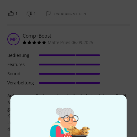
1
1
BEWERTUNG MELDEN
Comp+Boost
MP
Malte Pries 06.09.2025
Bedienung
Features
Sound
Verarbeitung
Aufgrund der Features ein sehr flexibel einsetzbares Gerät.
Mir ist aufgefallen, dass der Attack-Regler wirklich eine
große Spannweite hat. Ganz nach links packt der
Kompressor sofort zu, ganz nach rechts dauert es deutlich
länger. Ist das gut oder nicht? Ich denke, da sollte jede*r
das finden, was nötig ist.
Ein Blend-Regler ist immer gut, um heftiger