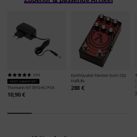
5293
EarthQuaker Devices
Sunn O)))
HalfLife
O
PASST GARANTIERT
C
288 €
Thomann
NT 0910 AC/PSA
10,90 €