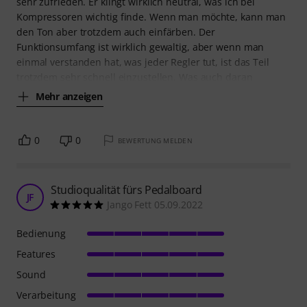
sehr zufrieden. Er klingt wirklich neutral, was ich bei
Kompressoren wichtig finde. Wenn man möchte, kann man
den Ton aber trotzdem auch einfärben. Der
Funktionsumfang ist wirklich gewaltig, aber wenn man
einmal verstanden hat, was jeder Regler tut, ist das Teil
trotzdem sehr schnell einzustellen. Was auch daran
Mehr anzeigen
0
0
BEWERTUNG MELDEN
Studioqualität fürs Pedalboard
JF
Jango Fett 05.09.2022
Bedienung
Features
Sound
Verarbeitung