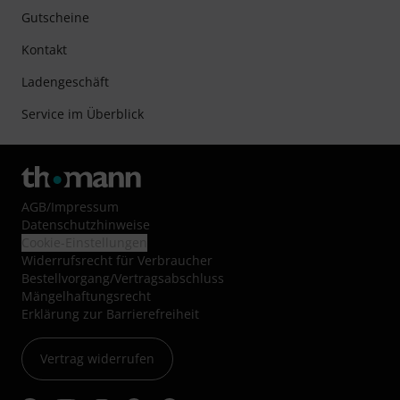
Gutscheine
Kontakt
Ladengeschäft
Service im Überblick
AGB
/
Impressum
Datenschutzhinweise
Cookie-Einstellungen
Widerrufsrecht für Verbraucher
Bestellvorgang/Vertragsabschluss
Mängelhaftungsrecht
Erklärung zur Barrierefreiheit
Vertrag widerrufen