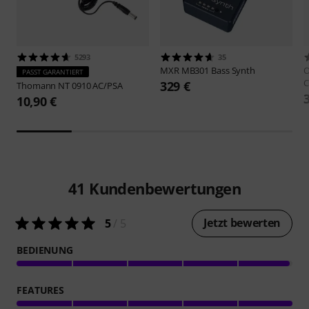
5293
35
MXR
MB301 Bass Synth
O
PASST GARANTIERT
C
329 €
Thomann
NT 0910 AC/PSA
10,90 €
41
Kundenbewertungen
Jetzt bewerten
5
/ 5
BEDIENUNG
FEATURES