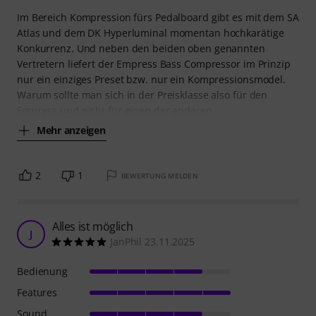
Im Bereich Kompression fürs Pedalboard gibt es mit dem SA
Atlas und dem DK Hyperluminal momentan hochkarätige
Konkurrenz. Und neben den beiden oben genannten
Vertretern liefert der Empress Bass Compressor im Prinzip
nur ein einziges Preset bzw. nur ein Kompressionsmodel.
Warum sollte man sich in der Preisklasse also für den
Empress und nicht für einen der anderen
Mehr anzeigen
2
1
BEWERTUNG MELDEN
Alles ist möglich
J
JanPhil 23.11.2025
Bedienung
Features
Sound