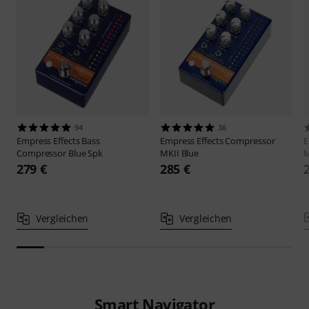
94
36
Empress Effects
Bass
Empress Effects
Compressor
E
Compressor Blue Spk
MKII Blue
M
279 €
285 €
Vergleichen
Vergleichen
Smart Navigator