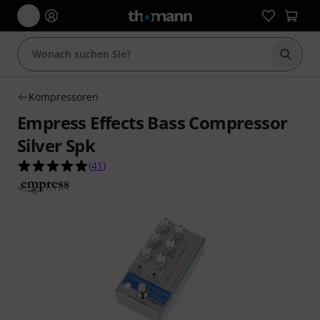
Suche 
Kompressoren
Empress Effects Bass Compressor
Silver Spk
5.0 von 5 Sternen aus 41 Kundenbewertungen
(
41
)