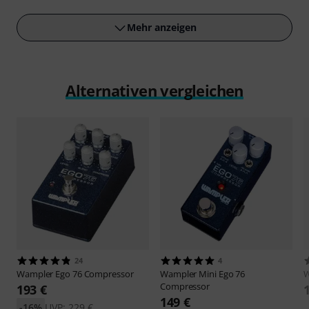
abspielen
Mehr anzeigen
Alternativen vergleichen
24
4
Wampler
Ego 76 Compressor
Wampler
Mini Ego 76
Compressor
193 €
149 €
-16%
UVP: 229 €