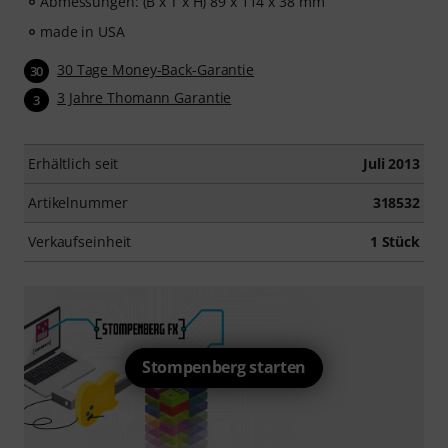
Abmessungen: (B x T x H) 89 x 114 x 38 mm
made in USA
30 Tage Money-Back-Garantie
30
3 Jahre Thomann Garantie
3
Erhältlich seit
Juli 2013
Artikelnummer
318532
Verkaufseinheit
1 Stück
Stompenberg starten