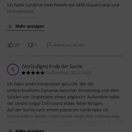
Ich hatte zunächst zwei Pedale von MXR (SuperComp und
M76) getestet.
Der SuperComp
Mehr anzeigen
27
1
BEWERTUNG MELDEN
(Vorläufiges) Ende der Suche
S
Stollmeister 28.02.2020
Ich habe einen Kompressor gesucht, der die
unterschiedliche Dynamik zwischen Strumming und dem
Spielen von Singlenotes etwas angleicht. Außerdem sollte
der cleane Single Coil Sound etwas fetter klingen.
Auf der Suche nach einem passenen Gerät habe ich
verschiedene Geräte miteinander verglichen (Yellowcomp,
Walrus DeepSix, Wampler Mini Ego, Wampler Ego). Am Ende
Mehr anzeigen