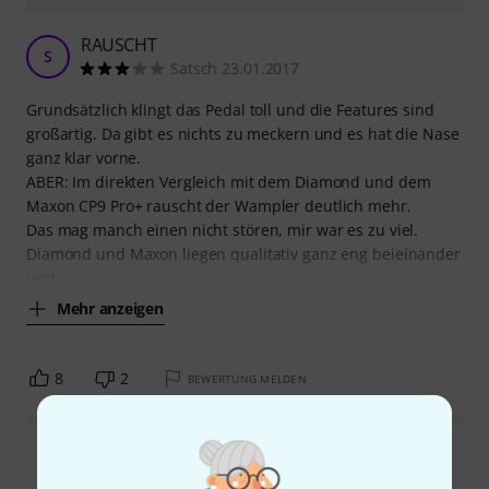
RAUSCHT
S
Satsch 23.01.2017
Grundsätzlich klingt das Pedal toll und die Features sind
großartig. Da gibt es nichts zu meckern und es hat die Nase
ganz klar vorne.
ABER: Im direkten Vergleich mit dem Diamond und dem
Maxon CP9 Pro+ rauscht der Wampler deutlich mehr.
Das mag manch einen nicht stören, mir war es zu viel.
Diamond und Maxon liegen qualitativ ganz eng beieinander
und
Mehr anzeigen
8
2
BEWERTUNG MELDEN
Alle Bewertungen lesen