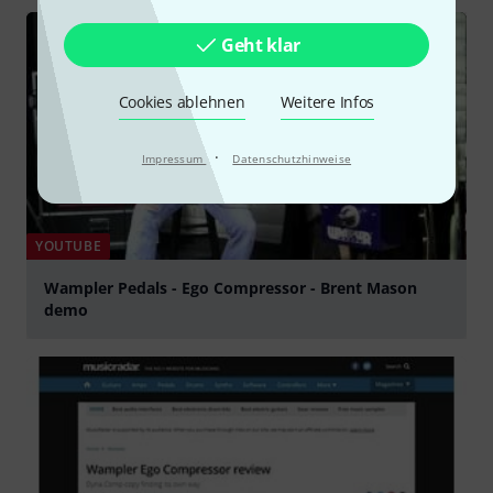
abspielen
Geht klar
Cookies ablehnen
Weitere Infos
·
Impressum
Datenschutzhinweise
YOUTUBE
Wampler Pedals - Ego Compressor - Brent Mason
demo
abspielen