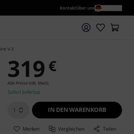
Kontakt
Über uns
DE / €
e mit Suchwort {searchTerm} starten
ine V-3
319
€
Alle Preise inkl. MwSt.
Sofort lieferbar
IN DEN WARENKORB
1
Merken
Vergleichen
Teilen