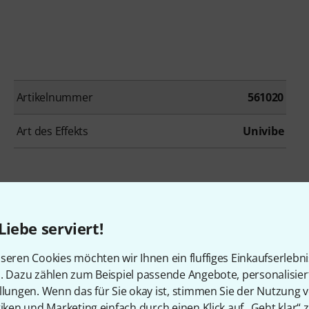
Artikelnummer
561020
Art des Effekts
Univibe
en, die sich dieses Produk
Liebe serviert!
seren Cookies möchten wir Ihnen ein fluffiges Einkaufserlebn
n. Dazu zählen zum Beispiel passende Angebote, personalisie
llungen. Wenn das für Sie okay ist, stimmen Sie der Nutzung 
tiken und Marketing einfach durch einen Klick auf „Geht klar“ z