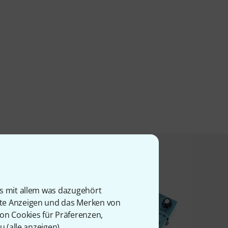
t angesehen haben
is mit allem was dazugehört
rte Anzeigen und das Merken von
von Cookies für Präferenzen,
u (
alle anzeigen
).