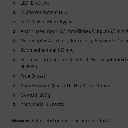
LED: Effect An
Multicolor system LED
Fußschalter: Effect Bypass
Anschlüsse: Input (6,3 mm Klinke), Output (6,3 mm K
Netzadapter Anschluss: Barrel Plug 5.5 mm / 2.1 mm
Stromaufnahme: 165 mA
Stromversorgung über 9-16 V DC Netzadapter (nicht 
409939
)
True Bypass
Abmessungen (B x T x H): 60 x 112 x 31 mm
Gewicht: 280 g
handmade in Croatia
Hinweis:
Batteriebetrieb wird nicht unterstützt.