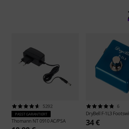
5292
6
DryBell
F-1L3 Footswi
PASST GARANTIERT
34 €
Thomann
NT 0910 AC/PSA