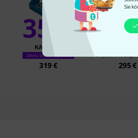
Sie kö
35%
5
KAUFTEN
KAUFTE
DryBell The Engi
GENAU DIESES PRODUKT
319 €
295 €