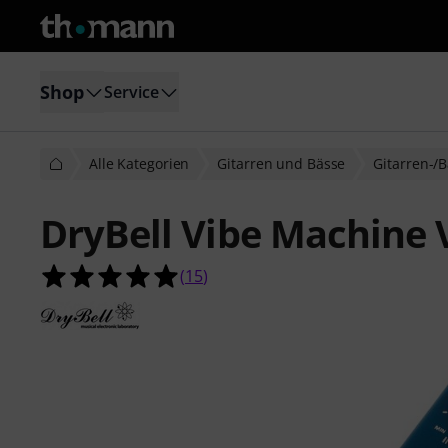
Shop
Service
Alle Kategorien
Gitarren und Bässe
Gitarren-/B
DryBell Vibe Machine 
4.9 von 5 Sternen aus 15 Kundenb
(
15
)