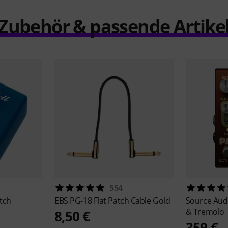
Zubehör & passende Artike
554
tch
EBS
PG-18 Flat Patch Cable Gold
Source Aud
& Tremolo
8,50 €
359 €