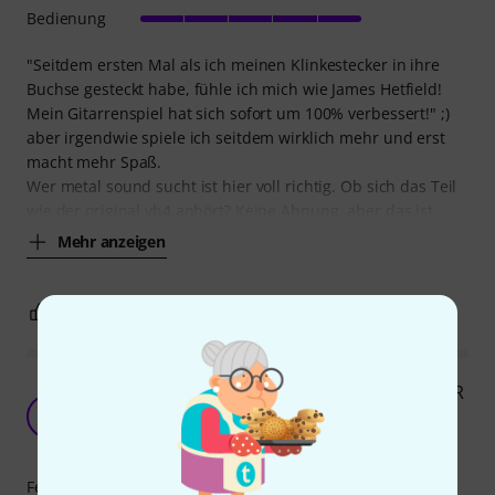
Bedienung
"Seitdem ersten Mal als ich meinen Klinkestecker in ihre
Buchse gesteckt habe, fühle ich mich wie James Hetfield!
Mein Gitarrenspiel hat sich sofort um 100% verbessert!" ;)
aber irgendwie spiele ich seitdem wirklich mehr und erst
macht mehr Spaß.
Wer metal sound sucht ist hier voll richtig. Ob sich das Teil
wie der original vh4 anhört? Keine Ahnung, aber das ist
Mehr anzeigen
1
5
BEWERTUNG MELDEN
Diezel VH4-2 vs. Friedman BE-OD Deluxe vs. MXR
EVH 5150
G
Gretsch-Dude 03.04.2024
Features