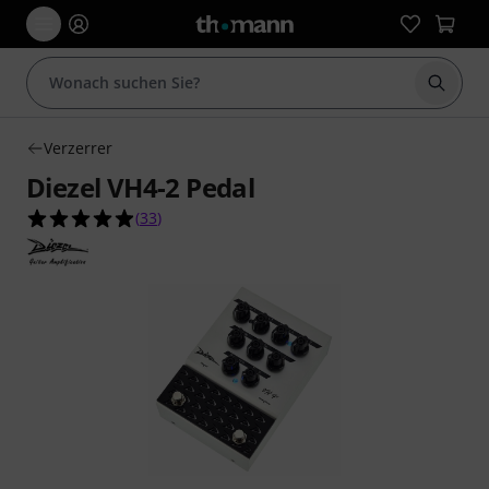
Suche 
Verzerrer
Diezel VH4-2 Pedal
4.9 von 5 Sternen aus 33 Kundenbewertungen
(
33
)