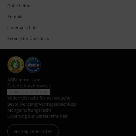
Gutscheine
Kontakt
Ladengeschäft
Service im Überblick
AGB
/
Impressum
Datenschutzhinweise
Cookie-Einstellungen
Widerrufsrecht für Verbraucher
Bestellvorgang/Vertragsabschluss
Mängelhaftungsrecht
Erklärung zur Barrierefreiheit
Vertrag widerrufen