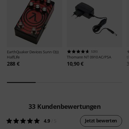
EarthQuaker Devices
Sunn O)))
5293
HalfLife
Thomann
NT 0910 AC/PSA
t
288 €
10,90 €
33
Kundenbewertungen
Jetzt bewerten
4.9
/ 5