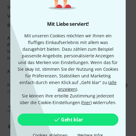
Sound
Verarbeitung
Mit Liebe serviert!
Bedienung
Mit unseren Cookies möchten wir Ihnen ein
Also eigentlich hat das Pedal, entwickelt in Bayern
fluffiges Einkaufserlebnis mit allem was
(hergestellt in den USA…), soundmäßig 12 Sterne verdient,
dazugehört bieten. Dazu zählen zum Beispiel
ich kenne in dieser Klasse nix vergleichbares, dazu später
passende Angebote, personalisierte Anzeigen
im Detail und Vergleich mehr…
und das Merken von Einstellungen. Wenn das für
Sie okay ist, stimmen Sie der Nutzung von Cookies
Aber…!
für Präferenzen, Statistiken und Marketing
einfach durch einen Klick auf „Geht klar“ zu (
alle
Ich mach den negativen Teil kurz. Erstens: Die Verarbeitung
anzeigen
).
ist gelinde gesagt unter aller sau! 329,- für schepp
Sie können Ihre erteilte Zustimmung jederzeit
geschnittene Alubleche, die
über die Cookie-Einstellungen (
hier
) widerrufen.
Mehr anzeigen
Geht klar
5
1
BEWERTUNG MELDEN
Cookies ablehnen
Weitere Infos