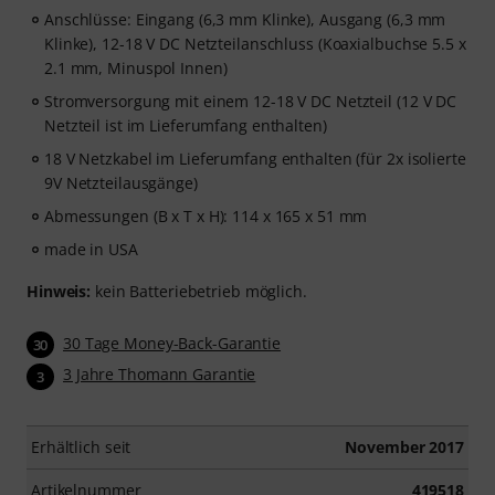
Anschlüsse: Eingang (6,3 mm Klinke), Ausgang (6,3 mm
Klinke), 12-18 V DC Netzteilanschluss (Koaxialbuchse 5.5 x
2.1 mm, Minuspol Innen)
Stromversorgung mit einem 12-18 V DC Netzteil (12 V DC
Netzteil ist im Lieferumfang enthalten)
18 V Netzkabel im Lieferumfang enthalten (für 2x isolierte
9V Netzteilausgänge)
Abmessungen (B x T x H): 114 x 165 x 51 mm
made in USA
Hinweis:
kein Batteriebetrieb möglich.
30 Tage Money-Back-Garantie
30
3 Jahre Thomann Garantie
3
Erhältlich seit
November 2017
Artikelnummer
419518