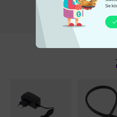
Sie kö