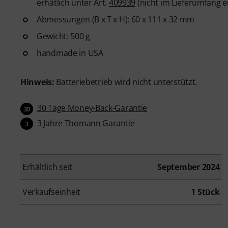
erhätlich unter Art.
409939
(nicht im Lieferumfang e
Abmessungen (B x T x H): 60 x 111 x 32 mm
Gewicht: 500 g
handmade in USA
Hinweis:
Batteriebetrieb wird nicht unterstützt.
30 Tage Money-Back-Garantie
30
3 Jahre Thomann Garantie
3
Erhältlich seit
September 2024
Verkaufseinheit
1 Stück