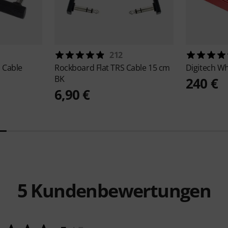
212
h Cable
Rockboard
Flat TRS Cable 15 cm
Digitech
Wh
BK
240 €
6,90 €
5
Kundenbewertungen