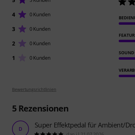
5
5 Kunden
4
0 Kunden
BEDIE
3
0 Kunden
FEATUR
2
0 Kunden
SOUND
1
0 Kunden
VERARB
Bewertungsrichtlinien
5
Rezensionen
Super Effektpedal für Ambient/D
D
dan.i.l 21.07.2026