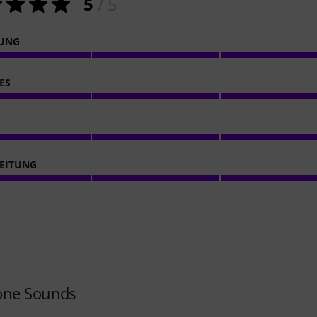
5
/ 5
NUNG
ES
EITUNG
rone Sounds