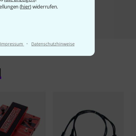
ellungen (
hier
) widerrufen.
·
Impressum
Datenschutzhinweise
l