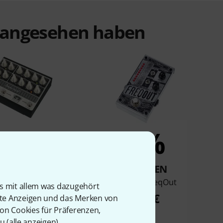
t angesehen haben
4%
4%
KAUFTEN
KAUFTEN
 Imperial Tri-Tube
Digitech FreqOut
is mit allem was dazugehört
Preamp
139 €
rte Anzeigen und das Merken von
666 €
von Cookies für Präferenzen,
u (
alle anzeigen
).