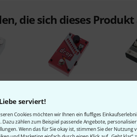
en, die sich dieses Produk
%
5%
Liebe serviert!
N
KAUFTEN
Pico Deep
Digitech The Drop
Tone King
seren Cookies möchten wir Ihnen ein fluffiges Einkaufserlebn
139 €
n. Dazu zählen zum Beispiel passende Angebote, personalisie
llungen. Wenn das für Sie okay ist, stimmen Sie der Nutzung 
tiken und Marketing einfach durch einen Klick auf „Geht klar“ z