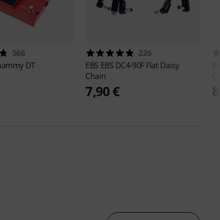
566
226
ammy DT
EBS
EBS DC4-90F Flat Daisy
R
Chain
Ca
7,90 €
8