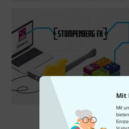
Mit 
Mit un
biete
Einste
Statis