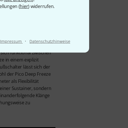
ainer
ellungen (
hier
) widerrufen.
·
Impressum
Datenschutzhinweise
 sich funktional zwischen
e in einem explizit
ßschalter lässt sich der
ohl der Pico Deep Freeze
ter als Flexibilität
einer Sustainer, sondern
einanderfolgende Klänge
ehungsweise zu