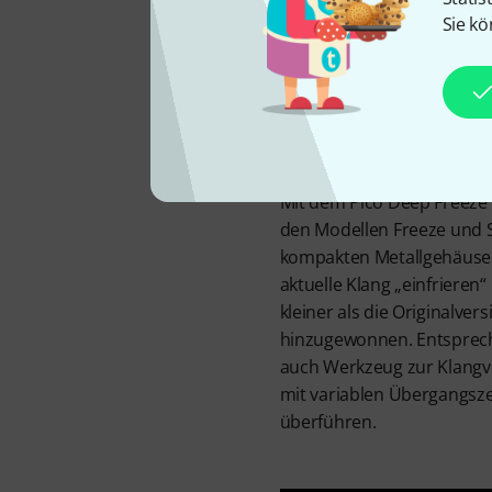
Mini
Sie kö
Mit dem Pico Deep Freeze b
den Modellen Freeze und Su
kompakten Metallgehäuse un
aktuelle Klang „einfriere
kleiner als die Originalver
hinzugewonnen. Entspreche
auch Werkzeug zur Klangv
mit variablen Übergangsze
überführen.