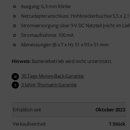
Ausgang: 6,3 mm Klinke
Netzadapteranschluss: Hohlsteckerbuchse 5,5 x 2,
Stromversorgung über 9 V DC Netzteil (nicht im Lie
Stromaufnahme: 100 mA
Abmessungen (B x T x H): 51 x 93 x 51 mm
Hinweis:
Batteriebetrieb wird nicht unterstützt.
30 Tage Money-Back-Garantie
30
3 Jahre Thomann Garantie
3
Erhältlich seit
Oktober 2023
Verkaufseinheit
1 Stück