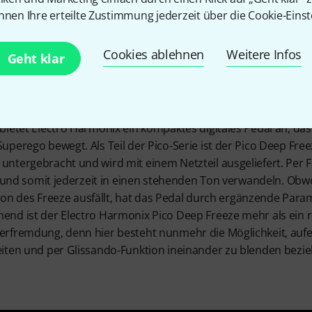
atur-Sust
nnen Ihre erteilte Zustimmung jederzeit über die Cookie-Einst
Cookies ablehnen
Weitere Infos
Geht klar
ietet Electro Harmonix ein kompaktes digitales Pedal an, das
perego bewegt. Als Teil der Pico-Serie ist der Pico Deep Freez
tergebracht und wird mit einem Netzteil ausgeliefert. Per Fu
n“ und somit jederzeit in einen stehenden Ton verwandeln. Obw
sion des Freeze ausfällt, hat das Pedal durch ergänzende Parame
nd ist der Electro Harmonix Pico Deep Freeze mehr als ein r
erfremdung, denn hier besteht nunmehr die Möglichkeit, auf
iten und per Glissando-Funktion ineinander zu blenden bezi