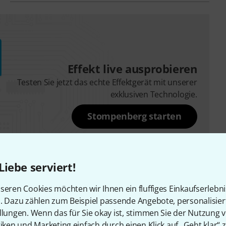
Effekt live ausprobieren
Testen Sie jetzt das echte Effektgerät mit unserer
exklusiven Technologie.
Stompenberg starten
Liebe serviert!
seren Cookies möchten wir Ihnen ein fluffiges Einkaufserlebn
n. Dazu zählen zum Beispiel passende Angebote, personalisie
llungen. Wenn das für Sie okay ist, stimmen Sie der Nutzung 
tiken und Marketing einfach durch einen Klick auf „Geht klar“ z