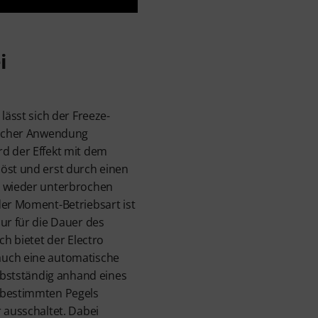
i
lässt sich der Freeze-
lischer Anwendung
d der Effekt mit dem
öst und erst durch einen
l wieder unterbrochen
der Moment-Betriebsart ist
nur für die Dauer des
ch bietet der Electro
auch eine automatische
elbstständig anhand eines
 bestimmten Pegels
r ausschaltet. Dabei