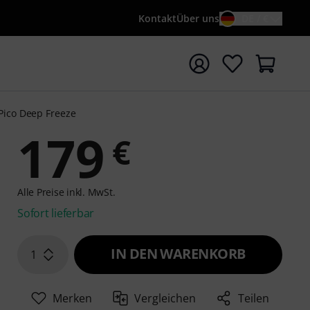
Kontakt
Über uns
DE / €
e mit Suchwort {searchTerm} starten
Pico Deep Freeze
179
€
Alle Preise inkl. MwSt.
Sofort lieferbar
IN DEN WARENKORB
1
Merken
Vergleichen
Teilen