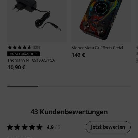
5293
Mooer
Meta FX Effects Pedal
t
149 €
PASST GARANTIERT
Thomann
NT 0910 AC/PSA
10,90 €
43
Kundenbewertungen
Jetzt bewerten
4.9
/ 5