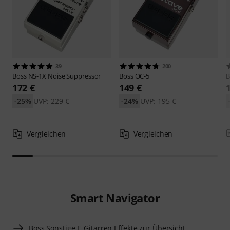
39
200
Boss
NS-1X Noise Suppressor
Boss
OC-5
B
172 €
149 €
-25%
UVP: 229 €
-24%
UVP: 195 €
Vergleichen
Vergleichen
Smart Navigator
Boss Sonstige E-Gitarren Effekte zur Übersicht