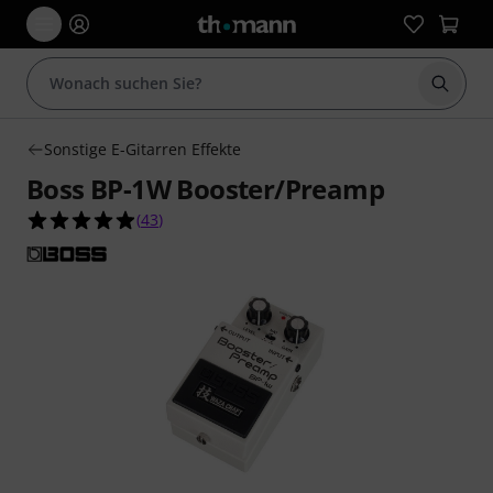
Suche 
Sonstige E-Gitarren Effekte
Boss BP-1W Booster/Preamp
4.9 von 5 Sternen aus 43 Kundenbewertungen
(
43
)