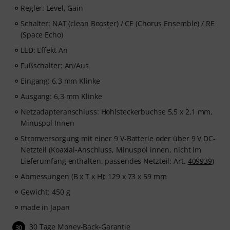
Regler: Level, Gain
Schalter: NAT (clean Booster) / CE (Chorus Ensemble) / RE
(Space Echo)
LED: Effekt An
Fußschalter: An/Aus
Eingang: 6,3 mm Klinke
Ausgang: 6,3 mm Klinke
Netzadapteranschluss: Hohlsteckerbuchse 5,5 x 2,1 mm,
Minuspol Innen
Stromversorgung mit einer 9 V-Batterie oder über 9 V DC-
Netzteil (Koaxial-Anschluss, Minuspol innen, nicht im
Lieferumfang enthalten, passendes Netzteil: Art.
409939
)
Abmessungen (B x T x H): 129 x 73 x 59 mm
Gewicht: 450 g
made in Japan
30 Tage Money-Back-Garantie
30