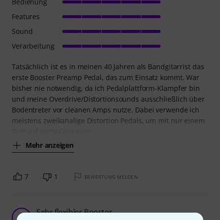
Bedienung
Features
Sound
Verarbeitung
Tatsächlich ist es in meinen 40 Jahren als Bandgitarrist das
erste Booster Preamp Pedal, das zum Einsatz kommt. War
bisher nie notwendig, da ich Pedalplattform-Klampfer bin
und meine Overdrive/Distortionsounds ausschließlich über
Bodentreter vor cleanen Amps nutze. Dabei verwende ich
meistens zweikanalige Distortion Pedals, um mit nur einem
Tritt auf mehr Gain oder
Mehr anzeigen
7
1
BEWERTUNG MELDEN
Sehr flexibler Booster
G