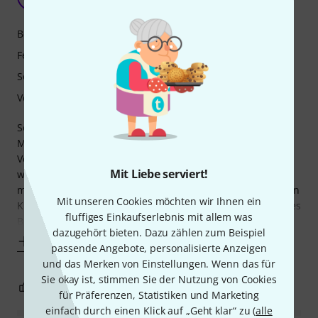
guitargonzo 29.03.2024
Bedienung
Features
Sound
Verarbeitung
Sehr guter Booster mit Klangvielfalt (drei verschiedene
Modi). Unabhängig von der Lautstärke kann der
Verzerrungsgrad von clean bis low gain/crunch eingestellt
Mit Liebe serviert!
werden. Den Klang der Verzerrung finde ich eher
mittelmäßig, in diesem Territorium benutze ich lieber einen
Mit unseren Cookies möchten wir Ihnen ein
Klon clone, ist aber alles Geschmackssache. Die Vorzüge des
fluffiges Einkaufserlebnis mit allem was
BP-1W liegen mE im clean Bereich, auch
dazugehört bieten. Dazu zählen zum Beispiel
Mehr anzeigen
passende Angebote, personalisierte Anzeigen
und das Merken von Einstellungen. Wenn das für
Sie okay ist, stimmen Sie der Nutzung von Cookies
15
3
BEWERTUNG MELDEN
für Präferenzen, Statistiken und Marketing
einfach durch einen Klick auf „Geht klar“ zu (
alle