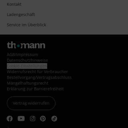
Kontakt
Ladengeschäft
Service im Überblick
AGB
/
Impressum
Datenschutzhinweise
Cookie-Einstellungen
Widerrufsrecht für Verbraucher
Bestellvorgang/Vertragsabschluss
Mängelhaftungsrecht
Erklärung zur Barrierefreiheit
Vertrag widerrufen