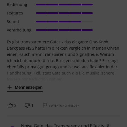
Bedienung
Features
Sound
Verarbeitung
Es gibt transparentere Gates - das elegante One-Knob
Darkglass NSG hatte im direkten Vergleich in meinen Ohren
einen Hauch mehr Transparenz und Signaltreue. Warum
ich mich dennoch für das Boss entschieden habe? Es klingt
ebenfalls prima (gut genug) und ist weitaus flexibler in der
Handhabung. Toll, statt Gate auch die i.R. musikalischere
Noise Floor Reduction wählen
Mehr anzeigen
3
1
BEWERTUNG MELDEN
Noise Gate, das Transparenz und Effektivität