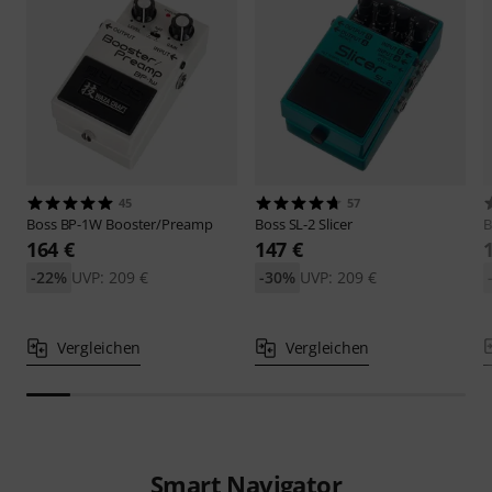
45
57
Boss
BP-1W Booster/Preamp
Boss
SL-2 Slicer
B
164 €
147 €
-22%
UVP: 209 €
-30%
UVP: 209 €
Vergleichen
Vergleichen
Smart Navigator