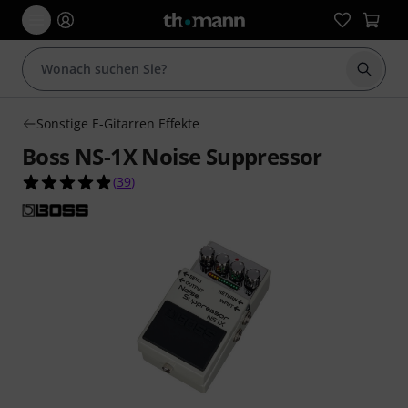
Suche 
Sonstige E-Gitarren Effekte
Boss NS-1X Noise Suppressor
4.8 von 5 Sternen aus 39 Kundenbewertungen
(
39
)