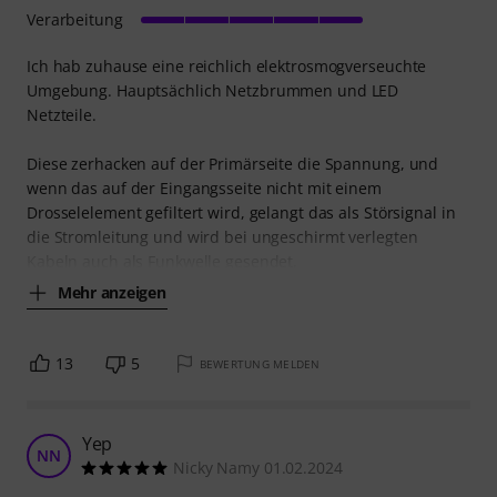
Verarbeitung
Ich hab zuhause eine reichlich elektrosmogverseuchte
Umgebung. Hauptsächlich Netzbrummen und LED
Netzteile.
Diese zerhacken auf der Primärseite die Spannung, und
wenn das auf der Eingangsseite nicht mit einem
Drosselelement gefiltert wird, gelangt das als Störsignal in
die Stromleitung und wird bei ungeschirmt verlegten
Kabeln auch als Funkwelle gesendet.
Mehr anzeigen
13
5
BEWERTUNG MELDEN
Yep
NN
Nicky Namy 01.02.2024