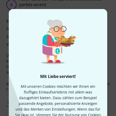
perfekt vereint
G
Gjero 20.05.2025
Bedienung
Features
Sound
Verarbeitung
Der Boss NS-1X ist für mich ein echter Gamechanger,
besonders wenn es um High-Gain-Sounds in Richtung
Death und Black Metal geht. Ich hatte vorher schon andere
Noise Gates, aber der NS-1X spielt in einer anderen Liga.
Mit Liebe serviert!
Was mich sofort beeindruckt hat, ist die Transparenz. Selbst
Mit unseren Cookies möchten wir Ihnen ein
bei aggressiven Einstellungen schluckt er nicht den Attack
fluffiges Einkaufserlebnis mit allem was
oder Sustain meiner
dazugehört bieten. Dazu zählen zum Beispiel
Mehr anzeigen
passende Angebote, personalisierte Anzeigen
und das Merken von Einstellungen. Wenn das für
Sie okay ist, stimmen Sie der Nutzung von Cookies