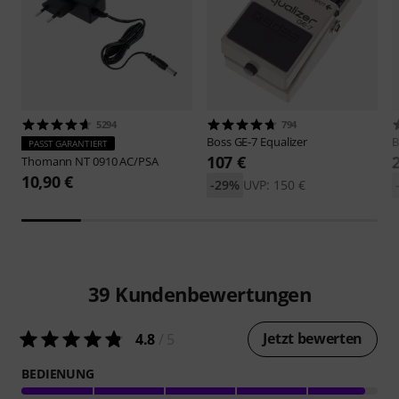
5294
794
Boss
GE-7 Equalizer
B
PASST GARANTIERT
107 €
Thomann
NT 0910 AC/PSA
10,90 €
-29%
UVP: 150 €
39
Kundenbewertungen
Jetzt bewerten
4.8
/ 5
BEDIENUNG