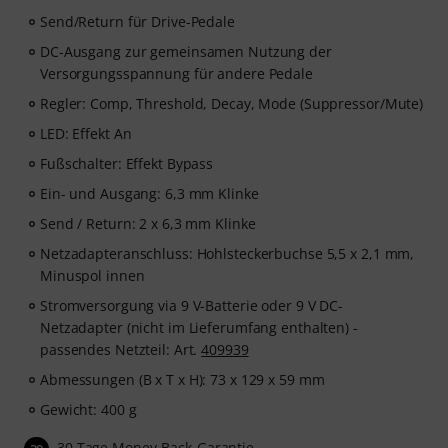
Send/Return für Drive-Pedale
DC-Ausgang zur gemeinsamen Nutzung der
Versorgungsspannung für andere Pedale
Regler: Comp, Threshold, Decay, Mode (Suppressor/Mute)
LED: Effekt An
Fußschalter: Effekt Bypass
Ein- und Ausgang: 6,3 mm Klinke
Send / Return: 2 x 6,3 mm Klinke
Netzadapteranschluss: Hohlsteckerbuchse 5,5 x 2,1 mm,
Minuspol innen
Stromversorgung via 9 V-Batterie oder 9 V DC-
Netzadapter (nicht im Lieferumfang enthalten) -
passendes Netzteil: Art.
409939
Abmessungen (B x T x H): 73 x 129 x 59 mm
Gewicht: 400 g
30 Tage Money-Back-Garantie