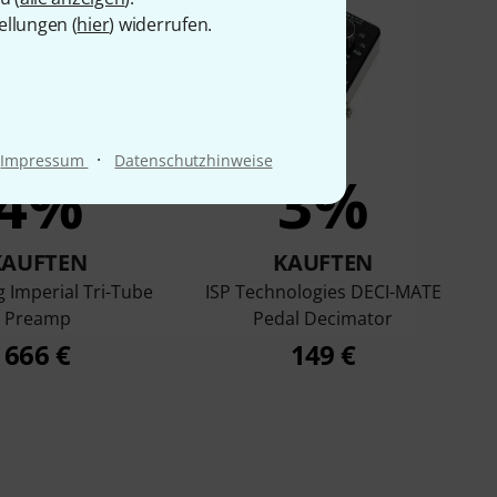
ellungen (
hier
) widerrufen.
·
Impressum
Datenschutzhinweise
4%
3%
KAUFTEN
KAUFTEN
 Imperial Tri-Tube
ISP Technologies DECI-MATE
Preamp
Pedal Decimator
666 €
149 €