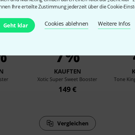
nnen Ihre erteilte Zustimmung jederzeit über die Cookie-Einst
Cookies ablehnen
Weitere Infos
Geht klar
%
7%
N
KAUFTEN
ster
Xotic Super Sweet Booster
Tone King
149 €
Vergleichen