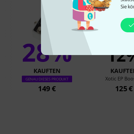
Sie kö
28%
12
KAUFTEN
KAUFTE
Xotic EP Boo
GENAU DIESES PRODUKT
149 €
125 €