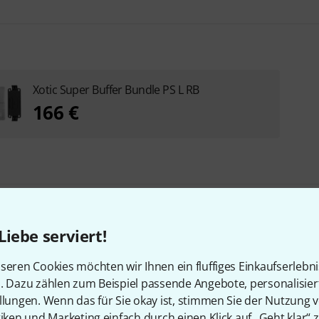
Xotic Super Buffer Bundle PS L RB
166 €
Liebe serviert!
seren Cookies möchten wir Ihnen ein fluffiges Einkaufserlebn
en, die sich dieses Produk
n. Dazu zählen zum Beispiel passende Angebote, personalisie
llungen. Wenn das für Sie okay ist, stimmen Sie der Nutzung 
tiken und Marketing einfach durch einen Klick auf „Geht klar“ z