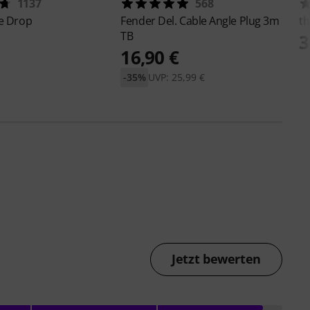
1137
568
e Drop
Fender
Del. Cable Angle Plug 3m
th
TB
3
16,90 €
-35%
UVP: 25,99 €
Jetzt bewerten