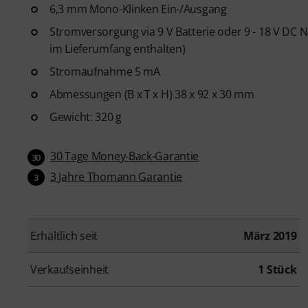
6,3 mm Mono-Klinken Ein-/Ausgang
Stromversorgung via 9 V Batterie oder 9 - 18 V DC Net
im Lieferumfang enthalten)
Stromaufnahme 5 mA
Abmessungen (B x T x H) 38 x 92 x 30 mm
Gewicht: 320 g
30 Tage Money-Back-Garantie
30
3 Jahre Thomann Garantie
3
Erhältlich seit
März 2019
Verkaufseinheit
1 Stück