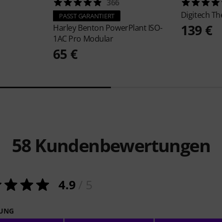
366
Digitech
Th
PASST GARANTIERT
139 €
Harley Benton
PowerPlant ISO-
1AC Pro Modular
65 €
58
Kundenbewertungen
4.9
/ 5
NUNG