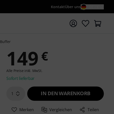
Kontakt
Über uns
DE / €
e mit Suchwort {searchTerm} starten
Buffer
149
€
Alle Preise inkl. MwSt.
Sofort lieferbar
IN DEN WARENKORB
1
Merken
Vergleichen
Teilen