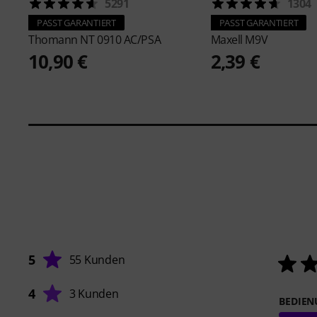
5291
1304
PASST GARANTIERT
PASST GARANTIERT
Thomann
NT 0910 AC/PSA
Maxell
M9V
10,90 €
2,39 €
5
55 Kunden
4
3 Kunden
BEDIE