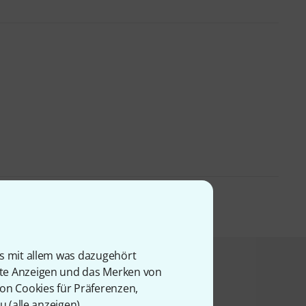
is mit allem was dazugehört
t angesehen haben
rte Anzeigen und das Merken von
von Cookies für Präferenzen,
u (
alle anzeigen
).