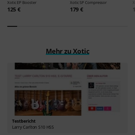
Xotic
EP Booster
Xotic
SP Compressor
X
125 €
179 €
Mehr zu Xotic
Testbericht
Larry Carlton S10 HSS