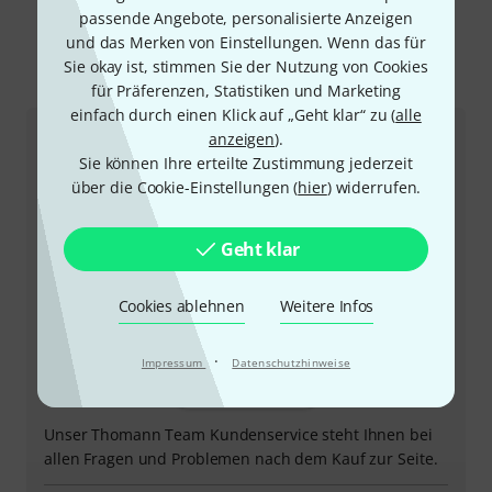
passende Angebote, personalisierte Anzeigen
und das Merken von Einstellungen. Wenn das für
Sie okay ist, stimmen Sie der Nutzung von Cookies
So erreichen Sie uns
für Präferenzen, Statistiken und Marketing
einfach durch einen Klick auf „Geht klar“ zu (
alle
anzeigen
).
Kundenservice
Sie können Ihre erteilte Zustimmung jederzeit
über die Cookie-Einstellungen (
hier
) widerrufen.
Geht klar
Cookies ablehnen
Weitere Infos
·
Impressum
Datenschutzhinweise
+49-9546-9223-66
Unser Thomann Team Kundenservice steht Ihnen bei
allen Fragen und Problemen nach dem Kauf zur Seite.