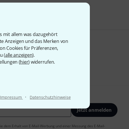
is mit allem was dazugehört
rte Anzeigen und das Merken von
von Cookies für Präferenzen,
u (
alle anzeigen
).
ellungen (
hier
) widerrufen.
·
Impressum
Datenschutzhinweise
Jetzt anmelden
 Sie dem Erhalt von E-Mail-Werbung und einer Messung des E-Mail-