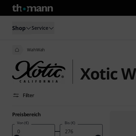
Shop
Service
WahWah
Xotic 
Filter
Preisbereich
Von (€)
Bis (€)