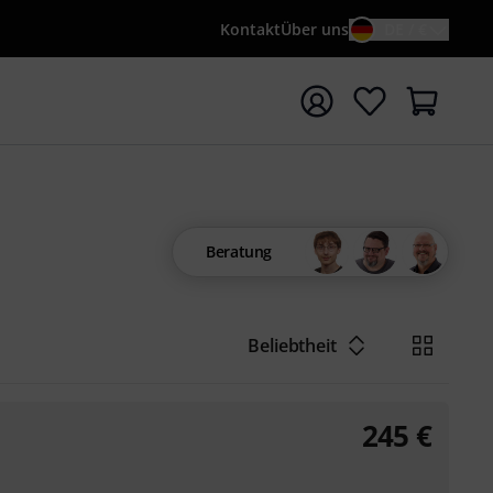
Kontakt
Über uns
DE / €
e mit Suchwort {searchTerm} starten
Beratung
Beliebtheit
245
€