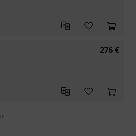
276
€
9 €