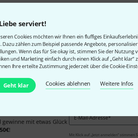
Liebe serviert!
seren Cookies möchten wir Ihnen ein fluffiges Einkaufserlebn
n. Dazu zählen zum Beispiel passende Angebote, personalisie
Gefällt Ihnen, was Sie sehen?
llungen. Wenn das für Sie okay ist, stimmen Sie der Nutzung 
tiken und Marketing einfach durch einen Klick auf „Geht klar“ z
nnen Ihre erteilte Zustimmung jederzeit über die Cookie-Einst
Teilen
Hilfe & Feedback
Cookies ablehnen
Weitere Infos
Geht klar
E-Mail-Adresse
*
 gewinne mit etwas Glück
50€
!
Mit Klick auf „Jetzt anmelden“ stimmen