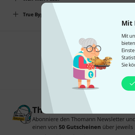
True Bypass
Mit 
Mit un
biete
Einste
Statis
Sie kö
Thomann Newsletter
Abonniere den Thomann Newsletter und
einen von
50 Gutscheinen
über jeweils