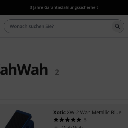
3 Jahre Garantie
Zahlungssicherheit
Such
WahWah
2
Xotic
XW-2 Wah Metallic Blue
5
Wah Wah