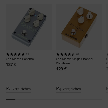
21
62
Carl Martin
Panama
Carl Martin
Single Channel
C
PlexiTone
G
127 €
129 €
Vergleichen
Vergleichen