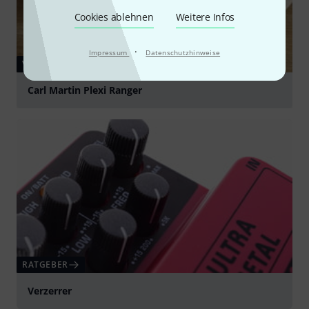
Cookies ablehnen
Weitere Infos
·
Impressum
Datenschutzhinweise
VIDEO
Carl Martin Plexi Ranger
abspielen
RATGEBER
Verzerrer