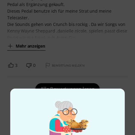
Pedal als Ergänzung gekauft.
Dieses Pedal benutze ich für meine Strat und meine
Telecaster.
Die Sounds gehen von Crunch bis rockig . Da wir Songs von
Kenny Wayne Sheppard ,danielle nicole, spielen passt diese
Pedal wie die Faust aufs Auge. Das
Mehr anzeigen
3
0
BEWERTUNG MELDEN
Alle Bewertungen lesen
Schon gewusst?
Alle
Videos
Ratgeber
Testberichte