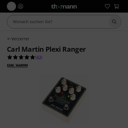
Suche 
Verzerrer
Carl Martin Plexi Ranger
4.9 von 5 Sternen aus 43 Kundenbewertungen
(
43
)