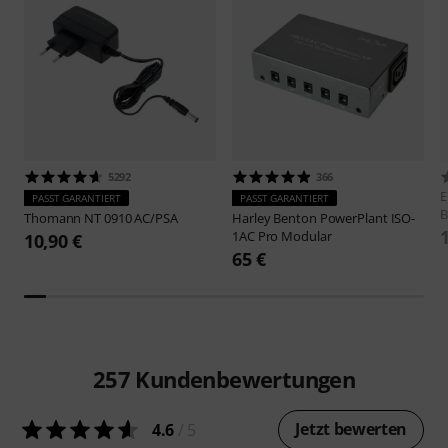
5292
366
E
PASST GARANTIERT
PASST GARANTIERT
B
Thomann
NT 0910 AC/PSA
Harley Benton
PowerPlant ISO-
1AC Pro Modular
10,90 €
65 €
257
Kundenbewertungen
Jetzt bewerten
4.6
/ 5