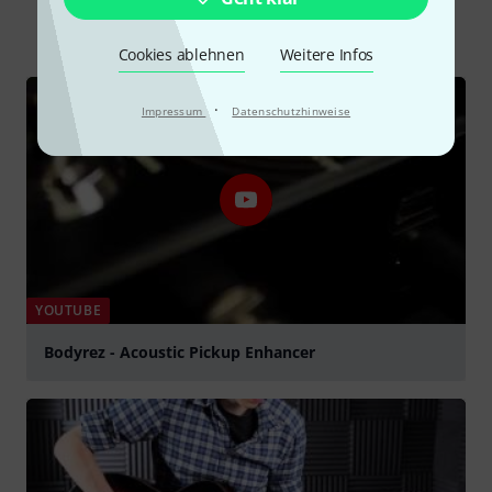
Alle
Videos
Testberichte
Downloads
Cookies ablehnen
Weitere Infos
·
Impressum
Datenschutzhinweise
YOUTUBE
Bodyrez - Acoustic Pickup Enhancer
abspielen