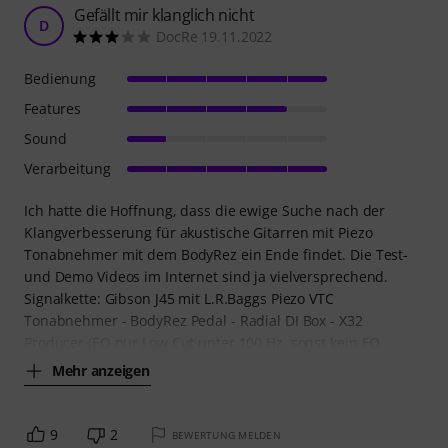
Gefällt mir klanglich nicht
D
DocRe 19.11.2022
Bedienung
Features
Sound
Verarbeitung
Ich hatte die Hoffnung, dass die ewige Suche nach der
Klangverbesserung für akustische Gitarren mit Piezo
Tonabnehmer mit dem BodyRez ein Ende findet. Die Test-
und Demo Videos im Internet sind ja vielversprechend.
Signalkette: Gibson J45 mit L.R.Baggs Piezo VTC
Tonabnehmer - BodyRez Pedal - Radial DI Box - X32
Producer (EQ nur Low Cut unter 100 Hz, sonst kein EQ
Mehr anzeigen
9
2
BEWERTUNG MELDEN