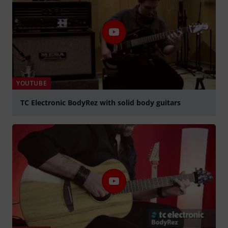
YOUTUBE
TC Electronic BodyRez with solid body guitars
abspielen