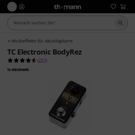
Suche 
Multieffekte für Akustikgitarre
TC Electronic BodyRez
4.6 von 5 Sternen aus 257 Kundenbewertungen
(
257
)