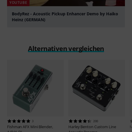
YOUTUBE
BodyRez - Acoustic Pickup Enhancer Demo by Haiko
Heinz (GERMAN)
abspielen
Alternativen vergleichen
3
200
Fishman
AFX Mini Blender,
Harley Benton
Custom Line
A/B/Y, DI
Acoustic Preamp