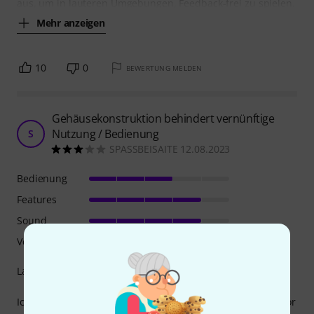
aus, um in lauteren Umgebungen, Feedback-frei zu spielen.
Mehr anzeigen
10
0
BEWERTUNG MELDEN
Gehäusekonstruktion behindert vernünftige
Nutzung / Bedienung
S
SPASSBEISAITE 12.08.2023
Bedienung
Features
Sound
Verarbeitung
Langzeittest des TC BodyRez, gekauft im Jahr 2017
Ich bin mit dem Sound und der Zuverlässigkeit nach wie vor