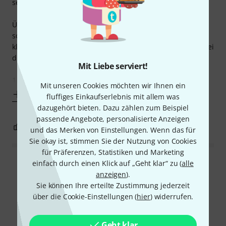
sehr zufrieden.
Über die Konstruktion des Gehäuses habe ich mich aber
schon oft geärgert. Nur um die Elektronik in eines dieser
kleinen TC-Gehäuse zu quetschen, werden dem Nutzer zwei
dicke Knüppel zwischen die Beine geworfen:
Mit Liebe serviert!
1. In
Mit unseren Cookies möchten wir Ihnen ein
Mehr anzeigen
fluffiges Einkaufserlebnis mit allem was
dazugehört bieten. Dazu zählen zum Beispiel
passende Angebote, personalisierte Anzeigen
2
1
BEWERTUNG MELDEN
und das Merken von Einstellungen. Wenn das für
Sie okay ist, stimmen Sie der Nutzung von Cookies
für Präferenzen, Statistiken und Marketing
einfach durch einen Klick auf „Geht klar“ zu (
alle
Alle Bewertungen lesen
anzeigen
).
Sie können Ihre erteilte Zustimmung jederzeit
über die Cookie-Einstellungen (
hier
) widerrufen.
Schon gewusst?
Geht klar