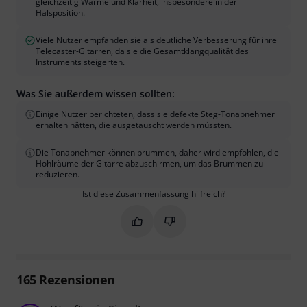
gleichzeitig Wärme und Klarheit, insbesondere in der
Halsposition.
Viele Nutzer empfanden sie als deutliche Verbesserung für ihre
Telecaster-Gitarren, da sie die Gesamtklangqualität des
Instruments steigerten.
Was Sie außerdem wissen sollten:
Einige Nutzer berichteten, dass sie defekte Steg-Tonabnehmer
erhalten hätten, die ausgetauscht werden müssten.
Die Tonabnehmer können brummen, daher wird empfohlen, die
Hohlräume der Gitarre abzuschirmen, um das Brummen zu
reduzieren.
Ist diese Zusammenfassung hilfreich?
Markieren Sie diese Zusammenfassung
Markieren Sie diese Zusammen
165
Rezensionen