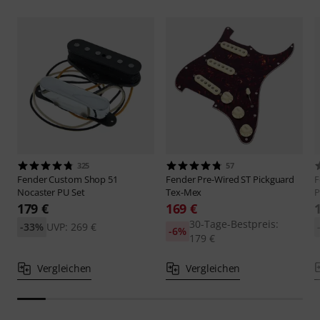
325
57
Fender
Custom Shop 51
Fender
Pre-Wired ST Pickguard
F
Nocaster PU Set
Tex-Mex
P
179 €
169 €
30-Tage-Bestpreis:
-33%
UVP: 269 €
-6%
179 €
Vergleichen
Vergleichen