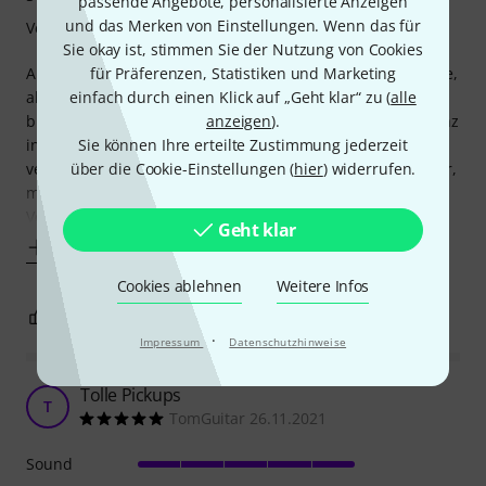
passende Angebote, personalisierte Anzeigen
und das Merken von Einstellungen. Wenn das für
Verarbeitung
Sie okay ist, stimmen Sie der Nutzung von Cookies
Am Standard Tele, Erle-Body, RW-Hals: Schöner vintage-like,
für Präferenzen, Statistiken und Marketing
aber noch ausreichend mittiger Neck-Sound, ein echt
einfach durch einen Klick auf „Geht klar“ zu (
alle
bissiger, schmutziger Bridge-PU, eine hervorragende Allianz
anzeigen
).
in der Parallelschaltung, die von beiden wirklich das beste
Sie können Ihre erteilte Zustimmung jederzeit
vereint. Und beim 4Way noch ein zusätzlicher echt rockiger,
über die Cookie-Einstellungen (
hier
) widerrufen.
mittiger komprimierter Sound durch die serielle
Verschaltung, Alles vom Output
Geht klar
Mehr anzeigen
Cookies ablehnen
Weitere Infos
7
3
BEWERTUNG MELDEN
·
Impressum
Datenschutzhinweise
Tolle Pickups
T
TomGuitar 26.11.2021
Sound