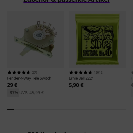
270
12012
Fender
4-Way Tele Switch
Ernie Ball
2221
F
29 €
5,90 €
-37%
UVP: 45,99 €