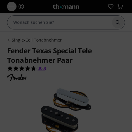
Suche 
Single-Coil Tonabnehmer
Fender Texas Special Tele
Tonabnehmer Paar
4.8 von 5 Sternen aus 300 Kundenbewertungen
(
300
)