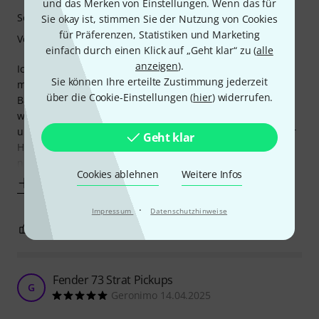
und das Merken von Einstellungen. Wenn das für
Sound
Sie okay ist, stimmen Sie der Nutzung von Cookies
für Präferenzen, Statistiken und Marketing
Verarbeitung
einfach durch einen Klick auf „Geht klar“ zu (
alle
anzeigen
).
Ich dachte, mich von meiner Strat verabschieden zu
Sie können Ihre erteilte Zustimmung jederzeit
müssen. Nach zahllosen Experimenten mit Pickups jeder
über die Cookie-Einstellungen (
hier
) widerrufen.
Bauart fehlte ihr immer noch etwas. Mit diesen weiß ich
was - Der nötige Biss! Aber - Mit trotzdem wunderbaren 2
und 4 Positionen, perlig, glasig herrlich. Und das bei selber
Geht klar
Höheneinstellung unter den Saiten, hatte ich vorher noch
nie! Nach den Vintage JM Pickups
Cookies ablehnen
Weitere Infos
Mehr anzeigen
·
Impressum
Datenschutzhinweise
0
0
BEWERTUNG MELDEN
Fender 73 Strat Pickups
G
Geronimo 14.04.2025