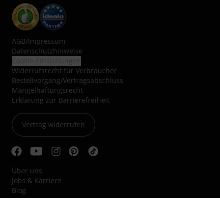
AGB
/
Impressum
Datenschutzhinweise
Cookie-Einstellungen
Widerrufsrecht für Verbraucher
Bestellvorgang/Vertragsabschluss
Mängelhaftungsrecht
Erklärung zur Barrierefreiheit
Vertrag widerrufen
Über uns
Jobs & Karriere
Blog
Kleinanzeigen
Nachhaltigkeit
Hinweisgebersystem