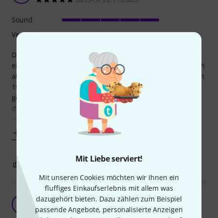
Sound
Verarbeitung
Die gelesenen Rezensionen und Eindrücke haben bei mir
einzwiespältiges Gefühl hinterlassen, wurde schlussendlich
aber keinesfalls enttäuscht. Sie sind nun auf einer Strat von
1974 eingebaut. Diese Strat hatte ich vor über 30 Jahren
gekauft und hatte wohl seither keine originalen Pickups
drin. Also versuchte ich diese Pickups, da diese
einigermassen periodengerecht
Mehr anzeigen
Mit Liebe serviert!
1
0
BEWERTUNG MELDEN
Mit unseren Cookies möchten wir Ihnen ein
fluffiges Einkaufserlebnis mit allem was
Erstaunlich
dazugehört bieten. Dazu zählen zum Beispiel
RP
Rootman Poet 31.12.2024
passende Angebote, personalisierte Anzeigen