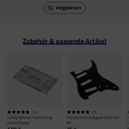
Vergleichen
Zubehör & passende Artikel
1334
329
Harley Benton
Parts String
Fender
Strat Pickguard SSS Std.
B
Action Gauge
BK
S