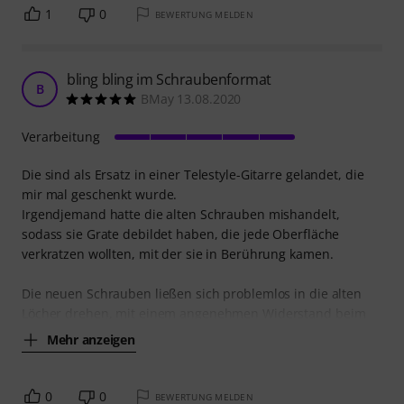
1
0
BEWERTUNG MELDEN
bling bling im Schraubenformat
B
BMay 13.08.2020
Verarbeitung
Die sind als Ersatz in einer Telestyle-Gitarre gelandet, die
mir mal geschenkt wurde.
Irgendjemand hatte die alten Schrauben mishandelt,
sodass sie Grate debildet haben, die jede Oberfläche
verkratzen wollten, mit der sie in Berührung kamen.
Die neuen Schrauben ließen sich problemlos in die alten
Löcher drehen, mit einem angenehmen Widerstand beim
Mehr anzeigen
0
0
BEWERTUNG MELDEN