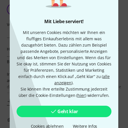
5 Sterne nicht nur wegen des Namens ...
DS
Doc Six 30.12.2017
Mit Liebe serviert!
Verarbeitung
Mit unseren Cookies möchten wir Ihnen ein
... sondern weil die Dinger wirklich was aushalten!
fluffiges Einkaufserlebnis mit allem was
dazugehört bieten. Dazu zählen zum Beispiel
Habe schon viele Gitarren gebaut, repariert und umgebaut
passende Angebote, personalisierte Anzeigen
... nicht nur einmal ist dabei ein Kopf einer
und das Merken von Einstellungen. Wenn das für
Billighalsschraube abgebrochen.
Sie okay ist, stimmen Sie der Nutzung von Cookies
für Präferenzen, Statistiken und Marketing
Irgendwann habe ich dann die Fenderschrauben
einfach durch einen Klick auf „Geht klar“ zu (
alle
ausprobiert ... seitdem nehme ich nur noch diese, denn
anzeigen
).
damit kann man den Hals so oft ab- und dranschrauben wie
Sie können Ihre erteilte Zustimmung jederzeit
man
über die Cookie-Einstellungen (
hier
) widerrufen.
Mehr anzeigen
Geht klar
0
0
BEWERTUNG MELDEN
Cookies ablehnen
Weitere Infos