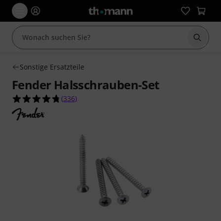
Suche 
Sonstige Ersatzteile
Fender Halsschrauben-Set
4.8 von 5 Sternen aus 336 Kundenbewertungen
(
336
)