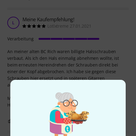
Meine Kaufempfehlung!
L
Lotlxtreme 27.01.2021
Verarbeitung
An meiner alten BC Rich waren billigte Halsschrauben
verbaut. Als ich den Hals einmalig abnehmen wollte, ist
beim erneuten Hereindrehen der Schrauben direkt bei
einer der Kopf abgebrochen. Ich habe sie gegen diese
Schrauben hier ersetzt und in späteren Gitarren
ausschließlich diese hier genutzt.
Mein Fazit: gute, haltbare Schrauben aus gutem Material.
Hier macht man nichts falsch.
1
0
BEWERTUNG MELDEN