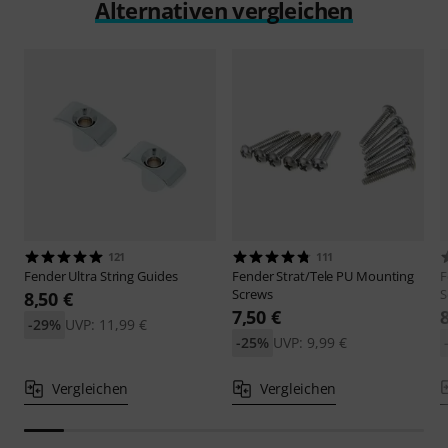
Alternativen vergleichen
121
111
Fender
Ultra String Guides
Fender
Strat/Tele PU Mounting
F
Screws
S
8,50 €
7,50 €
-29%
UVP: 11,99 €
-25%
UVP: 9,99 €
Vergleichen
Vergleichen