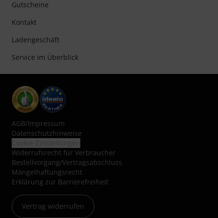
Gutscheine
Kontakt
Ladengeschäft
Service im Überblick
AGB
/
Impressum
Datenschutzhinweise
Cookie-Einstellungen
Widerrufsrecht für Verbraucher
Bestellvorgang/Vertragsabschluss
Mängelhaftungsrecht
Erklärung zur Barrierefreiheit
Vertrag widerrufen