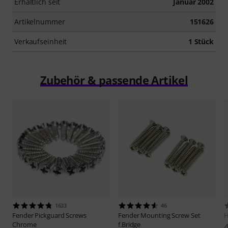
Erhältlich seit
Januar 2002
Artikelnummer
151626
Verkaufseinheit
1 Stück
Zubehör & passende Artikel
1633
46
Fender
Pickguard Screws
Fender
Mounting Screw Set
H
Chrome
f.Bridge