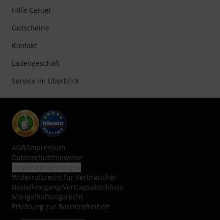
Hilfe-Center
Gutscheine
Kontakt
Ladengeschäft
Service im Überblick
AGB
/
Impressum
Datenschutzhinweise
Cookie-Einstellungen
Widerrufsrecht für Verbraucher
Bestellvorgang/Vertragsabschluss
Mängelhaftungsrecht
Erklärung zur Barrierefreiheit