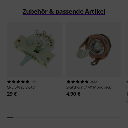
Zubehör & passende Artikel
164
2632
CRL
5-Way Switch
Switchcraft
1/4" Mono Jack
F
29 €
4,90 €