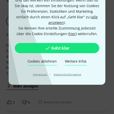
und das Merken von Einstellungen. Wenn das für
BEWERTUNG MELDEN
Sie okay ist, stimmen Sie der Nutzung von Cookies
für Präferenzen, Statistiken und Marketing
einfach durch einen Klick auf „Geht klar“ zu (
alle
Leider ein Flop
A
anzeigen
).
Anonym 18.04.2016
Sie können Ihre erteilte Zustimmung jederzeit
über die Cookie-Einstellungen (
hier
) widerrufen.
Verarbeitung
Nachdem an dem 5-Wege-Schalter meiner 89er Strat der
Geht klar
Zahn der Zeit genagt hatte (Kontaktprobleme) und ich
diesen im Rahmen einer Generalüberholung austauschen
Cookies ablehnen
Weitere Infos
wollte, habe ich mir neben anderen Teilen einen "Original
Fender"- Schalter (Made in Mexico) bei Thomann bestellt.
Beim Einbau musste ich dann feststellen, dass die
·
Impressum
Datenschutzhinweise
Schleifkontakte, an denen die Litzen der PUs
Mehr anzeigen
2
6
BEWERTUNG MELDEN