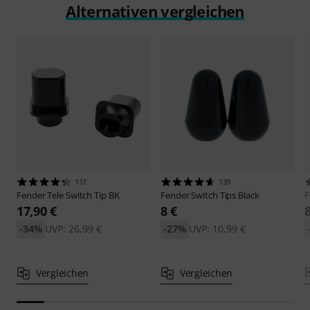
Alternativen vergleichen
117
139
Fender
Tele Switch Tip BK
Fender
Switch Tips Black
F
17,90 €
8 €
-34%
UVP: 26,99 €
-27%
UVP: 10,99 €
Vergleichen
Vergleichen