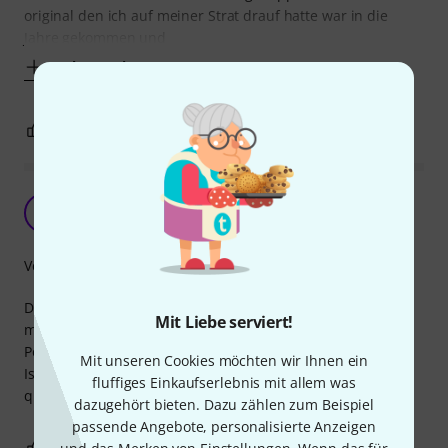
original den ich auf meiner Strat drauf hatte war in die
Jahre gekommen und
Mehr anzeigen
1
0
BEWERTUNG MELDEN
Gutes Ersatzteil
A
AmnesioBodega 10.04.2021
Verarbeitung
Der Fender 5-Way Switch ist hervorragend verarbeitet und
Mit Liebe serviert!
man spürt ein festes und sicheres Einrasten an jeder
Position.
Mit unseren Cookies möchten wir Ihnen ein
Ist zwar etwas teurer als die bekannten Alternativen, aber
fluffiges Einkaufserlebnis mit allem was
qualitativ aufjeden Fall top und absolut empfehlenswert.
dazugehört bieten. Dazu zählen zum Beispiel
passende Angebote, personalisierte Anzeigen
3
0