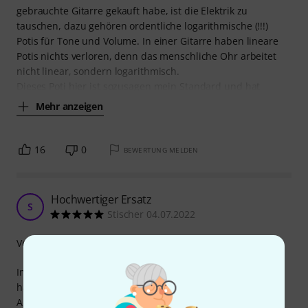
gebrauchte Gitarre gekauft habe, ist die Elektrik zu
tauschen, dazu gehören ordentliche logarithmische (!!!)
Potis für Tone und Volume. In einer Gitarre haben lineare
Potis nichts verloren, denn das menschliche Ohr arbeitet
nicht linear, sondern logarithmisch.
Dieses Poti hier ist sozusagen mein Standard und hat
Mehr anzeigen
16
0
BEWERTUNG MELDEN
Hochwertiger Ersatz
S
Stischer 04.07.2022
Verarbeitung
Im Zuge des Umbaus meiner PRS SE Zach Myers Signature
habe ich ebenfalls die Elektronik komplett erneuert. Die
Allparts CTS Potis kommen dabei bei beiden Volumen