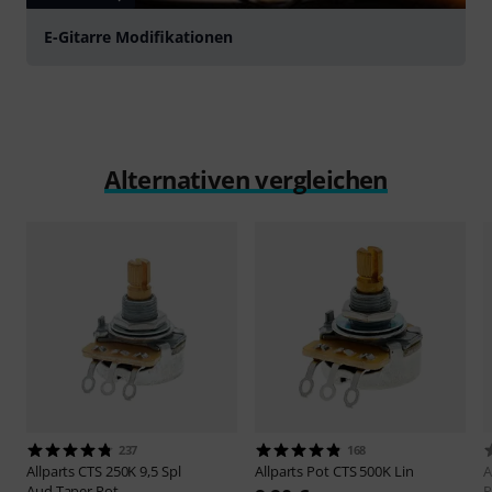
E-Gitarre Modifikationen
Alternativen vergleichen
237
168
Allparts
CTS 250K 9,5 Spl
Allparts
Pot CTS 500K Lin
A
Aud.Taper Pot
P