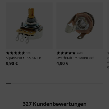
168
2633
Allparts
Pot CTS 500K Lin
Switchcraft
1/4" Mono Jack
A
A
9,90 €
4,90 €
327
Kundenbewertungen