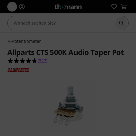
Suche 
Potentiometer
Allparts CTS 500K Audio Taper Pot
4.7 von 5 Sternen aus 327 Kundenbewertungen
(
327
)