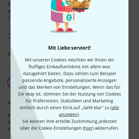
Reglern zum Einsatz. Sie sind schwergängiger als die
originalen Potis, was – meiner Meinung nach – einen
hochwertigen Eindruck vermittelt. Über den gesamten
Regelweg laufen sie gleichmäßig, keine Stellen an
Mehr anzeigen
Mit Liebe serviert!
3
1
BEWERTUNG MELDEN
Mit unseren Cookies möchten wir Ihnen ein
fluffiges Einkaufserlebnis mit allem was
dazugehört bieten. Dazu zählen zum Beispiel
Amerikanische Axt? Oder die Asiatin upgraden?
passende Angebote, personalisierte Anzeigen
Dann CTS Potis...
E
und das Merken von Einstellungen. Wenn das für
Eric446 18.08.2021
Sie okay ist, stimmen Sie der Nutzung von Cookies
für Präferenzen, Statistiken und Marketing
Verarbeitung
einfach durch einen Klick auf „Geht klar“ zu (
alle
anzeigen
).
Also nichts gegen Alpha Potis, bzw. den japanischen
Sie können Ihre erteilte Zustimmung jederzeit
Standard... Im Falle einer recht neuen Epiphone-Gitarre,
über die Cookie-Einstellungen (
hier
) widerrufen.
sind dort ja Potis koreanischer Herkunft verbaut.