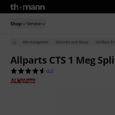
Shop
Service
Alle Kategorien
Gitarren und Bässe
Git/Bass Er
Allparts CTS 1 Meg Spl
4.6 von 5 Sternen aus 63 Kundenb
(
63
)