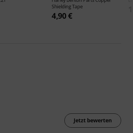
221
Harley Benton
Parts Copper
Er
Shielding Tape
1
4,90 €
Jetzt bewerten