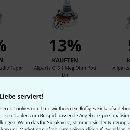
%
13%
N
KAUFTEN
Audio Taper
Allparts CTS 1 Meg Ohm Poti
Allparts
Lin
8,50 €
Liebe serviert!
seren Cookies möchten wir Ihnen ein fluffiges Einkaufserlebn
Vergleichen
n. Dazu zählen zum Beispiel passende Angebote, personalisie
llungen. Wenn das für Sie okay ist, stimmen Sie der Nutzung 
tiken und Marketing einfach durch einen Klick auf „Geht klar“ z