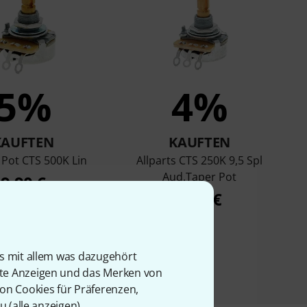
5%
4%
KAUFTEN
KAUFTEN
 Pot CTS 500K Lin
Allparts CTS 250K 9,5 Spl
Aud.Taper Pot
9,90 €
9,90 €
is mit allem was dazugehört
rte Anzeigen und das Merken von
von Cookies für Präferenzen,
u (
alle anzeigen
).