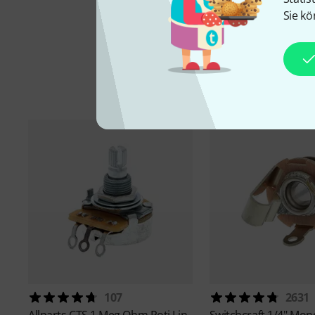
Sie kö
107
2631