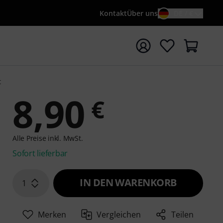
Kontakt
Über uns
DE / €
e mit Suchwort {searchTerm} starten
t
8,90
€
Alle Preise inkl. MwSt.
Sofort lieferbar
IN DEN WARENKORB
1
Merken
Vergleichen
Teilen