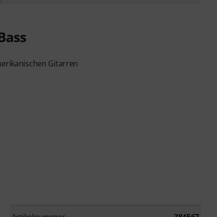
Bass
merikanischen Gitarren
Artikelnummer
384567