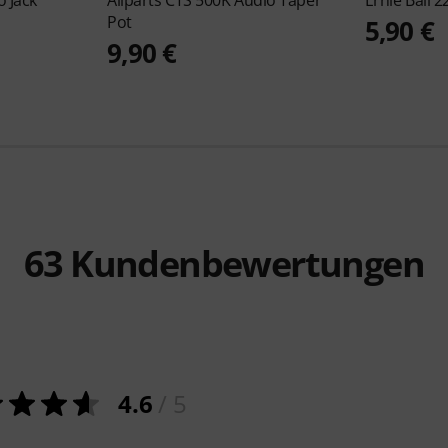
 Jack
Allparts
CTS 500K Audio Taper
Ernie Ball
2
Pot
5,90 €
9,90 €
63
Kundenbewertungen
4.6
/ 5