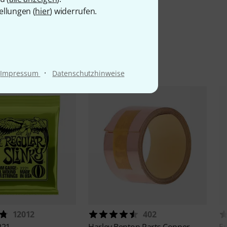
ellungen (
hier
) widerrufen.
l
·
Impressum
Datenschutzhinweise
12012
402