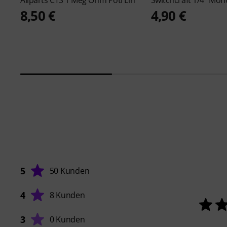
Allparts
CTS 1 Meg Ohm Poti Lin
Switchcraft
1/4" Mono
8,50 €
4,90 €
5
50 Kunden
4
8 Kunden
3
0 Kunden