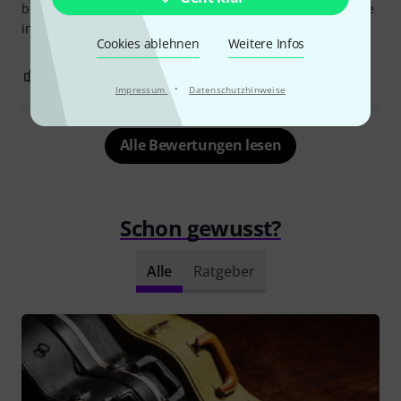
bemängeln - mitbestellt weil man von denen immer welche
in der Elektronikbox braucht
Cookies ablehnen
Weitere Infos
0
0
BEWERTUNG MELDEN
·
Impressum
Datenschutzhinweise
Alle Bewertungen lesen
Schon gewusst?
Alle
Ratgeber