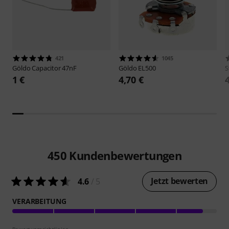
421
1045
Göldo
Capacitor 47nF
Göldo
EL500
S
1 €
4,70 €
450
Kundenbewertungen
Jetzt bewerten
4.6
/ 5
VERARBEITUNG