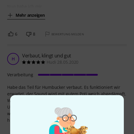
Nun habe ich mir
Mehr anzeigen
6
8
BEWERTUNG MELDEN
Verbaut, klingt und gut
H
Hudi 28.05.2020
Verarbeitung
Habe das Teil für Humbucker verbaut. Es funktioniert wir
erwartet, der Sound wird mit gutem Poti weich abgedämpft.
Würde ich wieder verbauen!
Update 2021: Ich habe nun den TAD Orange verbaut und
würde den TAD vorziehen. Details in meiner Bewertung
hierzu!