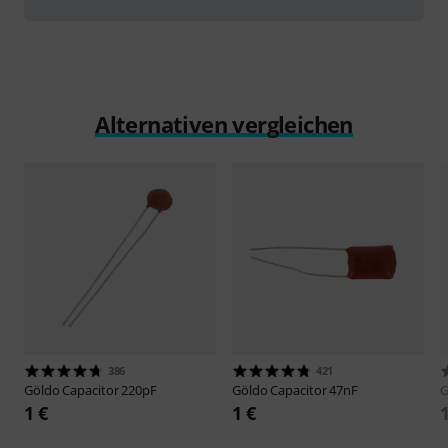
Alternativen vergleichen
386
421
Göldo
Capacitor 220pF
Göldo
Capacitor 47nF
G
1 €
1 €