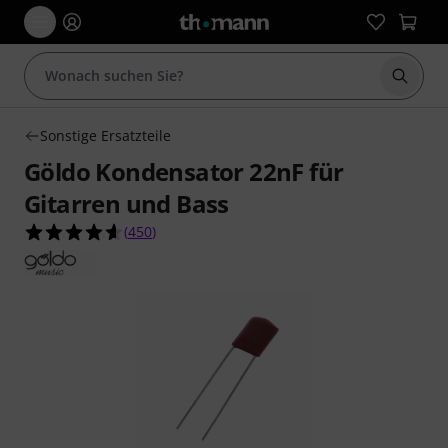
Suche 
Sonstige Ersatzteile
Göldo Kondensator 22nF für
Gitarren und Bass
4.6 von 5 Sternen aus 450 Kundenbewertungen
(
450
)