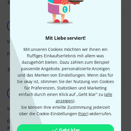
1
0
BEWERTUNG MELDEN
Genau das Richtige
W
Wilhelm1130 07.02.2023
Mit Liebe serviert!
Verarbeitung
Mit unseren Cookies möchten wir Ihnen ein
Für die Reparatur einer E-Gitarre, einfach Top
fluffiges Einkaufserlebnis mit allem was
dazugehört bieten. Dazu zählen zum Beispiel
passende Angebote, personalisierte Anzeigen
1
0
BEWERTUNG MELDEN
und das Merken von Einstellungen. Wenn das für
Sie okay ist, stimmen Sie der Nutzung von Cookies
für Präferenzen, Statistiken und Marketing
braucht man immer wieder
B
einfach durch einen Klick auf „Geht klar“ zu (
alle
bots 19.02.2021
anzeigen
).
Sie können Ihre erteilte Zustimmung jederzeit
Verarbeitung
über die Cookie-Einstellungen (
hier
) widerrufen.
Einfach ein Kondensator ;) kann keinen Unterschied zu
anderen Kondensatoren feststellen, und es gibt nichts zu
Geht klar