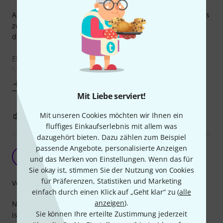
Allerdings habe ich in anderen Kommentaren gelesen, dass
zwei Muttern mitgeliefert würden, bei mir war nur eine
dabei.
EINBAU
Mit der Bohrmaschine
Mehr anzeigen
Mit Liebe serviert!
0
Mit unseren Cookies möchten wir Ihnen ein
0
BEWERTUNG MELDEN
fluffiges Einkaufserlebnis mit allem was
dazugehört bieten. Dazu zählen zum Beispiel
passende Angebote, personalisierte Anzeigen
Klappt
JA
und das Merken von Einstellungen. Wenn das für
Jan aus C. 03.01.2011
Sie okay ist, stimmen Sie der Nutzung von Cookies
für Präferenzen, Statistiken und Marketing
Verarbeitung
einfach durch einen Klick auf „Geht klar“ zu (
alle
anzeigen
).
Normale Klinkenbuchse. Funktioniert gut, ist Stabil. Leider
Sie können Ihre erteilte Zustimmung jederzeit
ist sie hier etwas teurer als beim Elektriker. Von der