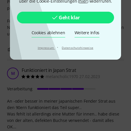
über die Cookie-Einstellungen (
hier
) widerrufen.
Plastikisolierung kann etwas abgeschliffen werden, damit
passt sie auch in kleine Vintage Instrumente.
Geht klar
Für leute, die ihr Instrument viel benutzen empfehle ich
Neutrik-Klinkenbuchsen. Da kann kein Kabel rauspflutschen
Cookies ablehnen
Weitere Infos
und die halten auch einen Bombeneinschlag aus.
·
Impressum
Datenschutzhinweise
2
1
BEWERTUNG MELDEN
Funktioniert in Japan Strat
M
melancholic1970 27.02.2023
Verarbeitung
An -oder besser in meiner japanischen Fender Strat aus
den 90ern funktioniert das Teil super..
Was fehlt ist allerdings eine Mutter für innen.. habe diese
von der alten, defekten Buchse verwendet - damit alles
OK...