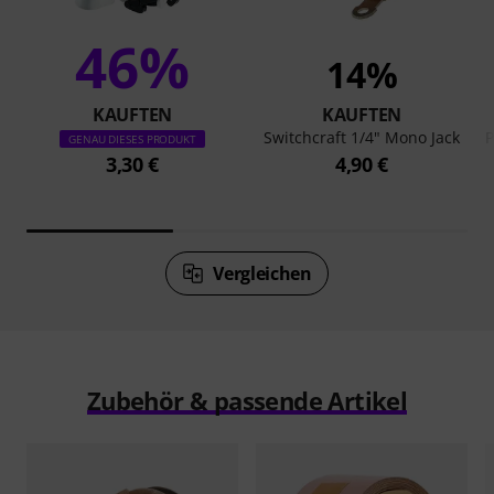
46%
14%
KAUFTEN
KAUFTEN
Switchcraft 1/4" Mono Jack
P
GENAU DIESES PRODUKT
3,30 €
4,90 €
Vergleichen
Zubehör & passende Artikel