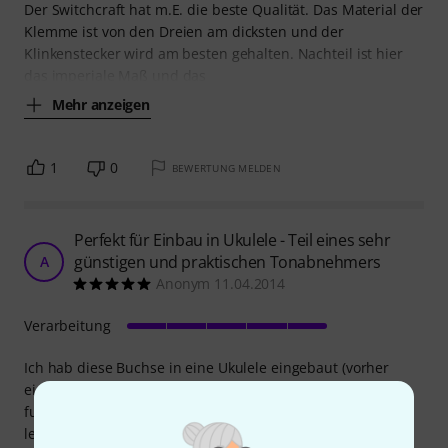
Der Switchcraft hat m.E. die beste Qualität. Das Material der
Klemme ist von den Dreien am dicksten und der
Klinkenstecker wird am besten gehalten. Nachteil ist hier
das imperiale Maß und das
Mehr anzeigen
1
0
BEWERTUNG MELDEN
Perfekt für Einbau in Ukulele - Teil eines sehr
günstigen und praktischen Tonabnehmers
A
Anonym 11.04.2014
Verarbeitung
Ich hab diese Buchse in eine Ukulele eingebaut (vorher
einen Piezo dran gelötet, gibts billig bei Conrad) und sie
funktioniert perfekt. Sitzt gut, hält das Kabel gut und war
leicht einzubauen.