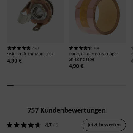
2633
404
Switchcraft
1/4" Mono Jack
Harley Benton
Parts Copper
G
Shielding Tape
4,90 €
4,90 €
757
Kundenbewertungen
Jetzt bewerten
4.7
/ 5