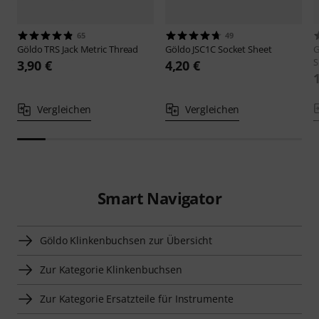
65
49
Göldo
TRS Jack Metric Thread
Göldo
JSC1C Socket Sheet
G
S
3,90 €
4,20 €
Vergleichen
Vergleichen
Smart Navigator
Göldo Klinkenbuchsen zur Übersicht
Zur Kategorie Klinkenbuchsen
Zur Kategorie Ersatzteile für Instrumente