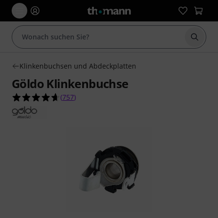
Suche 
Klinkenbuchsen und Abdeckplatten
Göldo Klinkenbuchse
4.7 von 5 Sternen aus 757 Kundenbewertungen
(
757
)