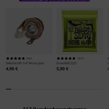
2633
12012
Switchcraft
1/4" Mono Jack
Ernie Ball
2221
H
4,90 €
5,90 €