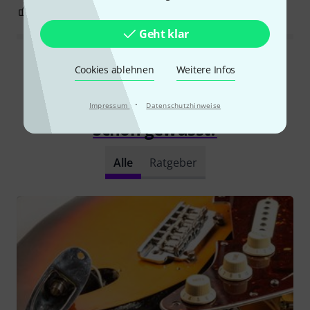
0
0
BEWERTUNG MELDEN
Geht klar
Alle Bewertungen lesen
Cookies ablehnen
Weitere Infos
·
Impressum
Datenschutzhinweise
Schon gewusst?
Alle
Ratgeber