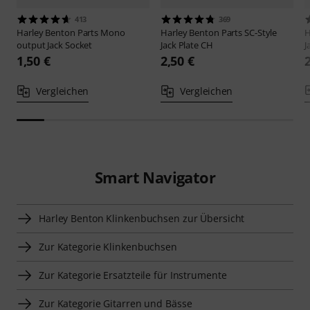
413
369
Harley Benton
Parts Mono
Harley Benton
Parts SC-Style
H
output Jack Socket
Jack Plate CH
J
1,50 €
2,50 €
Vergleichen
Vergleichen
Smart Navigator
Harley Benton Klinkenbuchsen zur Übersicht
Zur Kategorie Klinkenbuchsen
Zur Kategorie Ersatzteile für Instrumente
Zur Kategorie Gitarren und Bässe