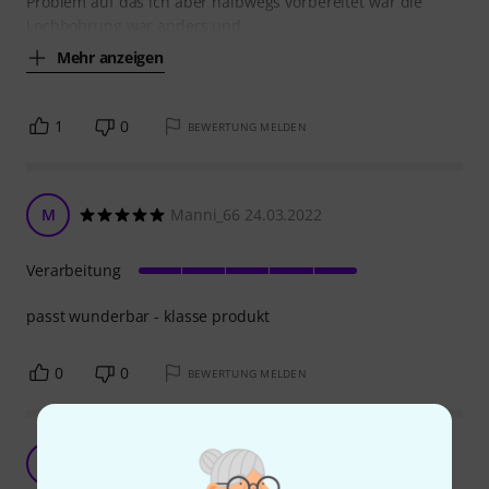
Problem auf das ich aber halbwegs vorbereitet war die
Lochbohrung war anders und
Mehr anzeigen
1
0
BEWERTUNG MELDEN
M
Manni_66 24.03.2022
Verarbeitung
passt wunderbar - klasse produkt
0
0
BEWERTUNG MELDEN
Passt hervorragend
L
Locutus 26.05.2020