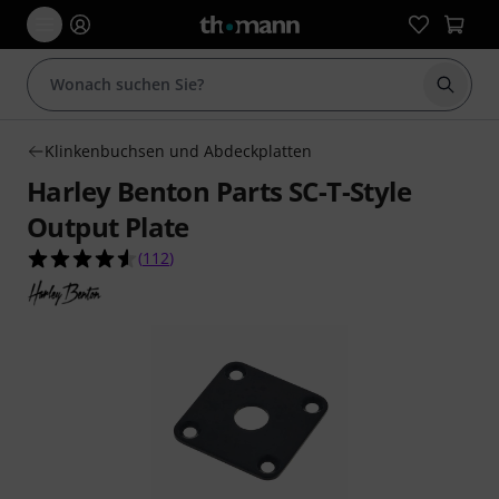
Suche 
Klinkenbuchsen und Abdeckplatten
Harley Benton Parts SC-T-Style
Output Plate
4.5 von 5 Sternen aus 112 Kundenbewertungen
(
112
)