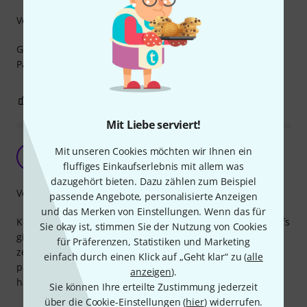
Verarbeitung
Gute Verarbeitung, keine scharfen Kanten.
Passform und Bohrungen mangelfrei.
0
0
BEWERTUNG MELDEN
Mit Liebe serviert!
Besser als das Original
Mit unseren Cookies möchten wir Ihnen ein
MA
Mario aus H. 08.11.2009
fluffiges Einkaufserlebnis mit allem was
dazugehört bieten. Dazu zählen zum Beispiel
Verarbeitung
passende Angebote, personalisierte Anzeigen
und das Merken von Einstellungen. Wenn das für
Kennt bestimmt der eine oder andere. beim rumlaufen aufs
Sie okay ist, stimmen Sie der Nutzung von Cookies
gitarrenkabel gelatscht und diese kleine plastikplatte
für Präferenzen, Statistiken und Marketing
zerraucht. das kann mit diesen babies nicht mehr
einfach durch einen Klick auf „Geht klar“ zu (
alle
passieren. die stahlausführung passt wie das original aber
anzeigen
).
hält eben richtig was aus.
Sie können Ihre erteilte Zustimmung jederzeit
über die Cookie-Einstellungen (
hier
) widerrufen.