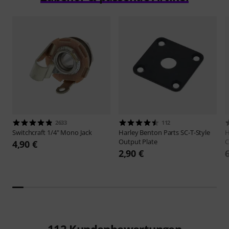
2633
112
Switchcraft
1/4" Mono Jack
Harley Benton
Parts SC-T-Style
H
Output Plate
C
4,90 €
2,90 €