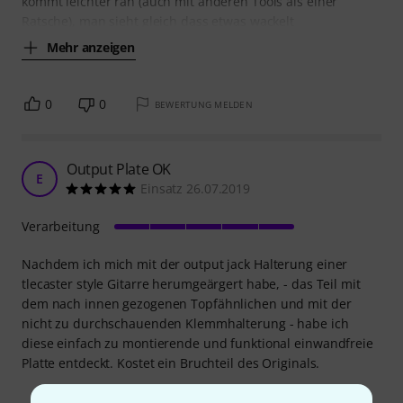
kommt leichter ran (auch mit anderen Tools als einer
Ratsche), man sieht gleich dass etwas wackelt
Mehr anzeigen
0
0
BEWERTUNG MELDEN
Output Plate OK
E
Einsatz 26.07.2019
Verarbeitung
Nachdem ich mich mit der output jack Halterung einer
tlecaster style Gitarre herumgeärgert habe, - das Teil mit
dem nach innen gezogenen Topfähnlichen und mit der
nicht zu durchschauenden Klemmhalterung - habe ich
diese einfach zu montierende und funktional einwandfreie
Platte entdeckt. Kostet ein Bruchteil des Originals.