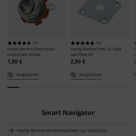
413
369
Harley Benton
Parts Mono
Harley Benton
Parts SC-Style
H
output Jack Socket
Jack Plate CH
J
1,50 €
2,50 €
Vergleichen
Vergleichen
Smart Navigator
Harley Benton Klinkenbuchsen zur Übersicht