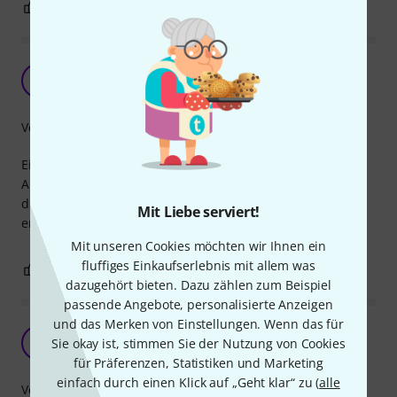
0
0
BEWERTUNG MELDEN
Top Material
TH
the healer 21.03.2019
Verarbeitung
Eine sehr stabile Ausgangsbuchse aus Metall. Die
Ausgangsbuchse meiner Gitarre war aus Plastik und war
defekt. Dann habe ich mich für die Metallbuchse
Mit Liebe serviert!
entschieden. Guter Kauf, ich bin sehr zufrieden.
Mit unseren Cookies möchten wir Ihnen ein
fluffiges Einkaufserlebnis mit allem was
0
0
BEWERTUNG MELDEN
dazugehört bieten. Dazu zählen zum Beispiel
passende Angebote, personalisierte Anzeigen
und das Merken von Einstellungen. Wenn das für
Stabil und sehr gut verarbeitet!
KE
Sie okay ist, stimmen Sie der Nutzung von Cookies
Klaus E. 531 17.01.2019
für Präferenzen, Statistiken und Marketing
einfach durch einen Klick auf „Geht klar“ zu (
alle
Verarbeitung