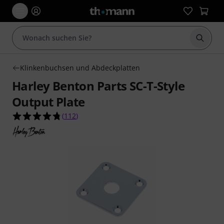
Suche 
Klinkenbuchsen und Abdeckplatten
Harley Benton Parts SC-T-Style
Output Plate
4.8 von 5 Sternen aus 112 Kundenbewertungen
(
112
)