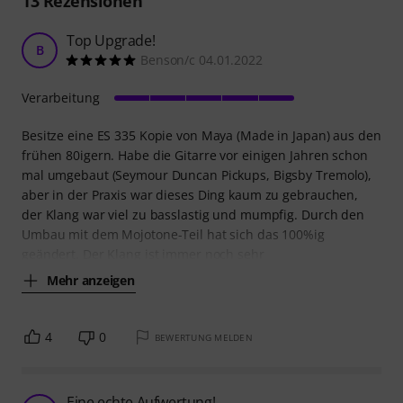
13
Rezensionen
Top Upgrade!
B
Benson/c 04.01.2022
Verarbeitung
Besitze eine ES 335 Kopie von Maya (Made in Japan) aus den
frühen 80igern. Habe die Gitarre vor einigen Jahren schon
mal umgebaut (Seymour Duncan Pickups, Bigsby Tremolo),
aber in der Praxis war dieses Ding kaum zu gebrauchen,
der Klang war viel zu basslastig und mumpfig. Durch den
Umbau mit dem Mojotone-Teil hat sich das 100%ig
geändert. Der Klang ist immer noch sehr
Mehr anzeigen
4
0
BEWERTUNG MELDEN
Eine echte Aufwertung!