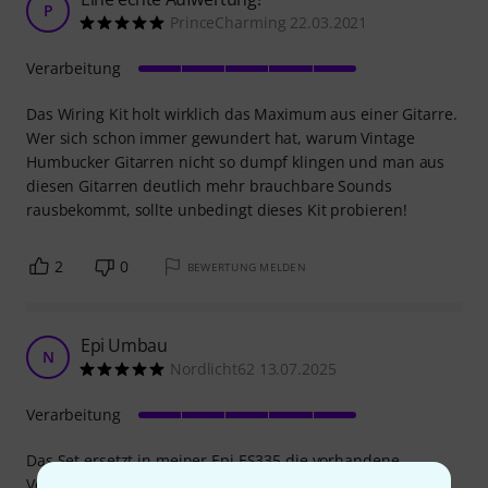
P
PrinceCharming 22.03.2021
Verarbeitung
Das Wiring Kit holt wirklich das Maximum aus einer Gitarre.
Wer sich schon immer gewundert hat, warum Vintage
Humbucker Gitarren nicht so dumpf klingen und man aus
diesen Gitarren deutlich mehr brauchbare Sounds
rausbekommt, sollte unbedingt dieses Kit probieren!
2
0
BEWERTUNG MELDEN
Epi Umbau
N
Nordlicht62 13.07.2025
Verarbeitung
Das Set ersetzt in meiner Epi ES335 die vorhandene
Verdrahtung, da die Potis immer mehr kratzten und zum