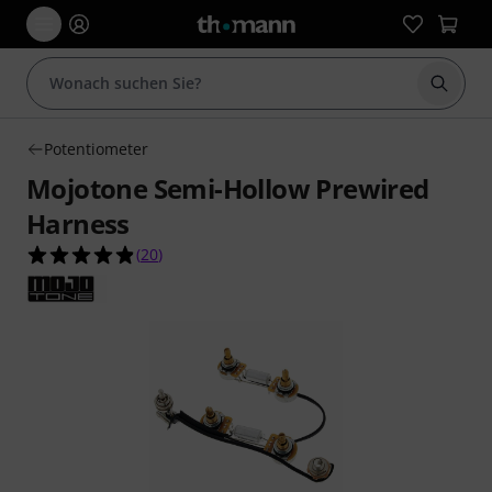
Suche 
Potentiometer
Mojotone Semi-Hollow Prewired
Harness
4.9 von 5 Sternen aus 20 Kundenbewertungen
(
20
)