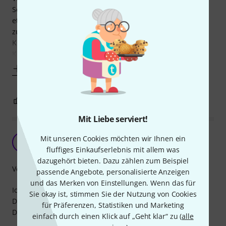
Schluss fast vollständig den Geist aufgaben. Der Einbau ist
etwas kifflig, aber machbar. Man sollte den Trick mit einer
zusätzlichen Schnur o.ä. für die Positionierung der
Klinkenbuchse anwenden, dann klappt das auch.
Klanglich ist auf jeden Fall alles super.
Mehr anzeigen
0
0
BEWERTUNG MELDEN
Mit Liebe serviert!
Vorsicht beim Einbau!
Mit unseren Cookies möchten wir Ihnen ein
JS
Jakko Swiftl 13.08.2021
fluffiges Einkaufserlebnis mit allem was
dazugehört bieten. Dazu zählen zum Beispiel
Verarbeitung
passende Angebote, personalisierte Anzeigen
und das Merken von Einstellungen. Wenn das für
Ich habe mir meine ES-335 wieder her gerichtet.
Sie okay ist, stimmen Sie der Nutzung von Cookies
Die Maße sind absolut genau und passen perfekt!
für Präferenzen, Statistiken und Marketing
Der erste Eindruck ist auch sehr solide und kompakt!
einfach durch einen Klick auf „Geht klar“ zu (
alle