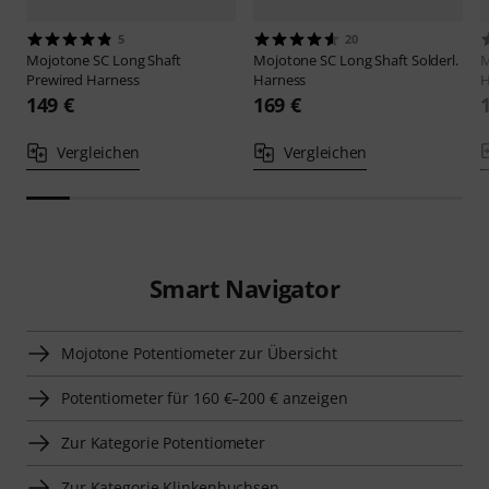
5
20
Mojotone
SC Long Shaft
Mojotone
SC Long Shaft Solderl.
M
Prewired Harness
Harness
H
149 €
169 €
Vergleichen
Vergleichen
Smart Navigator
Mojotone Potentiometer zur Übersicht
Potentiometer für 160 €–200 € anzeigen
Zur Kategorie Potentiometer
Zur Kategorie Klinkenbuchsen