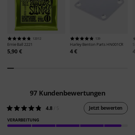
12012
139
Ernie Ball
2221
Harley Benton
Parts HN001CR
S
5,90 €
4 €
97
Kundenbewertungen
Jetzt bewerten
4.8
/ 5
VERARBEITUNG