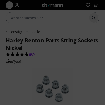
Suche 
Sonstige Ersatzteile
Harley Benton Parts String Sockets
Nickel
4.8 von 5 Sternen aus 97 Kundenbewertungen
(
97
)