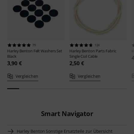
79
124
Harley Benton
Felt Washers Set
Harley Benton
Parts Fabric
H
Black
Single Coil Cable
3,90 €
2,50 €
Vergleichen
Vergleichen
Smart Navigator
Harley Benton Sonstige Ersatzteile zur Übersicht