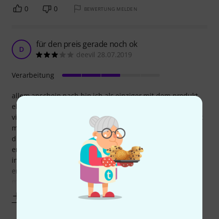
0
0
BEWERTUNG MELDEN
für den preis gerade noch ok
D
deevil 28.07.2019
Verarbeitung
allem anschein nach bin ich als einziger mit dem produkt
eher unzufrieden.
vielleicht leigt das auch am preis, denn ich finde, den sieht
man den sockets auch an.
die verchromung ist gerade so ok, die kanten schlecht
entgratet.
in meinen augen ist die qualität teurerer teile so weit
entfernt von gut, wie verchromts plastik von einer
motorrad-chromfelge.
Mehr anzeigen