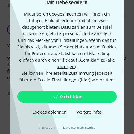
Mit Liebe serviert!
0
0
BEWERTUNG MELDEN
Mit unseren Cookies möchten wir Ihnen ein
fluffiges Einkaufserlebnis mit allem was
Was soll man über Saitenbuchsen sagen?
dazugehört bieten. Dazu zählen zum Beispiel
B
bassiacc 29.03.2023
passende Angebote, personalisierte Anzeigen
und das Merken von Einstellungen. Wenn das für
Verarbeitung
Sie okay ist, stimmen Sie der Nutzung von Cookies
für Präferenzen, Statistiken und Marketing
Wenn Ihr welche braucht, nehmt die hier :-) Ich habe meine
einfach durch einen Klick auf „Geht klar“ zu (
alle
Tele auf Vintage getrimmt und das Produkt passt gut. Ich
anzeigen
).
finds cool, dass es sowas bei Thomann überhaupt gibt und
Sie können Ihre erteilte Zustimmung jederzeit
dann noch zu einem fairen Preis.
über die Cookie-Einstellungen (
hier
) widerrufen.
2
1
BEWERTUNG MELDEN
Geht klar
Cookies ablehnen
Weitere Infos
Alle Bewertungen lesen
·
Impressum
Datenschutzhinweise