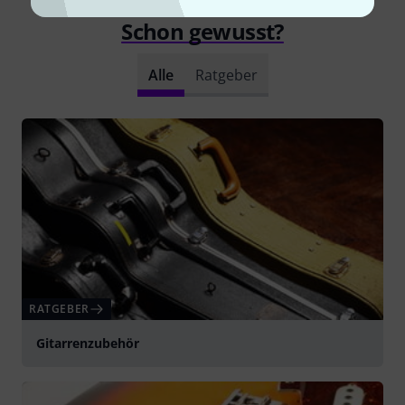
Schon gewusst?
Alle
Ratgeber
RATGEBER
Gitarrenzubehör