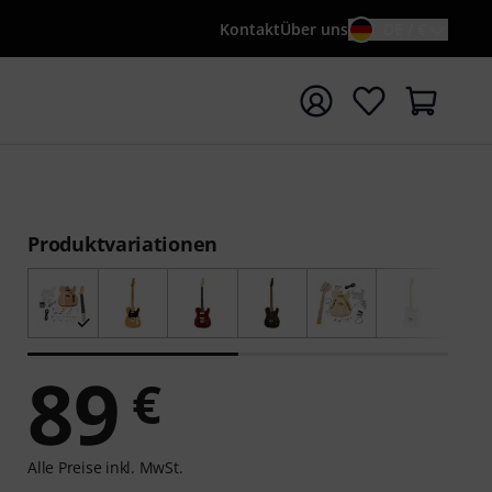
Kontakt
Über uns
DE / €
e mit Suchwort {searchTerm} starten
Produktvariationen
89
€
Alle Preise inkl. MwSt.