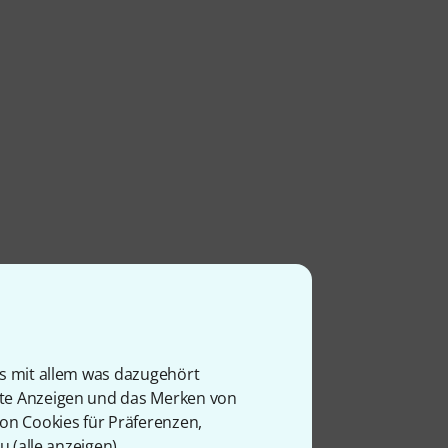
is mit allem was dazugehört
rte Anzeigen und das Merken von
von Cookies für Präferenzen,
u (
alle anzeigen
).