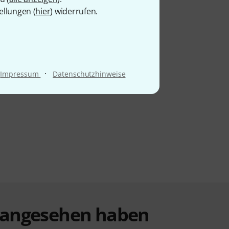
ellungen (
hier
) widerrufen.
·
Impressum
Datenschutzhinweise
t angesehen haben