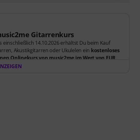
music2me Gitarrenkurs
 einschließlich 14.10.2026 erhältst Du beim Kauf
rren, Akustikgitarren oder Ukulelen ein
kostenloses
nen Onlinekurs von music2me im Wert von EUR
er Bestellung bekommst du den Freischaltcode
NZEIGEN
endet. Das music2me Abo endet nach Ablauf
rtal für Musik mit einem pädagogischen Konzept von
gezeichnet mit dem deutschen Bildungs-Award
Learning Instrumentalunterricht”! Mit über 400
nfänger und Fortgeschrittene – von Pop, Rock und
 persönlichem Support per Chat, Noten zum
m Videoplayer mit Übungsfunktion, Zeitlupe und