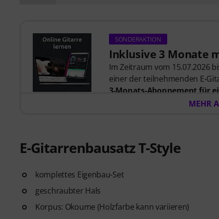
SONDERAKTION
Inklusive 3 Monate 
Im Zeitraum vom 15.07.2026 bis
einer der teilnehmenden E-Gita
3-Monats-Abonnement für ei
57,00
. Nach dem Versand dein
MEHR A
automatisch per E-Mail zuges
automatisch.
Music2Me, dein Online-Lernpo
E-Gitarrenbausatz T-Style
studierten Musiklehrern. Aus
2025/2026 in der Kategorie “E-
Gitarren Videolektionen für A
komplettes Eigenbau-Set
Blues bis Metal und mehr. Mit
geschraubter Hals
Ausdrucken sowie intelligente
Korpus: Okoume (Holzfarbe kann variieren)
weitere Features.