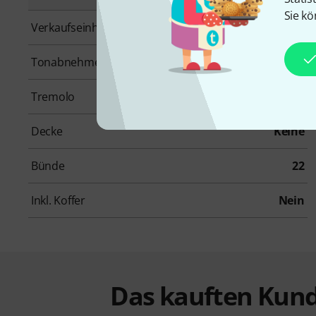
Sie kö
Verkaufseinheit
1 Stück
Tonabnehmerbestückung
SS
Tremolo
Nein
Decke
Keine
Bünde
22
Inkl. Koffer
Nein
Das kauften Kund