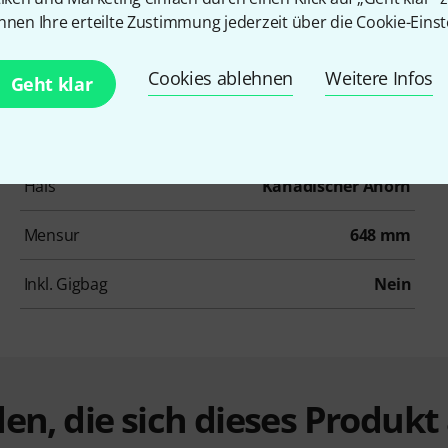
nnen Ihre erteilte Zustimmung jederzeit über die Cookie-Einst
Farbe
Natur
Cookies ablehnen
Weitere Infos
Geht klar
Griffbrett
Laurel
Korpus
Hartholz
Hals
Kanadischer Ahorn
Mensur
648 mm
Inkl. Gigbag
Nein
en, die sich dieses Produk