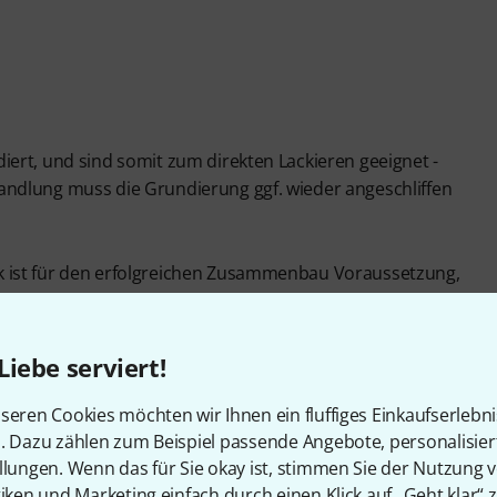
ert, und sind somit zum direkten Lackieren geeignet -
ndlung muss die Grundierung ggf. wieder angeschliffen
 ist für den erfolgreichen Zusammenbau Voraussetzung,
beiten.
Liebe serviert!
seren Cookies möchten wir Ihnen ein fluffiges Einkaufserlebn
n. Dazu zählen zum Beispiel passende Angebote, personalisie
llungen. Wenn das für Sie okay ist, stimmen Sie der Nutzung 
Artikelnummer
115991
tiken und Marketing einfach durch einen Klick auf „Geht klar“ z