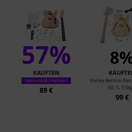
57%
8
KAUFTEN
KAUFTE
Harley Benton Elec
GENAU DIESES PRODUKT
Kit TL T-St
89 €
99 €