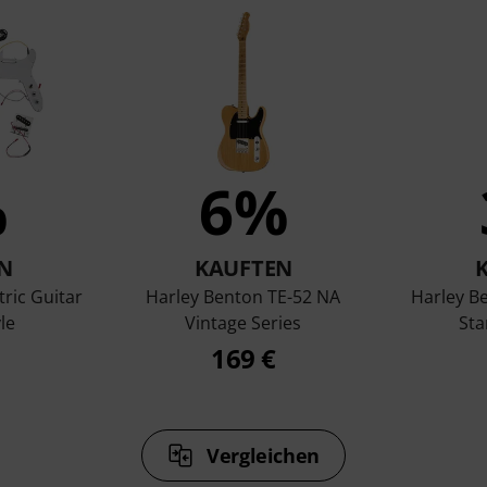
%
6%
N
KAUFTEN
tric Guitar
Harley Benton TE-52 NA
Harley B
yle
Vintage Series
Sta
169 €
Vergleichen