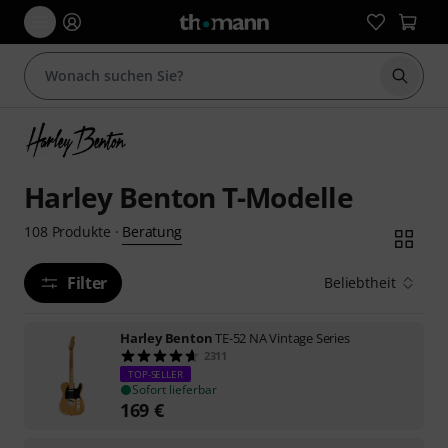
Suche 
Harley Benton T-Modelle
Beratung
108
Produkte
·
Filter
Beliebtheit
Harley Benton
TE-52 NA Vintage Series
2311
TOP-SELLER
Sofort lieferbar
169
€