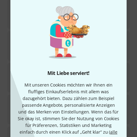
Harley Benton
TE-53KR BL Tribute Series
110
Sofort lieferbar
239
€
Harley Benton
TE-90QM HH Trans Blue
151
Sofort lieferbar
219
€
Harley Benton
TE-30 BE Standard Series
Mit Liebe serviert!
955
Sofort lieferbar
Mit unseren Cookies möchten wir Ihnen ein
119
€
fluffiges Einkaufserlebnis mit allem was
dazugehört bieten. Dazu zählen zum Beispiel
Harley Benton
Fusion-T II HH MN HT BM
passende Angebote, personalisierte Anzeigen
2
und das Merken von Einstellungen. Wenn das für
Sofort lieferbar
449
€
Sie okay ist, stimmen Sie der Nutzung von Cookies
für Präferenzen, Statistiken und Marketing
Harley Benton
Fusion-T II EMG MN HT SBK
einfach durch einen Klick auf „Geht klar“ zu (
alle