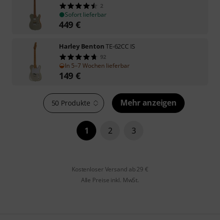
2
Sofort lieferbar
449
€
Harley Benton
TE-62CC IS
92
In 5–7 Wochen lieferbar
149
€
Mehr anzeigen
50 Produkte
1
2
3
Kostenloser Versand ab 29 €
Alle Preise inkl. MwSt.