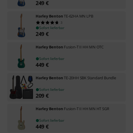
249
€
Harley Benton
TE-62HA MN LPB
3
Sofort lieferbar
249
€
Harley Benton
Fusion-T II HH MN OTC
Sofort lieferbar
449
€
Harley Benton
TE-20HH SBK Standard Bundle
Sofort lieferbar
209
€
Harley Benton
Fusion-T II HH MN HT SGR
Sofort lieferbar
449
€