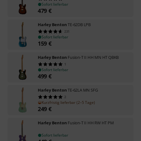
Sofort lieferbar
479
€
Harley Benton
TE-62DB LPB
231
Sofort lieferbar
159
€
Harley Benton
Fusion-T II HH MN HT QBKB
1
Sofort lieferbar
499
€
Harley Benton
TE-62LA MN SFG
2
Kurzfristig lieferbar (2–5 Tage)
249
€
Harley Benton
Fusion-T II HH RW HT PM
Sofort lieferbar