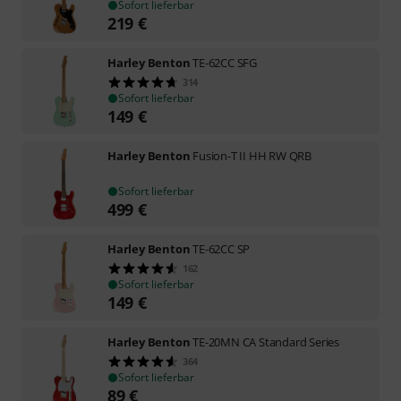
Sofort lieferbar
219
€
Harley Benton
TE-62CC SFG
314
Sofort lieferbar
149
€
Harley Benton
Fusion-T II HH RW QRB
Sofort lieferbar
499
€
Harley Benton
TE-62CC SP
162
Sofort lieferbar
149
€
Harley Benton
TE-20MN CA Standard Series
364
Sofort lieferbar
89
€