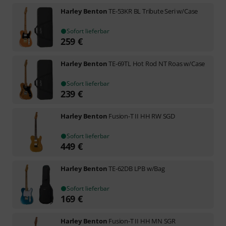
Harley Benton
TE-53KR BL Tribute Seri w/Case
Sofort lieferbar
259
€
Harley Benton
TE-69TL Hot Rod NT Roas w/Case
Sofort lieferbar
239
€
Harley Benton
Fusion-T II HH RW SGD
Sofort lieferbar
449
€
Harley Benton
TE-62DB LPB w/Bag
Sofort lieferbar
169
€
Harley Benton
Fusion-T II HH MN SGR