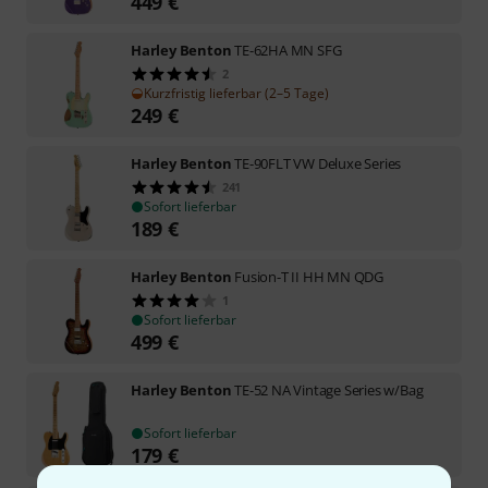
449
€
Harley Benton
TE-62HA MN SFG
2
Kurzfristig lieferbar (2–5 Tage)
249
€
Harley Benton
TE-90FLT VW Deluxe Series
241
Sofort lieferbar
189
€
Harley Benton
Fusion-T II HH MN QDG
1
Sofort lieferbar
499
€
Harley Benton
TE-52 NA Vintage Series w/Bag
Sofort lieferbar
179
€