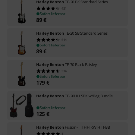
Harley Benton
TE-20 BK Standard Series
431
Sofort lieferbar
89
€
Harley Benton
TE-20 SB Standard Series
614
Sofort lieferbar
89
€
Harley Benton
TE-70 Black Paisley
534
Sofort lieferbar
179
€
Harley Benton
TE-20HH SBK w/Bag Bundle
Sofort lieferbar
125
€
Harley Benton
Fusion-T II HH RW HT FBB
1