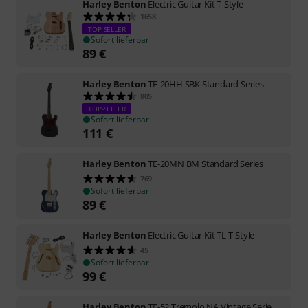
Harley Benton
Electric Guitar Kit T-Style
1658
TOP-SELLER
Sofort lieferbar
89
€
Harley Benton
TE-20HH SBK Standard Series
805
TOP-SELLER
Sofort lieferbar
111
€
Harley Benton
TE-20MN BM Standard Series
769
Sofort lieferbar
89
€
Harley Benton
Electric Guitar Kit TL T-Style
45
Sofort lieferbar
99
€
Harley Benton
TE-52 Tremolo NA Vintage Serie