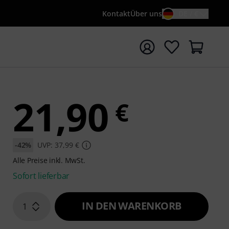
Kontakt
Über uns
DE / €
e mit Suchwort {searchTerm} starten
21,90
€
-42%
UVP: 37,99 €
Alle Preise inkl. MwSt.
Sofort lieferbar
IN DEN WARENKORB
1