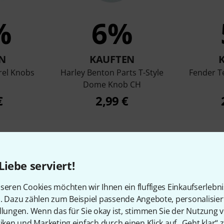
%
6%
N
KAUFTEN
rrel Knobs
Harley Benton Parts T-Style
Fender Te
Dome Knob CH
€
2,99 €
Vergleichen
Liebe serviert!
seren Cookies möchten wir Ihnen ein fluffiges Einkaufserlebn
n. Dazu zählen zum Beispiel passende Angebote, personalisie
llungen. Wenn das für Sie okay ist, stimmen Sie der Nutzung 
tiken und Marketing einfach durch einen Klick auf „Geht klar“ z