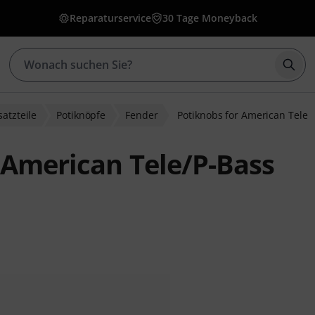
Reparaturservice
30 Tage Moneyback
Such
satzteile
Potiknöpfe
Fender
Potiknobs for American Tele
 American Tele/P-Bass
bewertungen