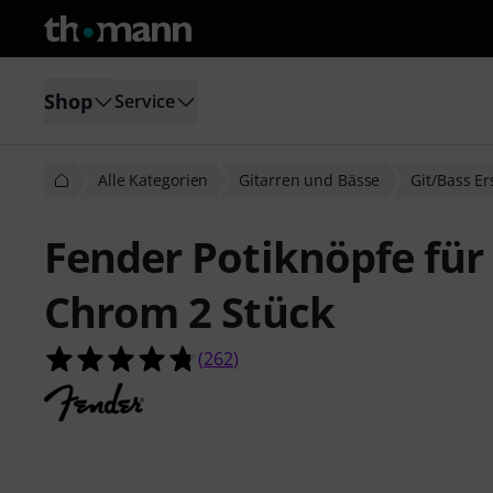
Shop
Service
Alle Kategorien
Gitarren und Bässe
Git/Bass Er
Fender Potiknöpfe für
Chrom 2 Stück
4.7 von 5 Sternen aus 262 Kunden
(
262
)