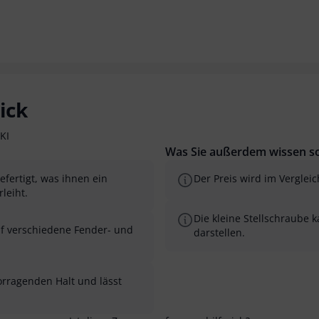
ick
KI
Was Sie außerdem wissen so
fertigt, was ihnen ein
Der Preis wird im Verglei
leiht.
Die kleine Stellschraube
uf verschiedene Fender- und
darstellen.
orragenden Halt und lässt