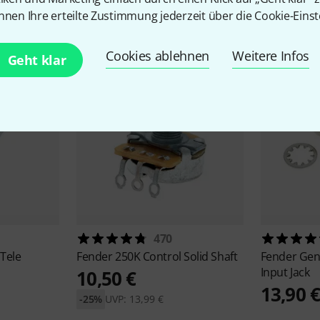
Zubehör & passende Artike
nnen Ihre erteilte Zustimmung jederzeit über die Cookie-Einst
Cookies ablehnen
Weitere Infos
Geht klar
470
 Tele
Fender
250K Control Solid Shaft
Fender
Gen
Input Jack
10,50 €
13,90 
-25%
UVP: 13,99 €