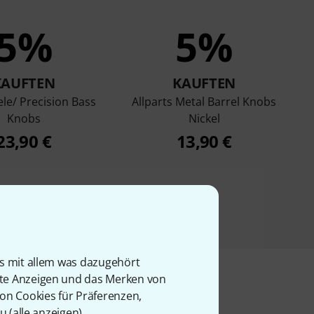
5%
5%
KAUFTEN
KAUFTEN
le/ Precision Bass
Allparts Metal Barrel Knobs
Knobs
Nickel
23,90 €
13,90 €
is mit allem was dazugehört
rte Anzeigen und das Merken von
von Cookies für Präferenzen,
u (
alle anzeigen
).