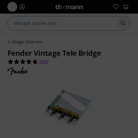
Suche 
Stege Gitarren
Fender Vintage Tele Bridge
4.7 von 5 Sternen aus 149 Kundenbewertungen
(
149
)