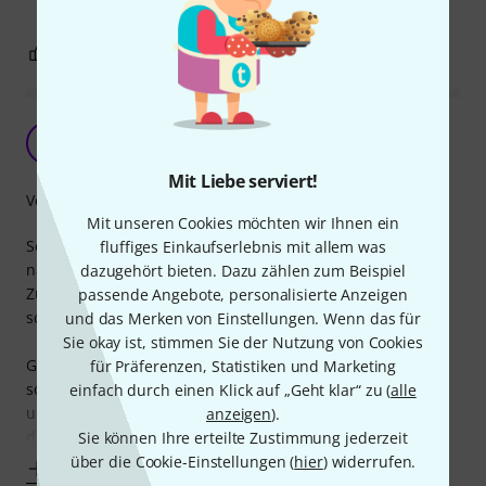
3
5
BEWERTUNG MELDEN
Non-serialized?
T
Tugboat30 10.07.2015
Mit Liebe serviert!
Verarbeitung
Mit unseren Cookies möchten wir Ihnen ein
Serialized bedeuted eigentlich serienmäßig hergestellt. Ob
fluffiges Einkaufserlebnis mit allem was
natürlich non-serialized nicht-serienmäßig in diesen
dazugehört bieten. Dazu zählen zum Beispiel
Zusammenhang bedeutet, weiß ich nicht. Aussehen tut sie
passende Angebote, personalisierte Anzeigen
schon danach. Aber dazu später.
und das Merken von Einstellungen. Wenn das für
Sie okay ist, stimmen Sie der Nutzung von Cookies
Grundsätzlich hat sich für mich die Anschaffung
für Präferenzen, Statistiken und Marketing
soundmäßig mehr als nur ausgezahlt. Auch wenn es
einfach durch einen Klick auf „Geht klar“ zu (
alle
unglaublich schwierig ist Sound zu beschreiben, ist mich
anzeigen
).
die
Sie können Ihre erteilte Zustimmung jederzeit
über die Cookie-Einstellungen (
hier
) widerrufen.
Mehr anzeigen