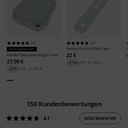
247
151
Fender
Control Plate Tele
M
PASST GARANTIERT
22 €
Fender
Telecaster Bridge Cover
27,90 €
-31%
UVP: 31,99 €
-27%
UVP: 37,99 €
150
Kundenbewertungen
Jetzt bewerten
4.7
/ 5