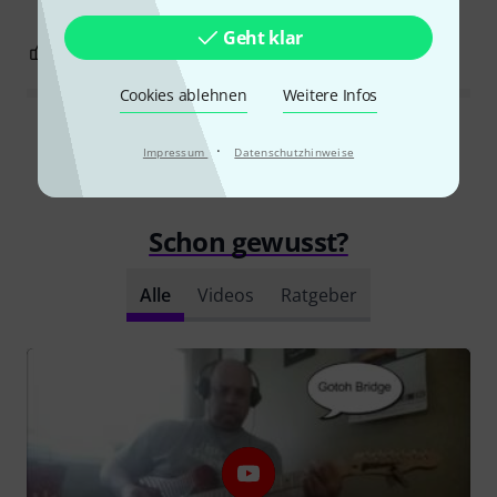
Geht klar
2
10
BEWERTUNG MELDEN
Cookies ablehnen
Weitere Infos
Alle Bewertungen lesen
·
Impressum
Datenschutzhinweise
Schon gewusst?
Alle
Videos
Ratgeber