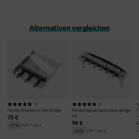
Alternativen vergleichen
18
23
Fender
Roadworn Tele Bridge
Fender
Jaguar/Jazzmaster Bridge
F
9.5
S
75 €
98 €
-31%
UVP: 109 €
-34%
UVP: 149 €