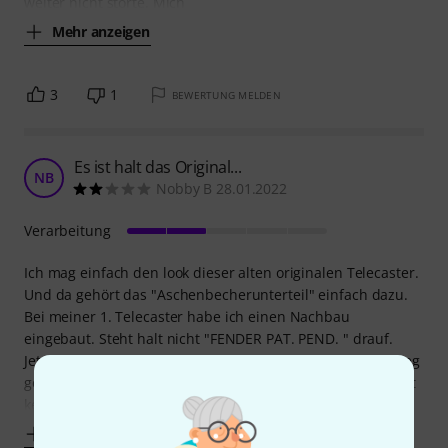
weiter nicht störte. Mich
Mehr anzeigen
3
1
BEWERTUNG MELDEN
Es ist halt das Original...
NB
Nobby B 28.01.2022
Verarbeitung
Ich mag einfach den look dieser alten originalen Telecaster.
Und da gehört das "Aschenbecherunterteil" einfach dazu.
Bei meiner 1. Telecaster habe ich einen Nachbau
eingebaut. Steht halt nicht "FENDER PAT. PEND. " drauf.
Jetzt, bei meiner 2. Tele sollte das Originalteil drauf. Vorweg
genommen: Der Ersatz der modern Bridge stellt überhaupt
kein Problem dar.
Mehr anzeigen