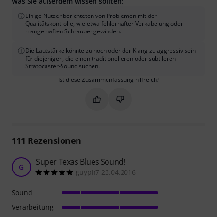
Was Sie außerdem wissen sollten:
Einige Nutzer berichteten von Problemen mit der
Qualitätskontrolle, wie etwa fehlerhafter Verkabelung oder
mangelhaften Schraubengewinden.
Die Lautstärke könnte zu hoch oder der Klang zu aggressiv sein
für diejenigen, die einen traditionelleren oder subtileren
Stratocaster-Sound suchen.
Ist diese Zusammenfassung hilfreich?
Markieren Sie diese Zusammenfassung
Markieren Sie diese Zusammen
111
Rezensionen
Super Texas Blues Sound!
G
guyph7 23.04.2016
Sound
Verarbeitung