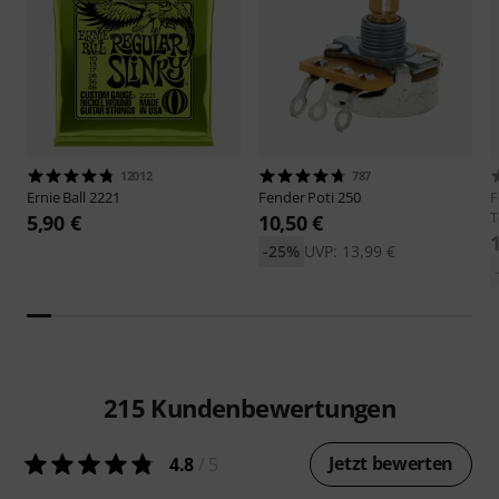
12012
787
Ernie Ball
2221
Fender
Poti 250
F
T
5,90 €
10,50 €
-25%
UVP: 13,99 €
215
Kundenbewertungen
Jetzt bewerten
4.8
/ 5