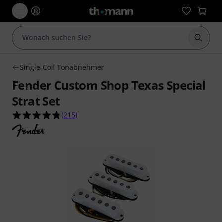
Suche 
Single-Coil Tonabnehmer
Fender Custom Shop Texas Special
Strat Set
4.8 von 5 Sternen aus 215 Kundenbewertungen
(
215
)