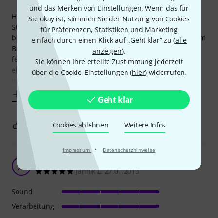
und das Merken von Einstellungen. Wenn das für
Habe die Txs in eine 57 AVRI Strat reingebaut, da mir die
Sie okay ist, stimmen Sie der Nutzung von Cookies
Stock pups zu dünn waren ich aber den Singlecoilsound
für Präferenzen, Statistiken und Marketing
behalten wollte...die Texas specials sind etwas fetter und im
einfach durch einen Klick auf „Geht klar“ zu (
alle
Bandkontext durchaus zu gebrauchen, doch irgendwas
anzeigen
).
fehlte, so habe ich einen alten Fralin Blues special Steg Pu
Sie können Ihre erteilte Zustimmung jederzeit
eingebaut und siehe da, der Steg Pu ist viel dynamischer
über die Cookie-Einstellungen (
hier
) widerrufen.
und wurde zum "leben"
Mehr anzeigen
Geht klar
Cookies ablehnen
Weitere Infos
8
5
BEWERTUNG MELDEN
·
Impressum
Datenschutzhinweise
Sehr schön!
JL
Jannik L. 27.01.2013
Sound
Verarbeitung