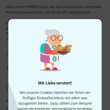
Habe meine FENDER Strat. die von zuhause aus mit Fender
Noiseless bestückt war, mit diesen PU nachgerüstet.
Die Noiseless haben ihre Vorteile darin, dass sie nicht
brummen, weil sie keine Single Coil- sondern Humbucker-
Pick-Up mit 2 übereinanderliegenden Spulen sind. Die
Nachteile die man dafür in Sachen Frische und Luftigkeit in
kauf nehmen muss, wollte
Mehr anzeigen
10
0
BEWERTUNG MELDEN
Mit Liebe serviert!
Objektiv
SH
Slash Hendrix 06.04.2012
Mit unseren Cookies möchten wir Ihnen ein
fluffiges Einkaufserlebnis mit allem was
Sound
dazugehört bieten. Dazu zählen zum Beispiel
Verarbeitung
passende Angebote, personalisierte Anzeigen