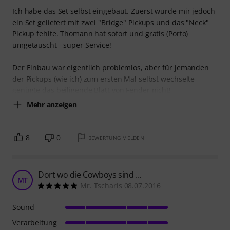
Ich habe das Set selbst eingebaut. Zuerst wurde mir jedoch
ein Set geliefert mit zwei "Bridge" Pickups und das "Neck"
Pickup fehlte. Thomann hat sofort und gratis (Porto)
umgetauscht - super Service!
Der Einbau war eigentlich problemlos, aber für jemanden
der Pickups (wie ich) zum ersten Mal selbst wechselte
genügte das beiligende Blatt von Fender nicht!
Mehr anzeigen
8
0
BEWERTUNG MELDEN
Dort wo die Cowboys sind ...
MT
Mr. Tscharls 08.07.2016
Sound
Verarbeitung