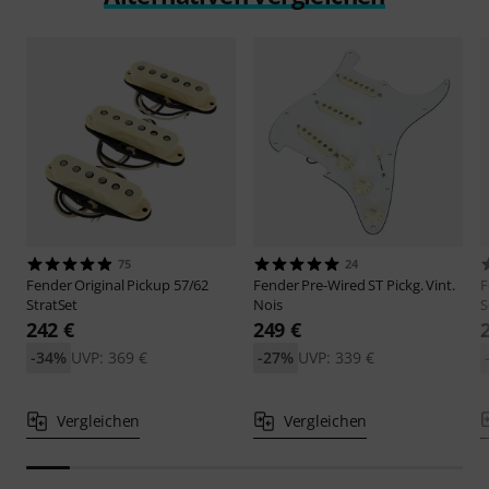
75
24
Fender
Original Pickup 57/62
Fender
Pre-Wired ST Pickg. Vint.
F
StratSet
Nois
S
242 €
249 €
-34%
UVP: 369 €
-27%
UVP: 339 €
Vergleichen
Vergleichen