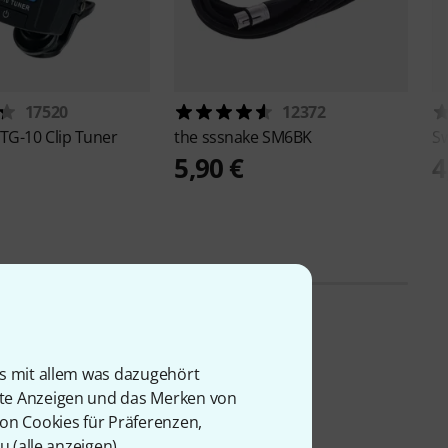
17520
12372
TG-10 Clip Tuner
the sssnake
SM6BK
Sw
5,90 €
4
is mit allem was dazugehört
rte Anzeigen und das Merken von
von Cookies für Präferenzen,
u (
alle anzeigen
).