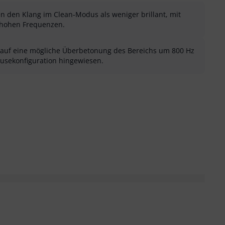
den Klang im Clean-Modus als weniger brillant, mit
r hohen Frequenzen.
 auf eine mögliche Überbetonung des Bereichs um 800 Hz
usekonfiguration hingewiesen.
sung als hilfreich
menfassung als nicht hilfreich