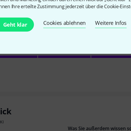
nnen Ihre erteilte Zustimmung jederzeit über die Cookie-Einst
4.7
/ 5
Cookies ablehnen
Weitere Infos
Geht klar
EITUNG
ick
KI
Was Sie außerdem wissen so