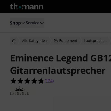
Shop
Service
Alle Kategorien
PA-Equipment
Lautsprecher
Eminence Legend GB1
Gitarrenlautsprecher
4.7 von 5 Sternen aus 124 Kunden
(
124
)