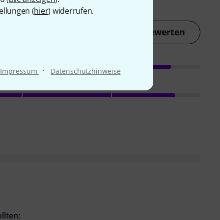
ellungen (
hier
) widerrufen.
Jetzt bewerten
·
Impressum
Datenschutzhinweise
llten: