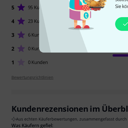
Sie kö
5
95 Kunden
4
23 Kunden
SOUND
3
6 Kunden
2
0 Kunden
VERARB
1
0 Kunden
Bewertungsrichtlinien
Kundenrezensionen im Überbl
Aus echten Käuferbewertungen, zusammengefasst durch 
Was Käufern gefiel: