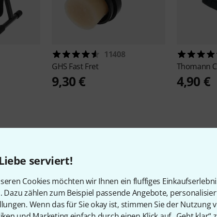
1
11408
GHS
Fast Fret
Thomann
C
9,30 €
4,90 €
Liebe serviert!
seren Cookies möchten wir Ihnen ein fluffiges Einkaufserlebn
124
Kundenbewertungen
n. Dazu zählen zum Beispiel passende Angebote, personalisie
llungen. Wenn das für Sie okay ist, stimmen Sie der Nutzung 
tiken und Marketing einfach durch einen Klick auf „Geht klar“ z