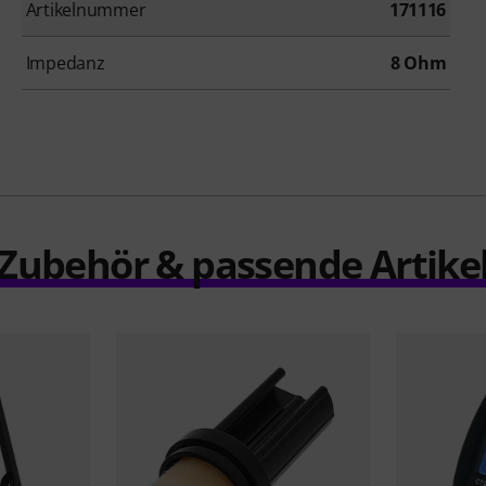
Artikelnummer
171116
Impedanz
8 Ohm
Zubehör & passende Artike