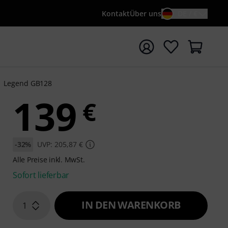
Kontakt
Über uns
DE / €
e mit Suchwort {searchTerm} starten
Legend GB128
139
€
-32%
UVP: 205,87 €
Alle Preise inkl. MwSt.
Sofort lieferbar
IN DEN WARENKORB
1