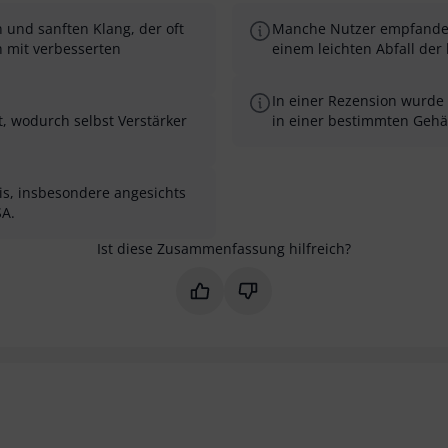
und sanften Klang, der oft
Manche Nutzer empfanden 
h mit verbesserten
einem leichten Abfall de
In einer Rezension wurde
, wodurch selbst Verstärker
in einer bestimmten Gehä
nis, insbesondere angesichts
SA.
Ist diese Zusammenfassung hilfreich?
Markieren Sie diese Zusammenfas
Markieren Sie diese Zusam