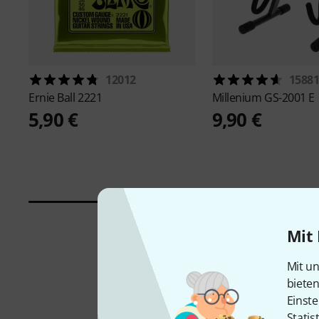
12012
1588
Ernie Ball
2221
Millenium
GS-2001 E
5,90 €
9,90 €
Mit 
Mit un
biete
Einste
Statis