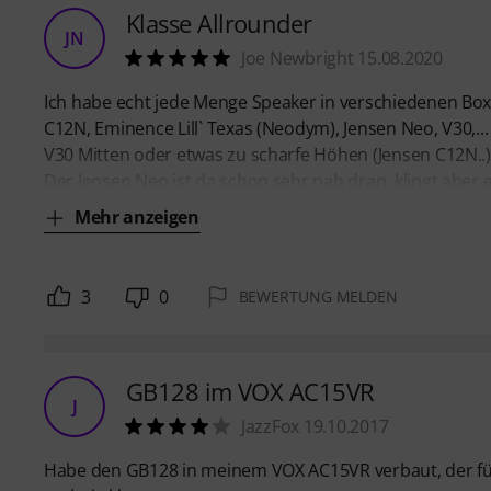
Klasse Allrounder
JN
Joe Newbright 15.08.2020
Ich habe echt jede Menge Speaker in verschiedenen Boxen
C12N, Eminence Lill` Texas (Neodym), Jensen Neo, V30,.
V30 Mitten oder etwas zu scharfe Höhen (Jensen C12N..)
Der Jensen Neo ist da schon sehr nah dran, klingt aber e
Mehr anzeigen
3
0
BEWERTUNG MELDEN
GB128 im VOX AC15VR
J
JazzFox 19.10.2017
Habe den GB128 in meinem VOX AC15VR verbaut, der fü