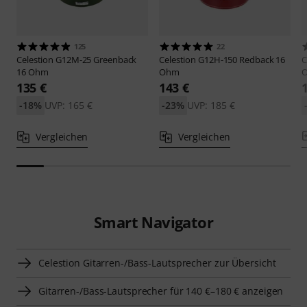
125
22
Celestion
G12M-25 Greenback
Celestion
G12H-150 Redback 16
C
16 Ohm
Ohm
135 €
143 €
-18%
UVP: 165 €
-23%
UVP: 185 €
Vergleichen
Vergleichen
Smart Navigator
Celestion Gitarren-/Bass-Lautsprecher zur Übersicht
Gitarren-/Bass-Lautsprecher für 140 €–180 € anzeigen