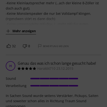
-Keine Kleinlautsprecher mehr (...ach der kleine 8-Zöller ist
doch auch gut).
-Keine Monsterspeaker die nur bei Volldampf klingen.
(Irgendwen stört es dann doch)
-Keine umgemodelte HiFi-Box. (...steht HiFi für guten
Mehr anzeigen
32
8
BEWERTUNG MELDEN
Genau das was ich schon lange gesucht habe!
H
Harald4710 23.12.2015
Sound
Verarbeitung
In Sachen Sound wurde seitens Verstärker, Pickups, Saiten
und soweiter schon alles in Richtung Traum Sound
unternomen.