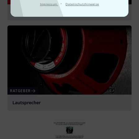
YOUTUBE
·
Impressum
Datenschutzhinweise
Celestion Greenback G12M 16 Ohms VS 08 Ohms
abspielen
RATGEBER
Lautsprecher