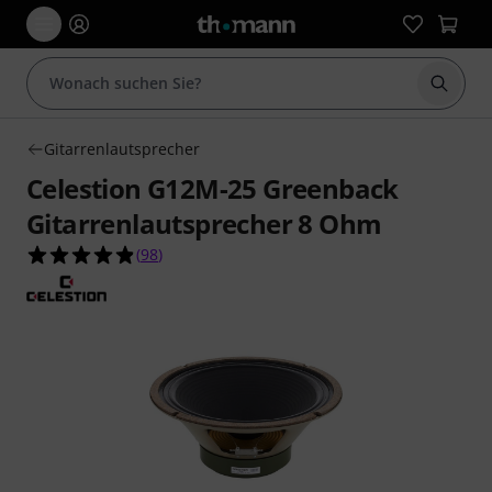
Suche 
Gitarrenlautsprecher
Celestion G12M-25 Greenback
Gitarrenlautsprecher 8 Ohm
4.8 von 5 Sternen aus 98 Kundenbewertungen
(
98
)