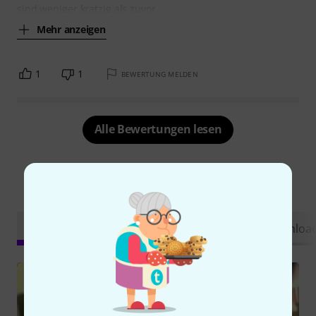
sind weniger kratzig als zuvor
Mehr anzeigen
1
1
BEWERTUNG MELDEN
Alle Bewertungen lesen
Schon gewusst?
Alle
Videos
Ratgeber
Testberichte
Downloa