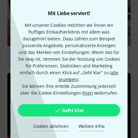
Mit Liebe serviert!
Mit unseren Cookies möchten wir Ihnen ein
fluffiges Einkaufserlebnis mit allem was
dazugehört bieten. Dazu zählen zum Beispiel
YOUTUBE
passende Angebote, personalisierte Anzeigen
und das Merken von Einstellungen. Wenn das für
Celestion G12M 25 watt Greenbacks 8 Ohm Cab
Sie okay ist, stimmen Sie der Nutzung von Cookies
Marshall Vintage Modern 2466 Head Clean
für Präferenzen, Statistiken und Marketing
abspielen
einfach durch einen Klick auf „Geht klar“ zu (
alle
anzeigen
).
Sie können Ihre erteilte Zustimmung jederzeit
über die Cookie-Einstellungen (
hier
) widerrufen.
Geht klar
Cookies ablehnen
Weitere Infos