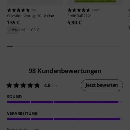
255
12012
Celestion
Vintage 30 - 8 Ohm
Ernie Ball
2221
C
135 €
5,90 €
-18%
UVP: 165 €
98
Kundenbewertungen
Jetzt bewerten
4.8
/ 5
SOUND
VERARBEITUNG
Bewertungsrichtlinien