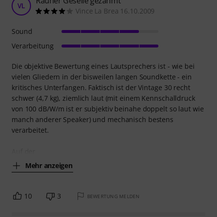
Rauher Geselle gezähmt
VL
Vince La Brea 16.10.2009
Sound
Verarbeitung
Die objektive Bewertung eines Lautsprechers ist - wie bei
vielen Gliedern in der bisweilen langen Soundkette - ein
kritisches Unterfangen. Faktisch ist der Vintage 30 recht
schwer (4,7 kg), ziemlich laut (mit einem Kennschalldruck
von 100 dB/W/m ist er subjektiv beinahe doppelt so laut wie
manch anderer Speaker) und mechanisch bestens
verarbeitet.
Auf der
Mehr anzeigen
10
3
BEWERTUNG MELDEN