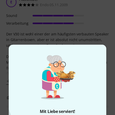
E
Endo 05.11.2009
Sound
Verarbeitung
Der V30 ist wohl einer der am häufigsten verbauten Speaker
in Gitarrenboxen, aber er ist absolut nicht unumstritten,
und mass muss seinen Sound schon mögen.
Dieser Sound wird deutlich von ziemlich präsenten oberen
Mitten dominiert, was zwar für gute Durchsetzungskraft im
Bandkontext sorgt, andererseits manchmal ziemlich in den
Ohren bohrt. Verstärkt wird
Mehr anzeigen
10
4
BEWERTUNG MELDEN
Mit Liebe serviert!