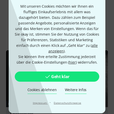
Alle Bewertungen lesen
Mit unseren Cookies möchten wir Ihnen ein
fluffiges Einkaufserlebnis mit allem was
dazugehört bieten. Dazu zählen zum Beispiel
passende Angebote, personalisierte Anzeigen
Schon gewusst?
und das Merken von Einstellungen. Wenn das für
Sie okay ist, stimmen Sie der Nutzung von Cookies
Alle
Ratgeber
Testberichte
Downloads
für Präferenzen, Statistiken und Marketing
einfach durch einen Klick auf „Geht klar“ zu (
alle
anzeigen
).
Sie können Ihre erteilte Zustimmung jederzeit
über die Cookie-Einstellungen (
hier
) widerrufen.
Geht klar
Cookies ablehnen
Weitere Infos
·
Impressum
Datenschutzhinweise
RATGEBER
Lautsprecher