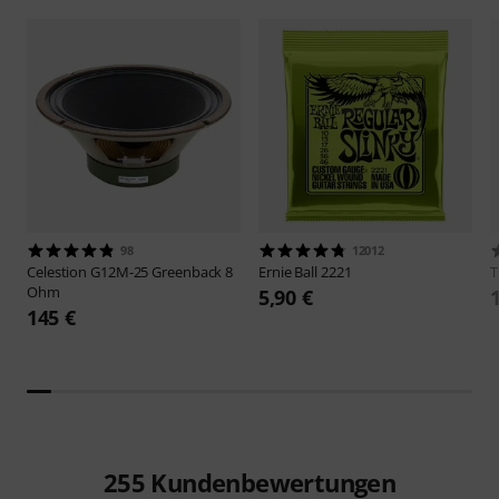
98
12012
Celestion
G12M-25 Greenback 8
Ernie Ball
2221
Ohm
5,90 €
145 €
255
Kundenbewertungen