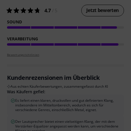
Jetzt bewerten
4.7
/ 5
SOUND
VERARBEITUNG
Bewertungsrichtlinien
Kundenrezensionen im Überblick
Aus echten Käuferbewertungen, zusammengefasst durch KI
Was Käufern gefiel:
Es liefert einen klaren, druckvollen und gut definierten Klang,
insbesondere im Mitteltonbereich, wodurch es sich für
verschiedene Genres, einschließlich Metal, eignet.
Der Lautsprecher bietet einen vielseitigen Klang, der mit dem
Verstärker-Equalizer angepasst werden kann, um verschiedene
Klänge zu erzielen.