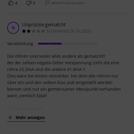
4
0
BEWERTUNG MELDEN
Unpräzise gematcht
N
Nickname8 06.10.2025
Verarbeitung
Die röhren sind leider alles andere als gematcht!!
Bei der selben negativ Gitter Vorspannung zieht die eine
röhre 25,3mA und die andere 41,6mA !!
Dies wäre bei einem verstärker, bei dem alle röhren nur
über ein und den selben bias poti eingestellt werden
können und nur ein gemeinsamer Messpunkt vorhanden
wäre, ziemlich fatal!
Ich hab zum glück
Mehr anzeigen