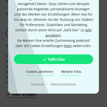
alles wie es sein sollte.
dazugehört bieten. Dazu zählen zum Beispiel
passende Angebote, personalisierte Anzeigen
4
4
BEWERTUNG MELDEN
und das Merken von Einstellungen. Wenn das für
Sie okay ist, stimmen Sie der Nutzung von Cookies
für Präferenzen, Statistiken und Marketing
einfach durch einen Klick auf „Geht klar“ zu (
alle
Rattenscharffff
W
anzeigen
).
wtfuwant 18.03.2012
Sie können Ihre erteilte Zustimmung jederzeit
über die Cookie-Einstellungen (
hier
) widerrufen.
Verarbeitung
Ohne Bias Abstimmung in meinen alten 1986er 2205
Geht klar
Marshall (50Watt) eingebaut. War schon in Ordnung.
Die Paarung mit der Vorstufenröhre Sovtek 12AX7 EH
Cookies ablehnen
Weitere Infos
(ECC83) hat aber erst den richtigen Knaller gebracht.Der
olle Marshall schreit und singt (einige werden sagen er
kreischt und heult). Ja, so will ich ihn. Meine "Säge". Mit
·
Impressum
Datenschutzhinweise
Humbuckern kommen die Feedbacks jetzt
Mehr anzeigen