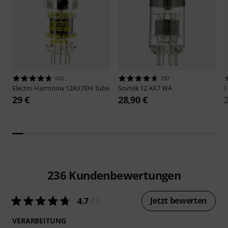
652
297
Electro Harmonix
12AX7EH Tube
Sovtek
12 AX7 WA
E
29 €
28,90 €
236
Kundenbewertungen
Jetzt bewerten
4.7
/ 5
VERARBEITUNG