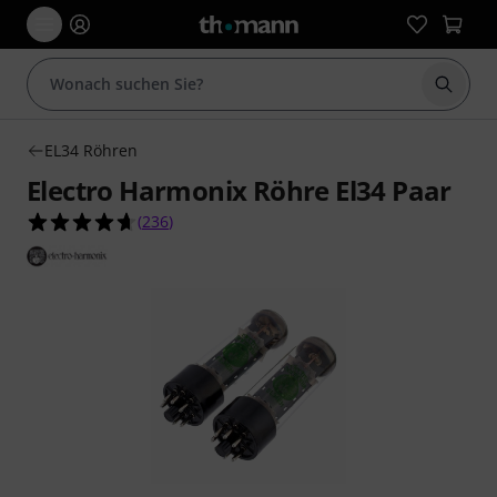
Suche 
EL34 Röhren
Electro Harmonix Röhre El34 Paar
4.7 von 5 Sternen aus 236 Kundenbewertungen
(
236
)