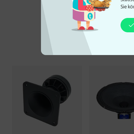
Sie kö