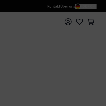
Kontakt
Über uns
DE / €
e mit Suchwort {searchTerm} starten