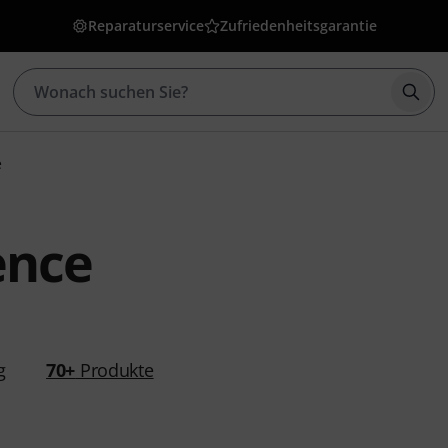
Reparaturservice
Zufriedenheitsgarantie
Such
e
ence
g
70+
Produkte