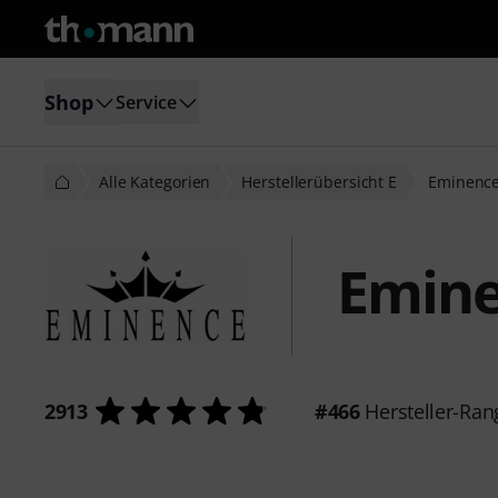
Shop
Service
Alle Kategorien
Herstellerübersicht E
Eminenc
Emin
2913
#466
Hersteller-Ran