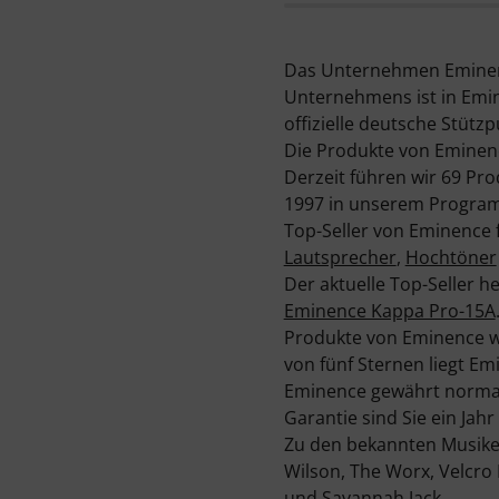
Das Unternehmen Eminenc
Unternehmens ist in Emine
offizielle deutsche Stüt
Die Produkte von Eminenc
Derzeit führen wir 69 Pro
1997 in unserem Progra
Top-Seller von Eminence f
Lautsprecher
,
Hochtöner
Der aktuelle Top-Seller h
Eminence Kappa Pro-15A
Produkte von Eminence we
von fünf Sternen liegt E
Eminence gewährt normale
Garantie sind Sie ein Jahr
Zu den bekannten Musike
Wilson, The Worx, Velcro 
und Savannah Jack.