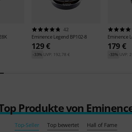
42
28K
Eminence
Legend BP102-8
Eminence
L
129 €
179 €
-33%
UVP: 192,78 €
-33%
UVP: 2
Top Produkte von Eminenc
Top-Seller
Top bewertet
Hall of Fame