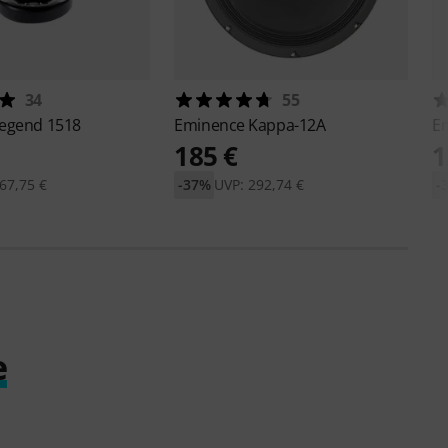
34
55
egend 1518
Eminence
Kappa-12A
E
185 €
1
67,75 €
-37%
UVP: 292,74 €
-
e