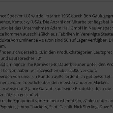
e Speaker LLC wurde im Jahre 1966 durch Bob Gault gegrü
nce, Kentucky (USA). Die Anzahl der Mitarbeiter liegt bei 1
zpunkt ist das Unternehmen Adam Hall GmbH in Neu-Anspach
e kommen ausschließlich aus Fabriken in Vereinigte Staat
dukte von Eminence – davon sind 56 auf Lager verfügbar. Di
mm.
inden sich derzeit z. B. in den Produktkategorien
Lautsprec
und
Lautsprecher 12"
.
eißt
Eminence The Karnivore-8
; Dauerbrenner unter den Pr
. Hiervon haben wir inzwischen über 2.000 verkauft.
rden von unseren Kunden außerordentlich gut bewertet! Mi
minence damit deutlich über den meisten anderen Marken.
rweise nur 2 Jahre Garantie auf seine Produkte, doch übe
 zusätzlich geschützt.
rn, die Equipment von Eminence benutzen, zählen unter an
Pygmies, Jimmy Thackery, Scott Tarulli, Nick Sterling, Dave 