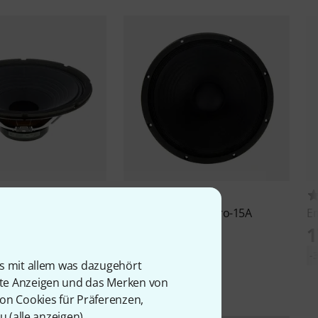
18
44
A10-SC64
Eminence
Kappa Pro-15A
E
209 €
1
13,01 €
-36%
UVP: 328,44 €
-
is mit allem was dazugehört
rte Anzeigen und das Merken von
von Cookies für Präferenzen,
u (
alle anzeigen
).