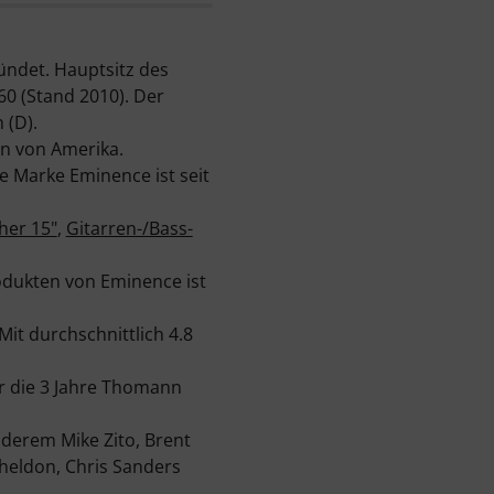
ndet. Hauptsitz des
60 (Stand 2010). Der
 (D).
en von Amerika.
e Marke Eminence ist seit
her 15"
,
Gitarren-/Bass-
odukten von Eminence ist
t durchschnittlich 4.8
r die 3 Jahre Thomann
derem Mike Zito, Brent
Sheldon, Chris Sanders