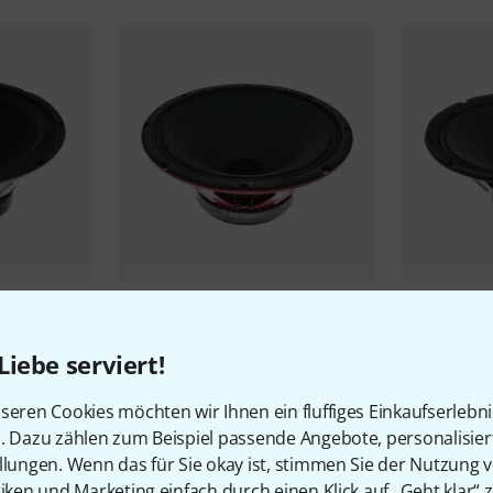
5
 8 Ohm
Eminence
The Karnivore-8
Eminence
G
198 €
139 €
Liebe serviert!
-29%
UVP: 277,27 €
-35%
UVP: 2
seren Cookies möchten wir Ihnen ein fluffiges Einkaufserlebn
n. Dazu zählen zum Beispiel passende Angebote, personalisie
llungen. Wenn das für Sie okay ist, stimmen Sie der Nutzung 
tiken und Marketing einfach durch einen Klick auf „Geht klar“ z