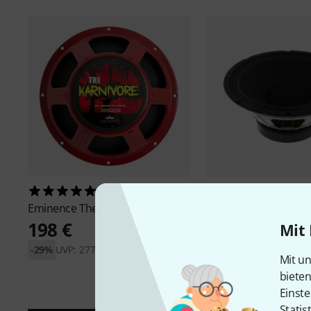
2
112
Eminence
The Karnivore-16
Eminence
Delta-12A
198 €
149 €
Mit 
-29%
UVP: 277,27 €
-33%
UVP: 221,34 €
Mit un
biete
Einste
Statis