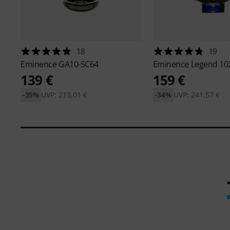
18
19
Eminence
GA10-SC64
Eminence
Legend 10
139 €
159 €
-35%
UVP: 213,01 €
-34%
UVP: 241,57 €