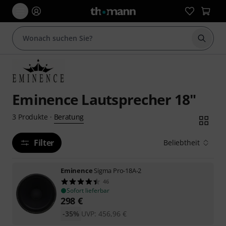
Suche 
Eminence Lautsprecher 18"
Beratung
3
Produkte
·
Filter
Beliebtheit
Eminence
Sigma Pro-18A-2
46
Sofort lieferbar
298
€
-35%
UVP:
456,96
€