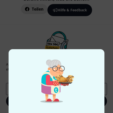
Teilen
Hilfe & Feedback
Thomann Newsletter
Abonniere den Thomann Newsletter und gewinne mit
etwas Glück einen von
50 Gutscheinen
über jeweils
50€
!
Inspirierende Beiträge
Deals
Thomann Insights
E-Mail-Adresse
*
Jetzt anmelden