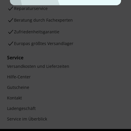
Reparaturservice
Beratung durch Fachexperten
Zufriedenheitsgarantie
Europas größtes Versandlager
Service
Versandkosten und Lieferzeiten
Hilfe-Center
Gutscheine
Kontakt
Ladengeschäft
Service im Überblick