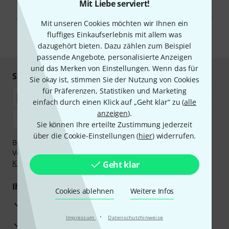
Mit Klick auf „Jetzt anmelden“ stimmen Sie dem Erhalt von E-Mail-
Mit Liebe serviert!
Werbung und einer Messung des E-Mail-Nutzungsverhaltens zu. Die
Abmeldung ist jederzeit möglich. Weitere Informationen finden Sie in
Mit unseren Cookies möchten wir Ihnen ein
unseren
Datenschutzhinweisen
.
fluffiges Einkaufserlebnis mit allem was
* Pflichtfeld
dazugehört bieten. Dazu zählen zum Beispiel
passende Angebote, personalisierte Anzeigen
und das Merken von Einstellungen. Wenn das für
Sicher einkaufen & bezahlen
Sie okay ist, stimmen Sie der Nutzung von Cookies
für Präferenzen, Statistiken und Marketing
einfach durch einen Klick auf „Geht klar“ zu (
alle
anzeigen
).
Sie können Ihre erteilte Zustimmung jederzeit
über die Cookie-Einstellungen (
hier
) widerrufen.
Bezahlen Sie vertraulich und sicher per Nachnahme,
Vorkasse, PayPal, Amazon Pay,
Klarna Sofort bezahlen
,
Klarna Ratenzahlung
oder Kreditkarte.
Geht klar
Ihre Vorteile
Cookies ablehnen
Weitere Infos
3 Jahre Thomann Garantie
·
Impressum
Datenschutzhinweise
30 Tage Money-Back-Garantie