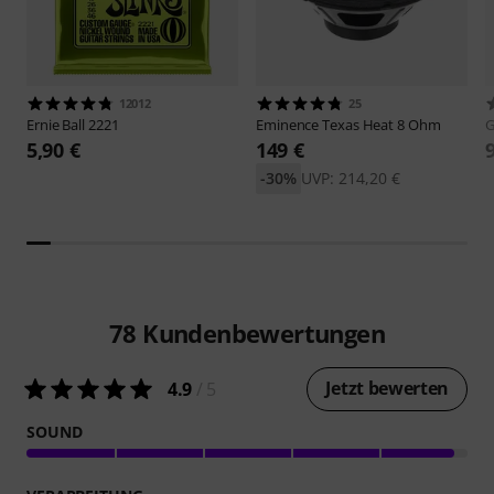
12012
25
Ernie Ball
2221
Eminence
Texas Heat 8 Ohm
5,90 €
149 €
-30%
UVP: 214,20 €
78
Kundenbewertungen
Jetzt bewerten
4.9
/ 5
SOUND