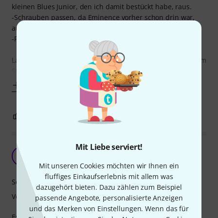
kleinen Blues Junior, den ich damit bestückt habe, raus.
-Schrauben passen, da Eminence vorher schon drin war,
auch perfekt.
-Rauchiger, dicker, lauter, immer gutmütiger Sound.
Lautstärke : Nur im Proberaum möglich voll auszufahren. Im
Studio grenzwertig. Hört man durch ein paar Wände
Mehr anzeigen
1
1
BEWERTUNG MELDEN
Mit Liebe serviert!
Super Allrounder
A
Achim565 11.09.2021
Mit unseren Cookies möchten wir Ihnen ein
fluffiges Einkaufserlebnis mit allem was
Sound
dazugehört bieten. Dazu zählen zum Beispiel
Verarbeitung
passende Angebote, personalisierte Anzeigen
und das Merken von Einstellungen. Wenn das für
Es gibt vielleicht ein Amps, die eine bestimmte "knochige"