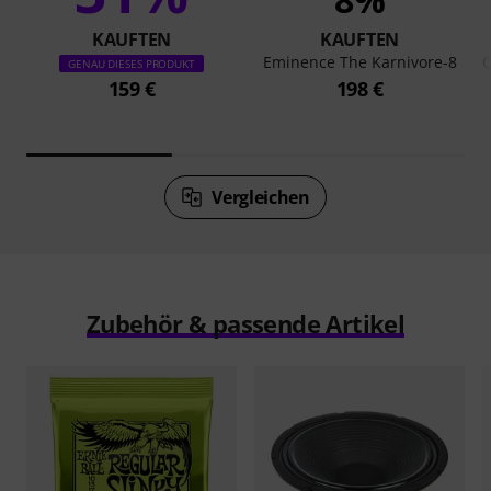
KAUFTEN
KAUFTEN
Eminence The Karnivore-8
C
GENAU DIESES PRODUKT
159 €
198 €
Vergleichen
Zubehör & passende Artikel