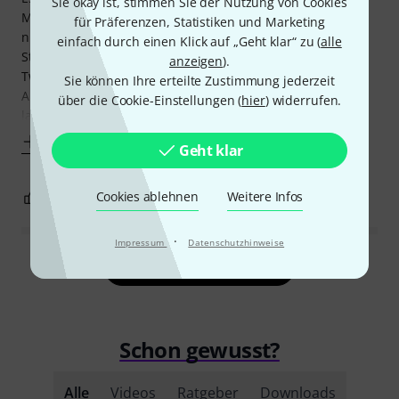
Sie okay ist, stimmen Sie der Nutzung von Cookies
Mittenabbildung haben, mit denen sich der Swamp Thang
für Präferenzen, Statistiken und Marketing
nicht so gut verträgt. Aber meine alten ENGLs (Jive &
einfach durch einen Klick auf „Geht klar“ zu (
alle
Straight), Valvetech Hayseed, SLIGO Fender low powered
anzeigen
).
Twin Clone, Cream JTA 45 MKII und weitere hochwertige
Sie können Ihre erteilte Zustimmung jederzeit
Amps habe ich zusammen mit einem Sammler darüber
über die Cookie-Einstellungen (
hier
) widerrufen.
laufen lassen: einfach großartig, von
Mehr anzeigen
Geht klar
Cookies ablehnen
Weitere Infos
3
1
BEWERTUNG MELDEN
·
Impressum
Datenschutzhinweise
Alle Bewertungen lesen
Schon gewusst?
Alle
Videos
Ratgeber
Downloads