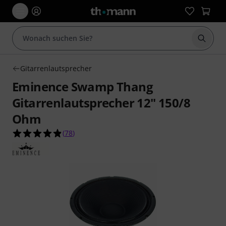
Suche 
Gitarrenlautsprecher
Eminence Swamp Thang
Gitarrenlautsprecher 12" 150/8
Ohm
4.9 von 5 Sternen aus 78 Kundenbewertungen
(
78
)