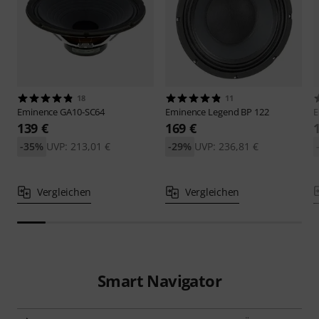
18
11
Eminence
GA10-SC64
Eminence
Legend BP 122
E
139 €
169 €
-35%
UVP: 213,01 €
-29%
UVP: 236,81 €
Vergleichen
Vergleichen
Smart Navigator