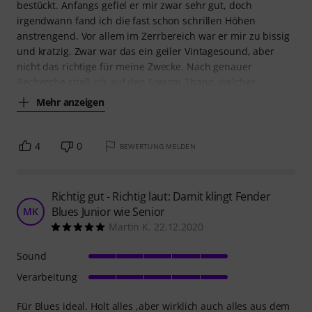
bestückt. Anfangs gefiel er mir zwar sehr gut, doch
irgendwann fand ich die fast schon schrillen Höhen
anstrengend. Vor allem im Zerrbereich war er mir zu bissig
und kratzig. Zwar war das ein geiler Vintagesound, aber
nicht das richtige für meine Zwecke. Nach genauer
Recherche stieß ich auf den Swamp Thang, welcher
Mehr anzeigen
4
0
BEWERTUNG MELDEN
Richtig gut - Richtig laut: Damit klingt Fender
Blues Junior wie Senior
MK
Martin K. 22.12.2020
Sound
Verarbeitung
Für Blues ideal. Holt alles ,aber wirklich auch alles aus dem