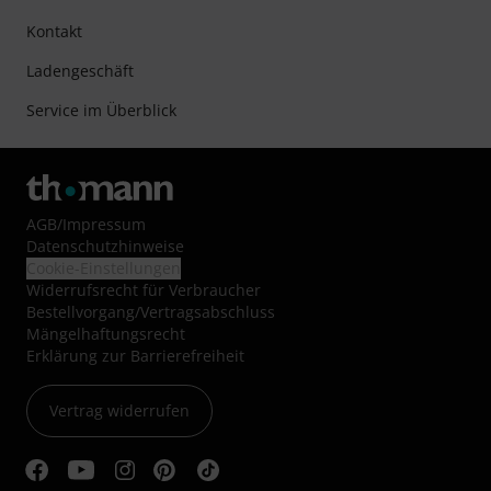
Kontakt
Ladengeschäft
Service im Überblick
AGB
/
Impressum
Datenschutzhinweise
Cookie-Einstellungen
Widerrufsrecht für Verbraucher
Bestellvorgang/Vertragsabschluss
Mängelhaftungsrecht
Erklärung zur Barrierefreiheit
Vertrag widerrufen