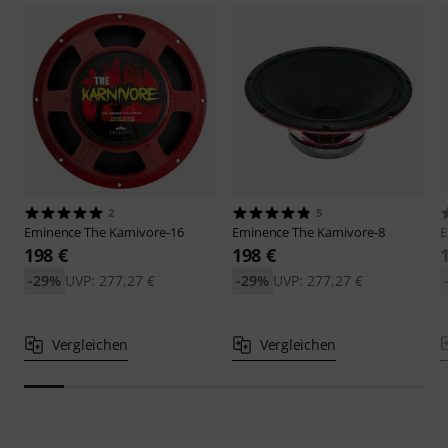
2
5
Eminence
The Karnivore-16
Eminence
The Karnivore-8
E
198 €
198 €
-29%
UVP: 277,27 €
-29%
UVP: 277,27 €
Vergleichen
Vergleichen