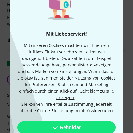
Fender American Precision Bass mit voll aufgedrehten
Höhen. Das Ergebnis: ein umwerfender Sound. Liebe
Bassisten, falls ihr einen 15" ersetzen wollt, kann ich ihn
wärmstens empfehlen.
Mit Liebe serviert!
3
0
BEWERTUNG MELDEN
Mit unseren Cookies möchten wir Ihnen ein
fluffiges Einkaufserlebnis mit allem was
dazugehört bieten. Dazu zählen zum Beispiel
Original zeigen
passende Angebote, personalisierte Anzeigen
und das Merken von Einstellungen. Wenn das für
Perfekt
Sie okay ist, stimmen Sie der Nutzung von Cookies
C
ciropost 14.02.2019
für Präferenzen, Statistiken und Marketing
einfach durch einen Klick auf „Geht klar“ zu (
alle
Sound
anzeigen
).
Sie können Ihre erteilte Zustimmung jederzeit
Verarbeitung
über die Cookie-Einstellungen (
hier
) widerrufen.
Wird verwendet, um die Originalmembran eines billigen
Transistor-1x15-Bass-Combo-Verstärkers zu ersetzen, der
Geht klar
störende Vibrationen aufwies. Neben der Lösung dieses