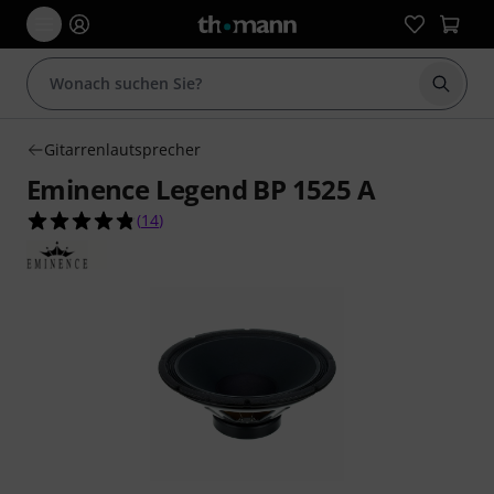
Suche 
Gitarrenlautsprecher
Eminence Legend BP 1525 A
4.8 von 5 Sternen aus 14 Kundenbewertungen
(
14
)