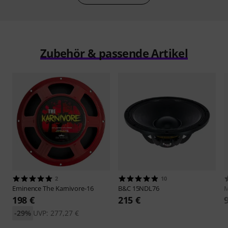
Zubehör & passende Artikel
2
10
Eminence
The Karnivore-16
B&C
15NDL76
M
198 €
215 €
-29%
UVP: 277,27 €