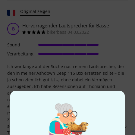
Original zeigen
Hervorragender Lautsprecher für Bässe
B
bikerbass 04.03.2022
Sound
Verarbeitung
Ich war lange auf der Suche nach einem Lautsprecher, der
den in meiner Ashdown Deep 115 Box ersetzen sollte – die
ja schon ziemlich gut ist –, ohne dabei ein Vermögen
auszugeben. Ich habe Rezensionen auf Thomann und
anderen Seiten durchforstet und mich gefragt, was ich
nehmen soll: Celestion, B&C…? Im Grunde brauchte ich
einen Lautsprecher, der tiefe Bässe liefert (ich spiele
manchmal in Drop-C#!), und dieser hier erfüllt seinen
Zweck perfekt! Ein fantastischer Lautsprecher, warm und
sehr präzise. Ich benutze ihn mit einem Markbass Little 250
Topteil, bei dem ich VLE und VPF voll aufdrehe, und einem