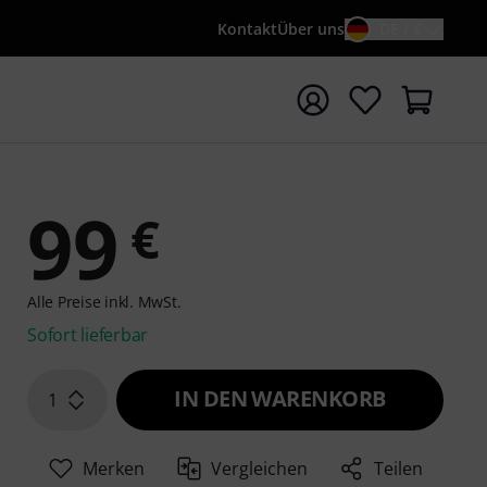
Kontakt
Über uns
DE / €
e mit Suchwort {searchTerm} starten
99
€
Alle Preise inkl. MwSt.
Sofort lieferbar
IN DEN WARENKORB
1
Merken
Vergleichen
Teilen