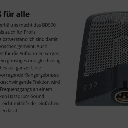
 für alle
-Verhältnis macht das BD500
ls auch für Profis
elbstverständlich sind damit
menschen gemeint. Auch
bst für die Aufnahmen sorgen,
in günstiges und gleichzeitig
hes auf ganzer Linie
vorragende Klangergebnisse
töckeschwingende Fraktion wird
n Frequenzgangs an einem
arken Bassdrum-Sound
 leicht mithilfe der einfachen
en lässt.