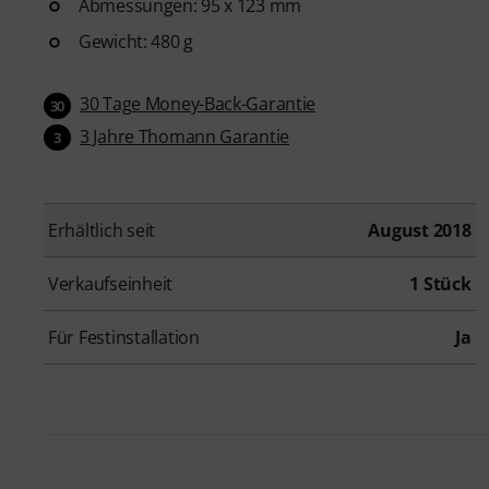
Abmessungen: 95 x 123 mm
Gewicht: 480 g
30 Tage Money-Back-Garantie
30
3 Jahre Thomann Garantie
3
Erhältlich seit
August 2018
Verkaufseinheit
1 Stück
Für Festinstallation
Ja