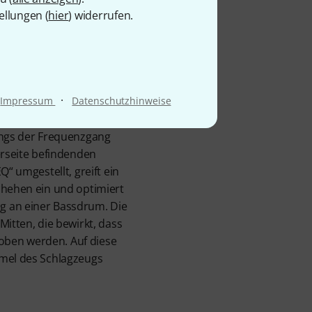
ellungen (
hier
) widerrufen.
 Klang mit
ures
·
t durchsetzungsstark und
Impressum
Datenschutzhinweise
hen Klangbild für vielerlei
ings der Frequenzgang
erseite befindenden
Q“ umgestellt, greift ein
chehen ein und optimiert
g an einer Bassdrum. Die
Mitten, die bewirkt, dass
ben werden. Auf diese
mmel des Schlagzeugs