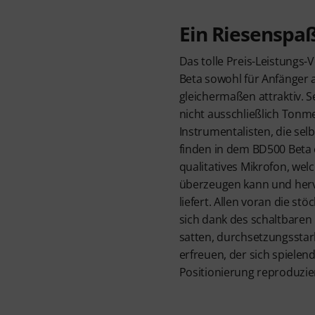
Ein Riesenspaß
Das tolle Preis-Leistungs
Beta sowohl für Anfänger a
gleichermaßen attraktiv. S
nicht ausschließlich Ton
Instrumentalisten, die sel
finden in dem BD500 Beta e
qualitatives Mikrofon, welc
überzeugen kann und her
liefert. Allen voran die s
sich dank des schaltbare
satten, durchsetzungsst
erfreuen, der sich spielend
Positionierung reproduzier