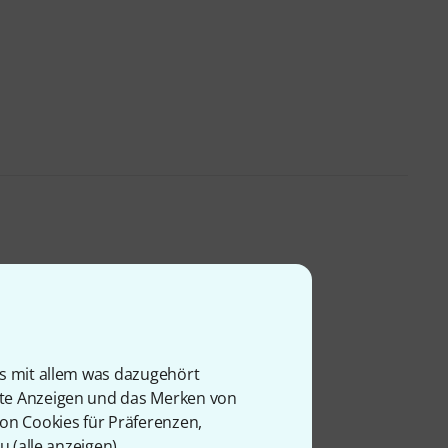
ler, welches in Sachen
enz macht. Ein klasse
is mit allem was dazugehört
technische Details, die ein
rte Anzeigen und das Merken von
mer der anvisierten
von Cookies für Präferenzen,
tzer.
u (
alle anzeigen
).