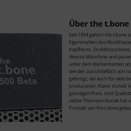
Über the t.bone
Seit 1994 gehört the t.bone z
Eigenmarken des Musikhause
Kopfhörer, Drahtlossysteme,
diverse Mikrofone und pass
unter dem Markennamen ang
werden ausschließlich von n
gefertigt, die auch für viele
produzieren. Klarer Vorteil:
günstigen Preis. Und Qualität
siebte Thomann-Kunde hat s
Produkt von the t.bone gekau