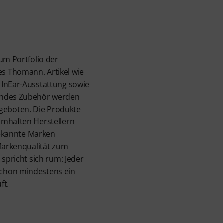
um Portfolio der
s Thomann. Artikel wie
 InEar-Ausstattung sowie
endes Zubehör werden
eboten. Die Produkte
amhaften Herstellern
 bekannte Marken
 Markenqualität zum
 spricht sich rum: Jeder
chon mindestens ein
ft.