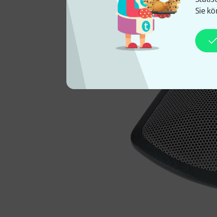
Sie kö