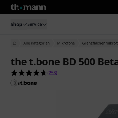
Shop
Service
Alle Kategorien
Mikrofone
Grenzflächenmikrof
the t.bone BD 500 Bet
4.7 von 5 Sternen aus 258 Kunden
(
258
)