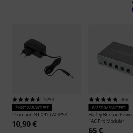
5293
366
PASST GARANTIERT
PASST GARANTIERT
Thomann
NT 0910 AC/PSA
Harley Benton
Power
1AC Pro Modular
10,90 €
65 €