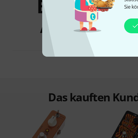
Bundles &
Sie kö
Angebote
Das kauften Kund