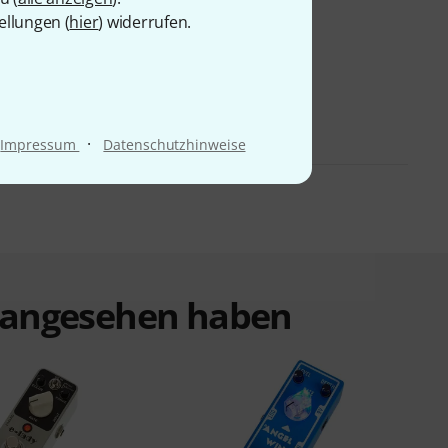
ellungen (
hier
) widerrufen.
·
Impressum
Datenschutzhinweise
t angesehen haben