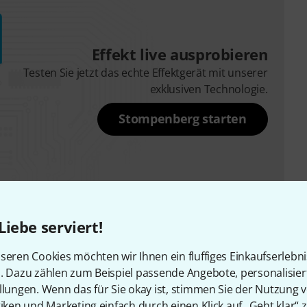
Effekt live ausprobieren
Testen Sie jetzt das echte Effektgerät mit unserer
exklusiven Technologie.
Stompenberg starten
Liebe serviert!
seren Cookies möchten wir Ihnen ein fluffiges Einkaufserlebn
n. Dazu zählen zum Beispiel passende Angebote, personalisie
llungen. Wenn das für Sie okay ist, stimmen Sie der Nutzung 
tiken und Marketing einfach durch einen Klick auf „Geht klar“ z