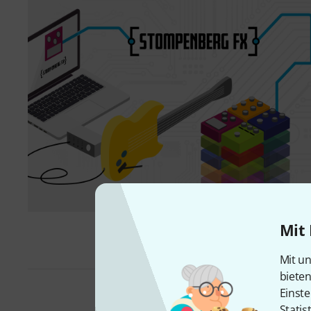
Mit 
Mit un
biete
Einste
Statis