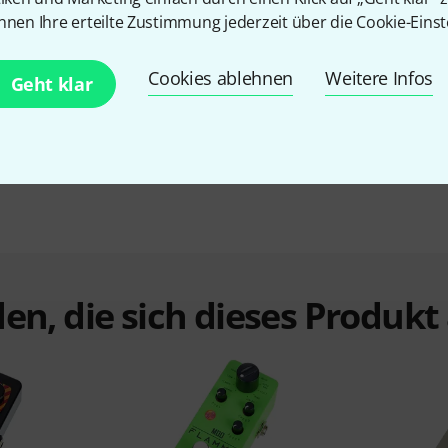
nnen Ihre erteilte Zustimmung jederzeit über die Cookie-Einst
Mooer Ninety Orange Bundle PS K1
75 €
Cookies ablehnen
Weitere Infos
Geht klar
en, die sich dieses Produk