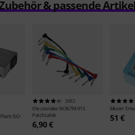
Zubehör & passende Artike
3082
the sssnake
SK367M-015
Mooer
Ens
Patchcable
51 €
Plant ISO-
6,90 €