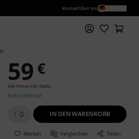
Kontakt
Über uns
DE / €
e mit Suchwort {searchTerm} starten
ge
59
€
Alle Preise inkl. MwSt.
Sofort lieferbar
IN DEN WARENKORB
1
Merken
Vergleichen
Teilen