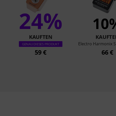
24%
10
KAUFTEN
KAUFTE
Electro Harmonix S
GENAU DIESES PRODUKT
59 €
66 €