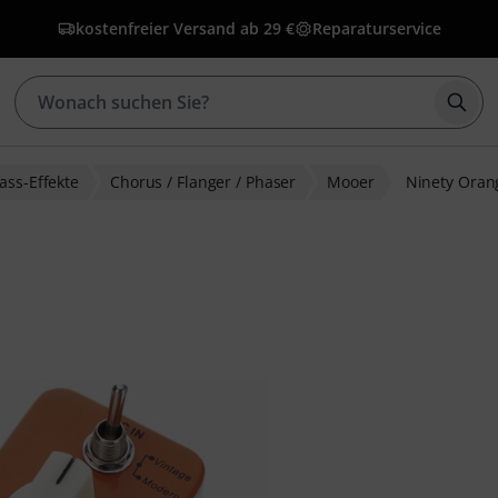
kostenfreier Versand ab 29 €
Reparaturservice
Such
ass-Effekte
Chorus / Flanger / Phaser
Mooer
Ninety Oran
bewertungen