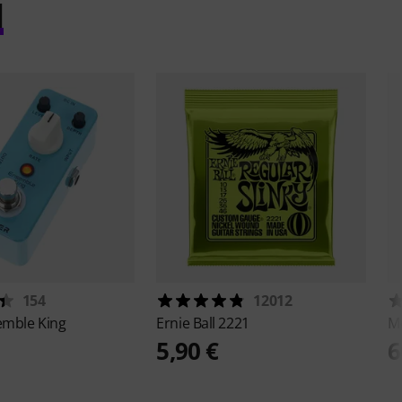
l
154
12012
emble King
Ernie Ball
2221
M
5,90 €
6