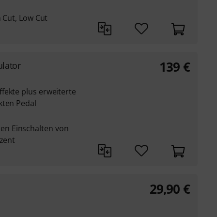
h Cut, Low Cut
139
€
lator
fekte plus erweiterte
kten Pedal
n Einschalten von
kzent
29,90
€