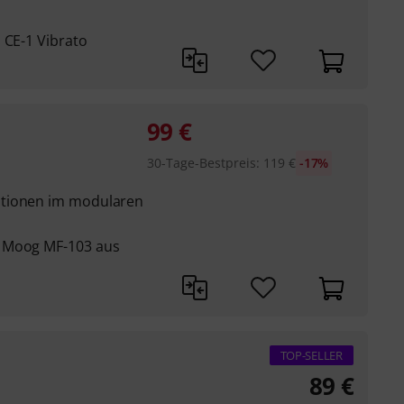
 CE-1 Vibrato
99
€
30-Tage-Bestpreis
:
119
€
-17%
ptionen im modularen
s Moog MF-103 aus
TOP-SELLER
89
€