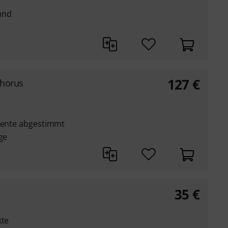
und
127
€
Chorus
umente abgestimmt
ge
35
€
kte