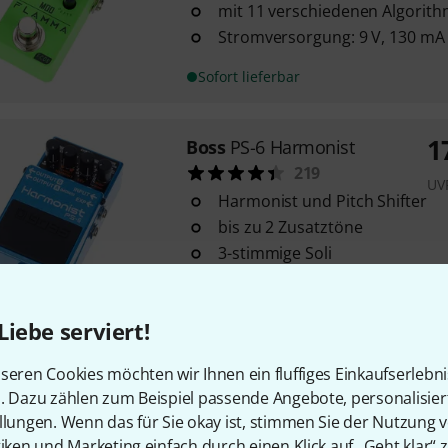
mit 11 verschiedenen Algorit
Stromversorgung: 9 V, 130 mA
Sofort lieferbar
1
Boss
PS-6 Harmonist
219
UV
Harmonist und Pitch Shifter
bis zu 2 Zusatztöne
3-stimmige Soli
Sofort lieferbar
Liebe serviert!
Electro Harmonix
Stereo Electr
seren Cookies möchten wir Ihnen ein fluffiges Einkaufserlebn
118
n. Dazu zählen zum Beispiel passende Angebote, personalisie
digitaler Effekt mit analogem 
llungen. Wenn das für Sie okay ist, stimmen Sie der Nutzung 
ohne Nebengeräusche
tiken und Marketing einfach durch einen Klick auf „Geht klar“ z