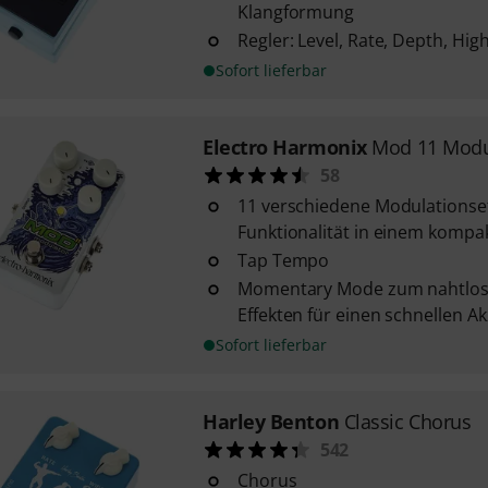
Klangformung
Regler: Level, Rate, Depth, Hig
Sofort lieferbar
Electro Harmonix
Mod 11 Modu
58
11 verschiedene Modulationsef
Funktionalität in einem kompa
Tap Tempo
Momentary Mode zum nahtlose
Effekten für einen schnellen A
Sofort lieferbar
Harley Benton
Classic Chorus
542
Chorus