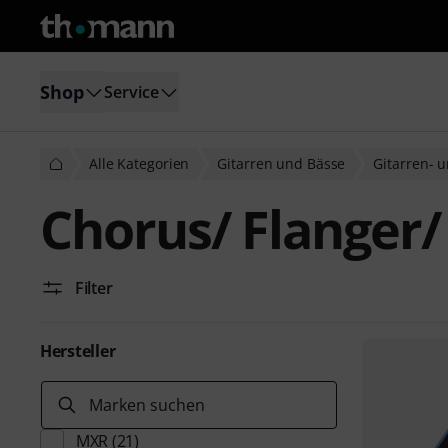
Shop
Service
Alle Kategorien
Gitarren und Bässe
Gitarren- u
Chorus/ Flanger/
Filter
Hersteller
Marken suchen
MXR
(21)