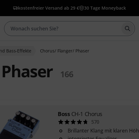
kostenfreier Versand ab 29 €
30 Tage Moneyback
Such
nd Bass-Effekte
Chorus/ Flanger/ Phaser
 Phaser
166
Boss
CH-1 Chorus
570
Brillanter Klang mit klaren Hö
integrierter Equalizer