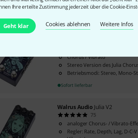
Filter Matrix Mode
nnen Ihre erteilte Zustimmung jederzeit über die Cookie-Einst
Sofort lieferbar
Cookies ablehnen
Weitere Infos
Geht klar
Walrus Audio
Julianna Chorus
37
Chorus / Vibrato
Stereo Version des Julia Choru
Betriebsmodi: Stereo, Mono-S
Sofort lieferbar
Walrus Audio
Julia V2
75
analoger Chorus- / Vibrato-Eff
Regler: Rate, Depth, Lag, D-C-V