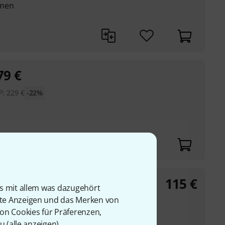
hmen
79
€
P:
229
€
-22%
115
€
ic Mistress
is mit allem was dazugehört
rte Anzeigen und das Merken von
Sound
von Cookies für Präferenzen,
u (
alle anzeigen
).