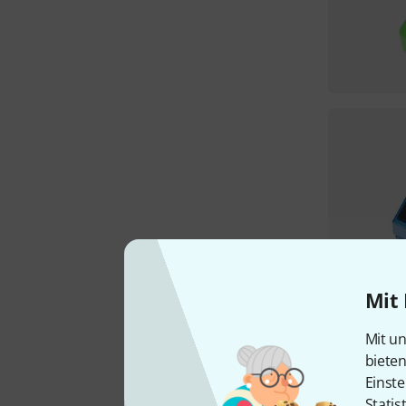
Mit 
Mit un
biete
Einste
Statis