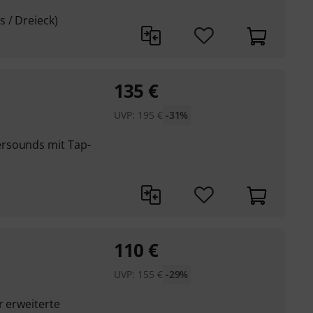
 / Dreieck)
135
€
UVP:
195
€
-31%
rsounds mit Tap-
110
€
UVP:
155
€
-29%
r erweiterte