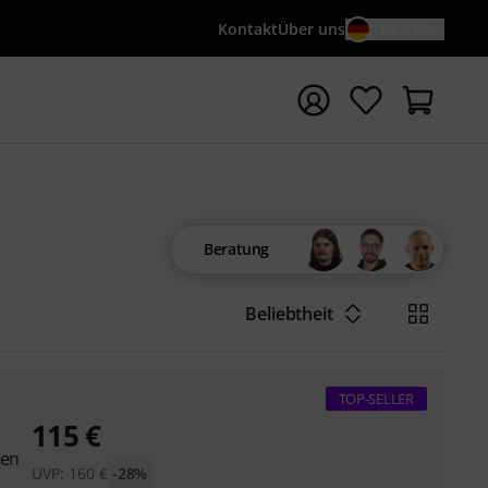
Kontakt
Über uns
DE / €
e mit Suchwort {searchTerm} starten
Beratung
Beliebtheit
TOP-SELLER
115
€
hen
UVP:
160
€
-28%