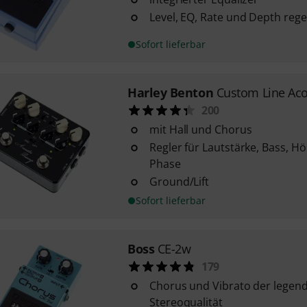
Level, EQ, Rate und Depth rege
Sofort lieferbar
Harley Benton
Custom Line Ac
200
mit Hall und Chorus
Regler für Lautstärke, Bass, H
Phase
Ground/Lift
Sofort lieferbar
Boss
CE-2w
179
Chorus und Vibrato der legend
Stereoqualität