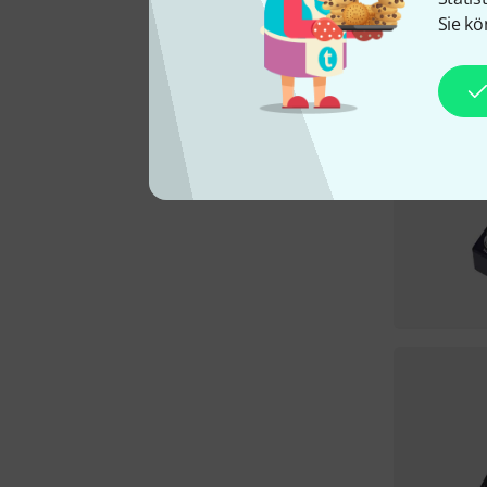
Sie kö