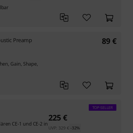
lbar
89
€
oustic Preamp
öhen, Gain, Shape,
TOP-SELLER
225
€
ären CE-1 und CE-2 in
UVP:
329
€
-32%